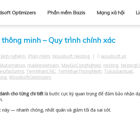
soft Optimizers
Phần mềm Bazis
Mạng xã hội
L
thông minh – Quy trình chính xác
 kinh nghiệm
,
Phần mềm
,
Woodsoft Nesting
|
woodsoft.vn
lAutomation
,
madeinvietnam
,
MayGoCongNghiep
,
nesting
,
Nesting
nufacturing
,
TemNhanCNC
,
TemNhanThongMinh
,
ToiUuSanXuat
,
ing
,
WoodsoftOptimizers
anh cho từng chi tiết
là bước cực kỳ quan trọng để đảm bảo nhận dạ
h.
này — nhanh chóng, nhất quán và giảm tối đa sai sót.