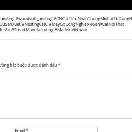
ftnesting #woodsoft_nesting #CNC #TemNhanThongMinh #TuDong
UuSanXuat #NestingCNC #MayGoCongNghiep #SanXuatNoiThat
eGo #SmartManufacturing #MadeInVietnam
rường bắt buộc được đánh dấu
*
Email
*