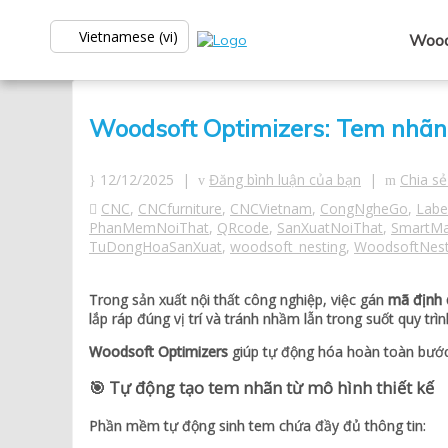
Vietnamese (vi)
Wood
Woodsoft Optimizers: Tem nhãn 
12/12/2025 |
Đăng bình luận của bạn
|
Chia sẻ
CNC
,
CNCfurniture
,
CNCVietnam
,
CongNgheGo
,
Labe
PhanMemNoiThat
,
QRcode
,
SanXuatNoiThat
,
SmartMa
TuDongHoaSanXuat
,
woodsoft_nesting
,
WoodsoftNest
Trong sản xuất nội thất công nghiệp, việc gán
mã định d
lắp ráp đúng vị trí và tránh nhầm lẫn trong suốt quy trìn
Woodsoft Optimizers
giúp tự động hóa hoàn toàn bước 
🎯 Tự động tạo tem nhãn từ mô hình thiết kế
Phần mềm tự động sinh tem chứa đầy đủ thông tin: