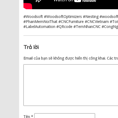
#Woodsoft #WoodsoftOptimizers #Nesting #woodso
#PhanMemNoiThat #CNCFurniture #CNCVietnam #Toi
#LabelAutomation #QRcode #TemNhanCNC #CongNgh
Trả lời
Email của bạn sẽ không được hiển thị công khai.
Các t
Tên
*