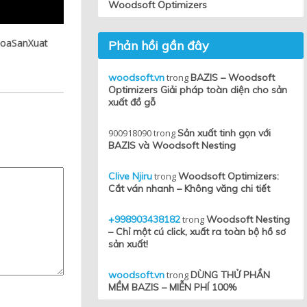
Woodsoft Optimizers
HoaSanXuat
Phản hồi gần đây
woodsoft.vn
trong
BAZIS – Woodsoft
Optimizers Giải pháp toàn diện cho sản
xuất đồ gỗ
900918090
trong
Sản xuất tinh gọn với
BAZIS và Woodsoft Nesting
Clive Njiru
trong
Woodsoft Optimizers:
Cắt ván nhanh – Không văng chi tiết
+998903438182
trong
Woodsoft Nesting
– Chỉ một cú click, xuất ra toàn bộ hồ sơ
sản xuất!
woodsoft.vn
trong
DÙNG THỬ PHẦN
MỀM BAZIS – MIỄN PHÍ 100%