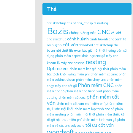
Thẻ
abf sketchup
afu ht
afu_ht
aspire nesting
Bazis
CNC
chống văng ván
cài abf
cánh huỳnh
cho sketchup
cánh huỳnh cnc
cánh tủ
cắt ván
dự
soi huỳnh
download abf sketchup
toán nội thất
file excel báo giá nội thất
hướng dẫn sử
dụng phần mềm aspire
khóa học cnc gỗ
máy cnc
nesting
khoan lỗ
máy cnc nesting
Optimizers
phần mềm báo giá nội thất
phần mềm
bóc tách khối lượng miễn phí
phần mềm cabinet
phần
mềm cabinet vision
phần mềm chạy cnc
phần mềm
Phần mềm CNC
chạy máy cnc cắt gỗ
phần
mềm cnc gỗ
phần mềm cnc tiếng việt
phần mềm
phần mềm cắt
cutting
phần mềm cắt cnc
ván
phần mềm
phần mềm cắt ván mdf miễn phí
dự toán nội thất
phần mềm lập trình cnc gỗ
phần
mềm nesting
phần mềm nội thất
phần mềm thiết kế
đồ gỗ nội that miễn phí
phần mềm tính ván gỗ
phần
tối ưu cắt ván
mềm vẽ cắt cnc
polyboard
woodsoft
Woodsoft Optimizers