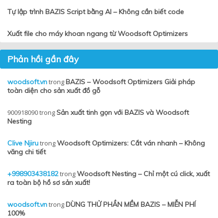
Tự lập trình BAZIS Script bằng AI – Không cần biết code
Xuất file cho máy khoan ngang từ Woodsoft Optimizers
Phản hồi gần đây
woodsoft.vn
trong
BAZIS – Woodsoft Optimizers Giải pháp
toàn diện cho sản xuất đồ gỗ
900918090
trong
Sản xuất tinh gọn với BAZIS và Woodsoft
Nesting
Clive Njiru
trong
Woodsoft Optimizers: Cắt ván nhanh – Không
văng chi tiết
+998903438182
trong
Woodsoft Nesting – Chỉ một cú click, xuất
ra toàn bộ hồ sơ sản xuất!
woodsoft.vn
trong
DÙNG THỬ PHẦN MỀM BAZIS – MIỄN PHÍ
100%