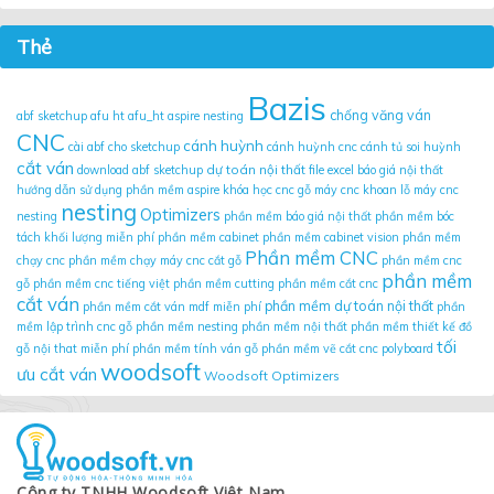
Thẻ
Bazis
chống văng ván
abf sketchup
afu ht
afu_ht
aspire nesting
CNC
cánh huỳnh
cài abf cho sketchup
cánh huỳnh cnc
cánh tủ soi huỳnh
cắt ván
dự toán nội thất
download abf sketchup
file excel báo giá nội thất
hướng dẫn sử dụng phần mềm aspire
khóa học cnc gỗ
máy cnc khoan lỗ
máy cnc
nesting
Optimizers
nesting
phần mềm báo giá nội thất
phần mềm bóc
tách khối lượng miễn phí
phần mềm cabinet
phần mềm cabinet vision
phần mềm
Phần mềm CNC
chạy cnc
phần mềm chạy máy cnc cắt gỗ
phần mềm cnc
phần mềm
gỗ
phần mềm cnc tiếng việt
phần mềm cutting
phần mềm cắt cnc
cắt ván
phần mềm dự toán nội thất
phần mềm cắt ván mdf miễn phí
phần
mềm lập trình cnc gỗ
phần mềm nesting
phần mềm nội thất
phần mềm thiết kế đồ
tối
gỗ nội that miễn phí
phần mềm tính ván gỗ
phần mềm vẽ cắt cnc
polyboard
woodsoft
ưu cắt ván
Woodsoft Optimizers
Công ty TNHH Woodsoft Việt Nam