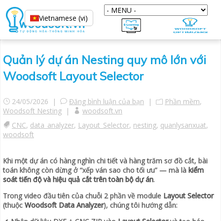
Vietnamese (vi)
Quản lý dự án Nesting quy mô lớn với
Woodsoft Layout Selector
24/05/2026 |
Đăng bình luận của bạn
|
Phần mềm
,
Woodsoft Nesting
|
woodsoft.vn
CNC
,
data_analyzer
,
Layout_Selector
,
nesting
,
quanlysanxuat
,
woodsoft
Khi một dự án có hàng nghìn chi tiết và hàng trăm sơ đồ cắt, bài
toán không còn dừng ở “xếp ván sao cho tối ưu” — mà là
kiểm
soát tiến độ và hiệu quả cắt trên toàn bộ dự án
.
Trong video đầu tiên của chuỗi 2 phần về module
Layout Selector
(thuộc
Woodsoft Data Analyzer
), chúng tôi hướng dẫn: