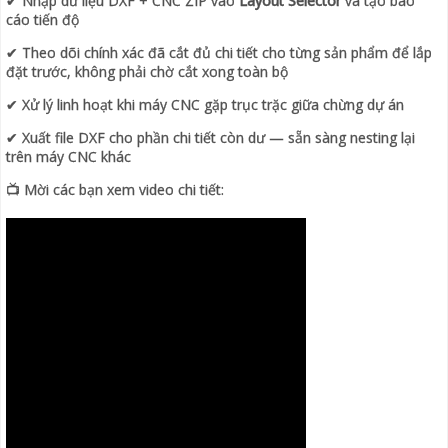
✔ Nhập dữ liệu DXF + CNC ZIP vào
Layout Selector
và tạo báo
cáo tiến độ
✔ Theo dõi chính xác đã cắt đủ chi tiết cho từng sản phẩm để lắp
đặt trước, không phải chờ cắt xong toàn bộ
✔ Xử lý linh hoạt khi máy CNC gặp trục trặc giữa chừng dự án
✔ Xuất file DXF cho phần chi tiết còn dư — sẵn sàng nesting lại
trên máy CNC khác
📺 Mời các bạn xem video chi tiết: