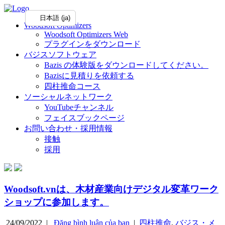
日本語 (ja)
Woodsoft Optimizers
Woodsoft Optimizers Web
プラグインをダウンロード
バジスソフトウェア
Bazis の体験版をダウンロードしてください。
Bazisに見積りを依頼する
四柱推命コース
ソーシャルネットワーク
YouTubeチャンネル
フェイスブックページ
お問い合わせ・採用情報
接触
採用
Woodsoft.vnは、木材産業向けデジタル変革ワーク
ショップに参加します。
24/09/2022 |
Đăng bình luận của bạn
|
四柱推命
,
バジス・メ