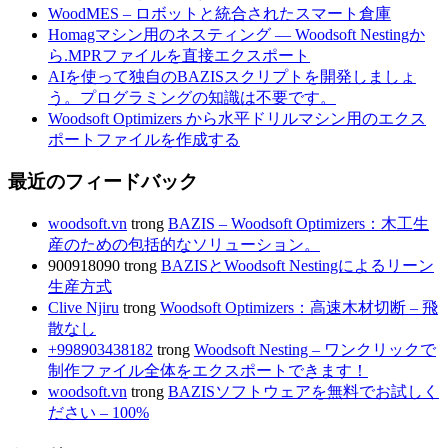
WoodMES – ロボットと統合されたスマート倉庫
Homagマシン用のネスティング — Woodsoft Nestingか
ら.MPRファイルを直接エクスポート
AIを使って独自のBAZISスクリプトを開発しましょ
う。プログラミングの知識は不要です。
Woodsoft Optimizers から水平ドリルマシン用のエクス
ポートファイルを作成する
最近のフィードバック
woodsoft.vn
trong
BAZIS – Woodsoft Optimizers：木工生
産のための包括的なソリューション。
900918090
trong
BAZISとWoodsoft Nestingによるリーン
生産方式
Clive Njiru
trong
Woodsoft Optimizers：高速木材切断 – 飛
散なし
+998903438182
trong
Woodsoft Nesting – ワンクリックで
制作ファイル全体をエクスポートできます！
woodsoft.vn
trong
BAZISソフトウェアを無料でお試しく
ださい – 100%