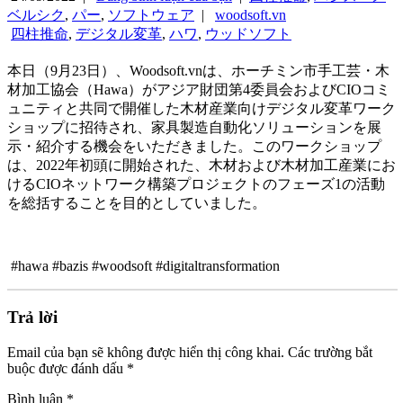
ベルシク
,
パー
,
ソフトウェア
|
woodsoft.vn
四柱推命
,
デジタル変革
,
ハワ
,
ウッドソフト
本日（9月23日）、Woodsoft.vnは、ホーチミン市手工芸・木
材加工協会（Hawa）がアジア財団第4委員会およびCIOコミ
ュニティと共同で開催した木材産業向けデジタル変革ワーク
ショップに招待され、家具製造自動化ソリューションを展
示・紹介する機会をいただきました。このワークショップ
は、2022年初頭に開始された、木材および木材加工産業にお
けるCIOネットワーク構築プロジェクトのフェーズ1の活動
を総括することを目的としていました。
#hawa #bazis #woodsoft #digitaltransformation
Trả lời
Email của bạn sẽ không được hiển thị công khai.
Các trường bắt
buộc được đánh dấu
*
Bình luận
*