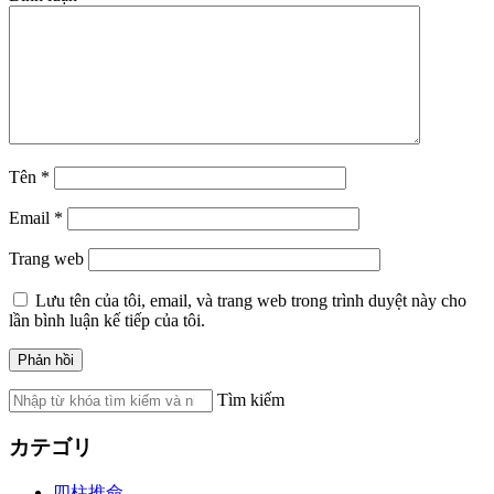
Tên
*
Email
*
Trang web
Lưu tên của tôi, email, và trang web trong trình duyệt này cho
lần bình luận kế tiếp của tôi.
Tìm kiếm
カテゴリ
四柱推命