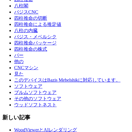
八柱閣
バジスCNC
四柱推命の切断
四柱推命による推定値
八柱の内臓
バジス・メベルシク
四柱推命パッケージ
四柱推命の株式
パー
他の
CNCマシン
見た
このデバイスはBazis Mebelshikに対応しています。
ソフトウェア
ブルムソフトウェア
その他のソフトウェア
ウッドソフトネスト
新しい記事
WoodViewerとAIレンダリング