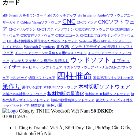
カード
aBF SketchUpをダウンロード
abf スケッチアップ
afu ht
afu_ht
Aspireソフトウェアユー
CNC
CNCソフトウェ
ザーガイド
Cabinet Visionソフトウェア
CNCウィング
ア
CNCドリルマシン
CNCネスティングマシン
CNC切削ソフトウェア
CNC切削図面ソ
フトウェア
CNC実行ソフトウェア
CNC木工コース
CNC木工プログラミングソフトウェ
ア
CNC木材切削機を操作するためのソフトウェア
Sketchup 用の ABF をインストール
まな板
インテリアデザインの見積もりソフト
Woodsoft Optimizers
してください
ウェア
インテリアデザインの見積もり用Excelファイル
インテリアデザインソフトウ
ウッドソフト
オプティ
インテリアデザイン費用の見積もり
ェア
マイザー
キャビネットソフトウェア
ネストソフトウェア
ベトナムのCNCソフトウ
四柱推命
ェア
ポリボード
切断ソフトウェア
家具見積もりソフトウェア
巣作り
木材切断ソフトウェア
巣作りを志す
木材CNCソフトウェア
板材切断の最適化
木製パネル計算ソフトウェア
無料のMDF切断ソフトウェア
無
料の家具デザインソフトウェア
無料の数量積算ソフトウェア
蛍光灯ディスプレイ付き
黄色い翼
飛散防止
キャビネットドア
Công ty TNHH Woodsoft Việt Nam
Số ĐKKD:
0108115976

Tầng 6 Tòa nhà Việt Á, Số 9 Duy Tân, Phường Cầu Giấy,
Thành phố Hà Nội