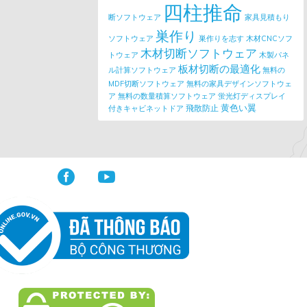
四柱推命
断ソフトウェア
家具見積もり
巣作り
ソフトウェア
巣作りを志す
木材CNCソフ
木材切断ソフトウェア
トウェア
木製パネ
板材切断の最適化
ル計算ソフトウェア
無料の
MDF切断ソフトウェア
無料の家具デザインソフトウェ
ア
無料の数量積算ソフトウェア
蛍光灯ディスプレイ
黄色い翼
飛散防止
付きキャビネットドア

