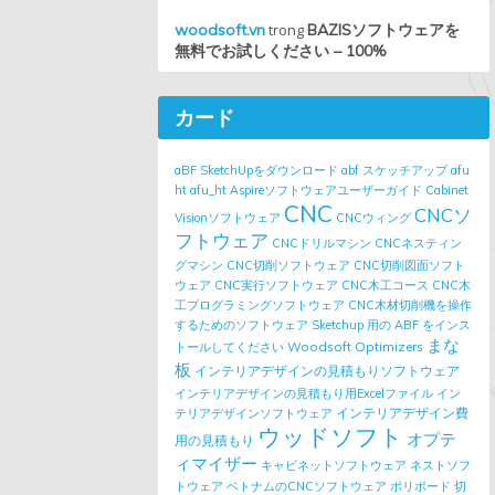
woodsoft.vn
trong
BAZISソフトウェアを
無料でお試しください – 100%
カード
aBF SketchUpをダウンロード
abf スケッチアップ
afu
ht
afu_ht
Aspireソフトウェアユーザーガイド
Cabinet
CNC
CNCソ
Visionソフトウェア
CNCウィング
フトウェア
CNCドリルマシン
CNCネスティン
グマシン
CNC切削ソフトウェア
CNC切削図面ソフト
ウェア
CNC実行ソフトウェア
CNC木工コース
CNC木
工プログラミングソフトウェア
CNC木材切削機を操作
するためのソフトウェア
Sketchup 用の ABF をインス
まな
Woodsoft Optimizers
トールしてください
板
インテリアデザインの見積もりソフトウェア
インテリアデザインの見積もり用Excelファイル
イン
インテリアデザイン費
テリアデザインソフトウェア
ウッドソフト
オプテ
用の見積もり
ィマイザー
キャビネットソフトウェア
ネストソフ
トウェア
ベトナムのCNCソフトウェア
ポリボード
切