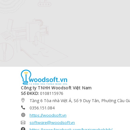
Công ty TNHH Woodsoft Việt Nam
Số ĐKKD:
0108115976
Tầng 6 Tòa nhà Việt Á, Số 9 Duy Tân, Phường Cầu Gi

0356.151.084


https://woodsoft.vn

software@woodsoft.vn

https://www.facebook.com/bazismebelshik/