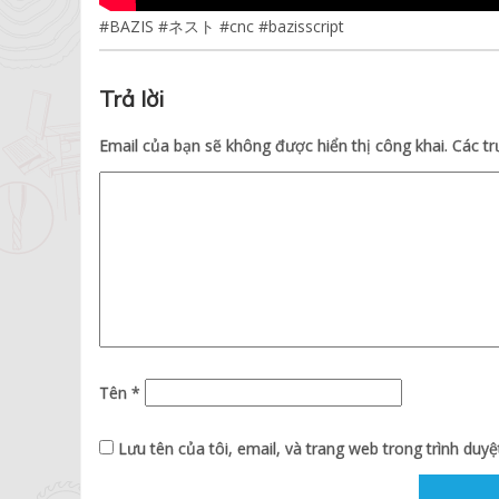
#BAZIS #ネスト #cnc #bazisscript
Trả lời
Email của bạn sẽ không được hiển thị công khai.
Các t
Tên
*
Lưu tên của tôi, email, và trang web trong trình duyệt