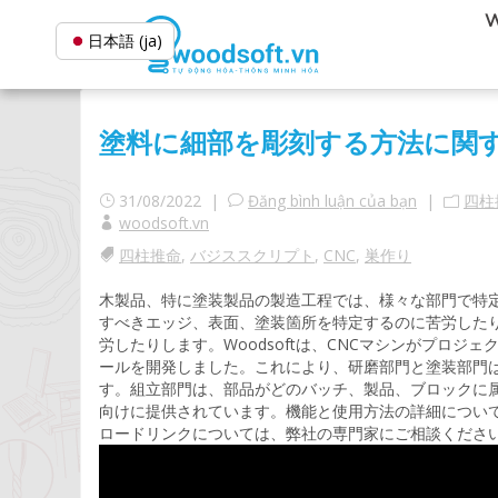
W
日本語 (ja)
塗料に細部を彫刻する方法に関
31/08/2022 |
Đăng bình luận của bạn
|
四柱
woodsoft.vn
四柱推命
,
バジススクリプト
,
CNC
,
巣作り
木製品、特に塗装製品の製造工程では、様々な部門で特
すべきエッジ、表面、塗装箇所を特定するのに苦労した
労したりします。Woodsoftは、CNCマシンがプロ
ールを開発しました。これにより、研磨部門と塗装部門
す。組立部門は、部品がどのバッチ、製品、ブロックに
向けに提供されています。機能と使用方法の詳細につい
ロードリンクについては、弊社の専門家にご相談くださ