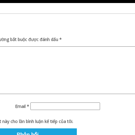
rường bắt buộc được đánh dấu
*
Email
*
 này cho lần bình luận kế tiếp của tôi.