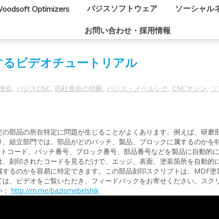
バジスソフトウェア
ソーシャル
oodsoft Optimizers
お問い合わせ・採用情報
するビデオチュートリアル
推命
,
バジスCNC
,
四柱推命の切断
,
バジス・メベルシク
,
CNCマシン
,
ソ
定の部品の所在特定に問題が生じることがよくあります。例えば、研磨
り、組立部門では、部品がどのバッチ、製品、ブロックに属するのかを
ジェクトコード、バッチ番号、ブロック番号、部品番号などを製品に自動的
は、刻印されたコードを見るだけで、エッジ、表面、塗装箇所を自動的
属するのかを容易に特定できます。この部品刻印スクリプトは、MDF塗
ては、ビデオをご覧いただき、フィードバックをお寄せください。スク
い：
http://m.me/bazismebelshik