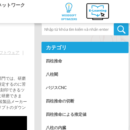
ネットワーク
Tìm kiếm
カテゴリ
フトウェア
|
四柱推命
八柱閣
部門では、研磨
特定するのに苦
バジスCNC
に刻印できるツ
に研磨できま
四柱推命の切断
装製品メーカー
リプトのダウン
四柱推命による推定値
八柱の内臓