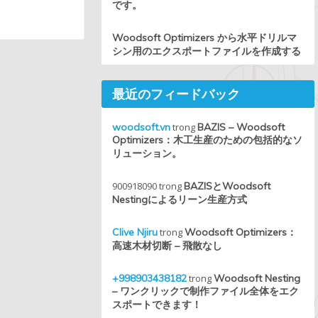
です。
Woodsoft Optimizers から水平ドリルマ
シン用のエクスポートファイルを作成する
最近のフィードバック
woodsoft.vn
trong
BAZIS – Woodsoft
Optimizers：木工生産のための包括的なソ
リューション。
900918090
trong
BAZISとWoodsoft
Nestingによるリーン生産方式
Clive Njiru
trong
Woodsoft Optimizers：
高速木材切断 – 飛散なし
+998903438182
trong
Woodsoft Nesting
– ワンクリックで制作ファイル全体をエク
スポートできます！