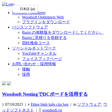
日本語 (ja)
Woodsoft Optimizers
Woodsoft Optimizers Web
プラグインをダウンロード
バジスソフトウェア
Bazis の体験版をダウンロードしてください。
Bazisに見積りを依頼する
四柱推命コース
ソーシャルネットワーク
YouTubeチャンネル
フェイスブックページ
お問い合わせ・採用情報
接触
採用
Woodsoft NestingでDCボードを活用する
07/10/2023 |
Đăng bình luận của bạn
|
ソフトウェア
,
ウ
ッドソフトネスト
|
woodsoft.vn