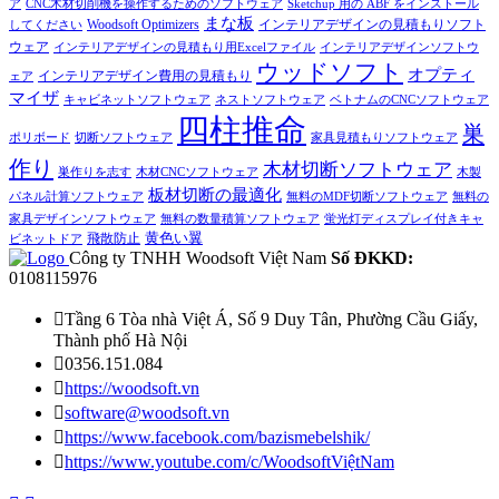
ア
CNC木材切削機を操作するためのソフトウェア
Sketchup 用の ABF をインストール
まな板
インテリアデザインの見積もりソフト
Woodsoft Optimizers
してください
ウェア
インテリアデザインの見積もり用Excelファイル
インテリアデザインソフトウ
ウッドソフト
オプティ
インテリアデザイン費用の見積もり
ェア
マイザ
キャビネットソフトウェア
ネストソフトウェア
ベトナムのCNCソフトウェア
四柱推命
巣
ポリボード
切断ソフトウェア
家具見積もりソフトウェア
作り
木材切断ソフトウェア
巣作りを志す
木材CNCソフトウェア
木製
板材切断の最適化
パネル計算ソフトウェア
無料のMDF切断ソフトウェア
無料の
家具デザインソフトウェア
無料の数量積算ソフトウェア
蛍光灯ディスプレイ付きキャ
黄色い翼
飛散防止
ビネットドア
Công ty TNHH Woodsoft Việt Nam
Số ĐKKD:
0108115976

Tầng 6 Tòa nhà Việt Á, Số 9 Duy Tân, Phường Cầu Giấy,
Thành phố Hà Nội

0356.151.084

https://woodsoft.vn

software@woodsoft.vn

https://www.facebook.com/bazismebelshik/

https://www.youtube.com/c/WoodsoftViệtNam