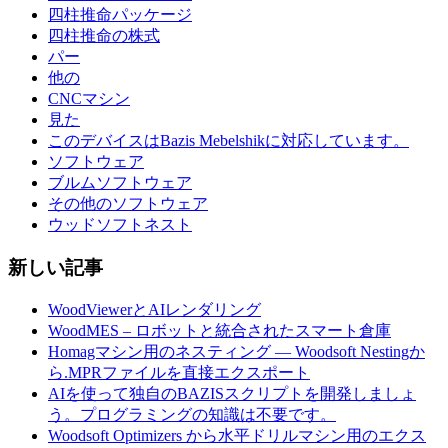
四柱推命パッケージ
四柱推命の株式
パー
他の
CNCマシン
見た
このデバイスはBazis Mebelshikに対応しています。
ソフトウェア
ブルムソフトウェア
その他のソフトウェア
ウッドソフトネスト
新しい記事
WoodViewerとAIレンダリング
WoodMES – ロボットと統合されたスマート倉庫
Homagマシン用のネスティング — Woodsoft Nestingか
ら.MPRファイルを直接エクスポート
AIを使って独自のBAZISスクリプトを開発しましょ
う。プログラミングの知識は不要です。
Woodsoft Optimizers から水平ドリルマシン用のエクス