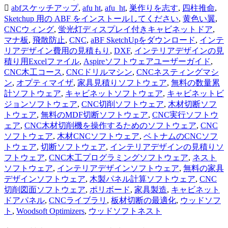
abfスケッチアップ
,
afu ht
,
afu_ht
,
巣作りを志す
,
四柱推命
,
Sketchup 用の ABF をインストールしてください
,
黄色い翼
,
CNCウィング
,
蛍光灯ディスプレイ付きキャビネットドア
,
マナ板
,
飛散防止
,
CNC
,
aBF SketchUpをダウンロード
,
インテ
リアデザイン費用の見積もり
,
DXF
,
インテリアデザインの見
積り用Excelファイル
,
Aspireソフトウェアユーザーガイド
,
CNC木工コース
,
CNCドリルマシン
,
CNCネスティングマシ
ン
,
オプティマイザ
,
家具見積りソフトウェア
,
無料の数量累
計ソフトウェア
,
キャビネットソフトウェア
,
キャビネットビ
ジョンソフトウェア
,
CNC切削ソフトウェア
,
木材切断ソフ
トウェア
,
無料のMDF切断ソフトウェア
,
CNC実行ソフトウ
ェア
,
CNC木材切削機を操作するためのソフトウェア
,
CNC
ソフトウェア
,
木材CNCソフトウェア
,
ベトナムのCNCソフ
トウェア
,
切断ソフトウェア
,
インテリアデザインの見積りソ
フトウェア
,
CNC木工プログラミングソフトウェア
,
ネスト
ソフトウェア
,
インテリアデザインソフトウェア
,
無料の家具
デザインソフトウェア
,
木製パネル計算ソフトウェア
,
CNC
切削図面ソフトウェア
,
ポリボード
,
家具製造
,
キャビネット
ドアパネル
,
CNCライブラリ
,
板材切断の最適化
,
ウッドソフ
ト
,
Woodsoft Optimizers
,
ウッドソフトネスト