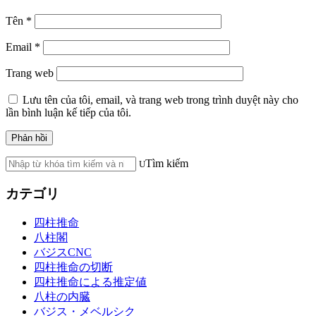
Tên
*
Email
*
Trang web
Lưu tên của tôi, email, và trang web trong trình duyệt này cho
lần bình luận kế tiếp của tôi.
Tìm kiếm
カテゴリ
四柱推命
八柱閣
バジスCNC
四柱推命の切断
四柱推命による推定値
八柱の内臓
バジス・メベルシク