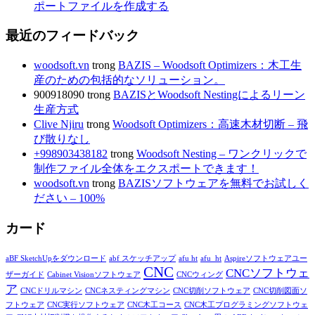
ポートファイルを作成する
最近のフィードバック
woodsoft.vn
trong
BAZIS – Woodsoft Optimizers：木工生
産のための包括的なソリューション。
900918090
trong
BAZISとWoodsoft Nestingによるリーン
生産方式
Clive Njiru
trong
Woodsoft Optimizers：高速木材切断 – 飛
び散りなし
+998903438182
trong
Woodsoft Nesting – ワンクリックで
制作ファイル全体をエクスポートできます！
woodsoft.vn
trong
BAZISソフトウェアを無料でお試しく
ださい – 100%
カード
aBF SketchUpをダウンロード
abf スケッチアップ
afu ht
afu_ht
Aspireソフトウェアユー
CNC
CNCソフトウェ
ザーガイド
Cabinet Visionソフトウェア
CNCウィング
ア
CNCドリルマシン
CNCネスティングマシン
CNC切削ソフトウェア
CNC切削図面ソ
フトウェア
CNC実行ソフトウェア
CNC木工コース
CNC木工プログラミングソフトウェ