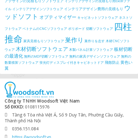
アデザインの見積もりソフトウェア
インテリアデザインの見積もり用Excelファ
ウ
インテリアデザイン費用の見積もり
イル
インテリアデザインソフトウェア
ッドソフト
オプティマイザー
キャビネットソフトウェア
ネストソ
四柱
フトウェア
ベトナムのCNCソフトウェア
ポリボード
切断ソフトウェア
推命
巣作り
家具見積もりソフトウェア
巣作りを志す
木材CNCソフト
木材切断ソフトウェア
板材切断
ウェア
木製パネル計算ソフトウェア
の最適化
無料のMDF切断ソフトウェア
無料の家具デザインソフトウェア
無料の
黄色い
飛散防止
数量積算ソフトウェア
蛍光灯ディスプレイ付きキャビネットドア
翼
Công ty TNHH Woodsoft Việt Nam
Số ĐKKD:
0108115976
Tầng 6 Tòa nhà Việt Á, Số 9 Duy Tân, Phường Cầu Giấy,

Thành phố Hà Nội
0356.151.084

https://woodsoft.vn
