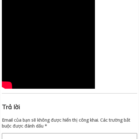
Trả lời
Email của bạn sẽ không được hiển thị công khai.
Các trường bắt
buộc được đánh dấu
*