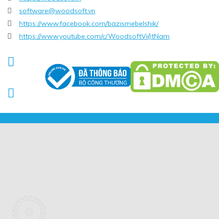
software@woodsoft.vn

https://www.facebook.com/bazismebelshik/

https://www.youtube.com/c/WoodsoftViệtNam


