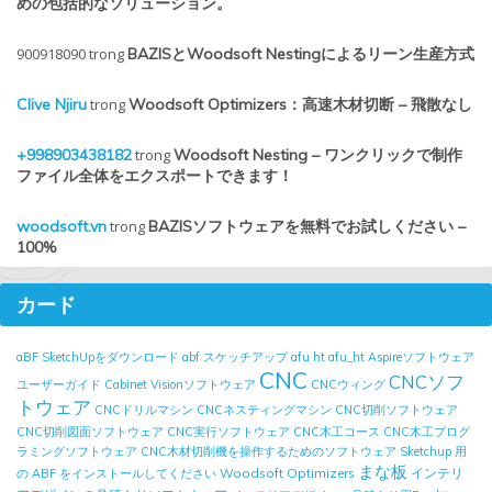
めの包括的なソリューション。
900918090
trong
BAZISとWoodsoft Nestingによるリーン生産方式
Clive Njiru
trong
Woodsoft Optimizers：高速木材切断 – 飛散なし
+998903438182
trong
Woodsoft Nesting – ワンクリックで制作
ファイル全体をエクスポートできます！
woodsoft.vn
trong
BAZISソフトウェアを無料でお試しください –
100%
カード
aBF SketchUpをダウンロード
abf スケッチアップ
afu ht
afu_ht
Aspireソフトウェア
CNC
CNCソフ
ユーザーガイド
Cabinet Visionソフトウェア
CNCウィング
トウェア
CNCドリルマシン
CNCネスティングマシン
CNC切削ソフトウェア
CNC切削図面ソフトウェア
CNC実行ソフトウェア
CNC木工コース
CNC木工プログ
ラミングソフトウェア
CNC木材切削機を操作するためのソフトウェア
Sketchup 用
まな板
Woodsoft Optimizers
インテリ
の ABF をインストールしてください