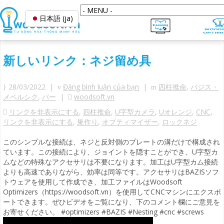
日本語 (ja)
新しいリンク：ネジ留め具
28/03/2022 |
Đăng bình luận của bạn
|
四柱推命
,
バジス・
メベルシク
,
パー
|
woodsoft.vn
リンクを非表示にする
,
四柱推命
,
U字型カメラ
,
Uオレンジ
,
CNC
,
リンクを非表示にする
,
巣作り
,
オプティマイザー
,
ロックネジ
このシンプルな接続は、ネジと反対側のプレートの溝だけで構成され
ています。この接続により、ジョイントを隠すことができ、U字型カ
ムなどの特殊なアクセサリは不要になります。加工はU字型カム接続
よりも高速でありながら、効率は同等です。アクセサリはBAZISソフ
トウェアを使用して作成でき、加工ファイルはWoodsoft
Optimizers（https://woodsoft.vn）を使用してCNCマシンにエクスポ
ートできます。ぜひビデオをご覧になり、下のコメント欄にご意見を
お寄せください。 #optimizers #BAZIS #Nesting #cnc #screws