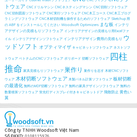
ユーザーガイド
Cabinet Visionソフトウェア
CNCウィング
トウェア
CNCドリルマシン
CNCネスティングマシン
CNC切削ソフトウェア
CNC切削図面ソフトウェア
CNC実行ソフトウェア
CNC木工コース
CNC木工プログ
ラミングソフトウェア
CNC木材切削機を操作するためのソフトウェア
Sketchup 用
まな板
Woodsoft Optimizers
インテリ
の ABF をインストールしてください
アデザインの見積もりソフトウェア
インテリアデザインの見積もり用Excelファ
ウ
インテリアデザイン費用の見積もり
イル
インテリアデザインソフトウェア
ッドソフト
オプティマイザ
キャビネットソフトウェア
ネストソフ
四柱
トウェア
ベトナムのCNCソフトウェア
ポリボード
切断ソフトウェア
推命
巣作り
家具見積もりソフトウェア
巣作りを志す
木材CNCソフト
木材切断ソフトウェア
板材切断
ウェア
木製パネル計算ソフトウェア
の最適化
無料のMDF切断ソフトウェア
無料の家具デザインソフトウェア
無料の
黄色い
飛散防止
数量積算ソフトウェア
蛍光灯ディスプレイ付きキャビネットドア
翼
Công ty TNHH Woodsoft Việt Nam
Số ĐKKD:
0108115976