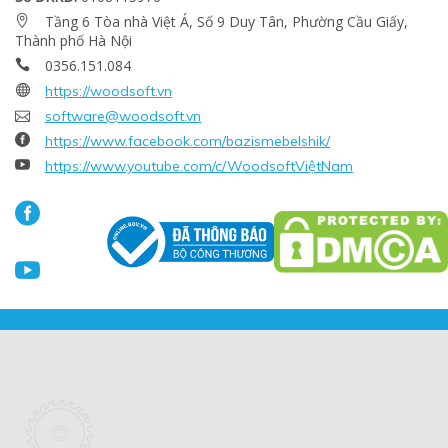
Tầng 6 Tòa nhà Việt Á, Số 9 Duy Tân, Phường Cầu Giấy,

Thành phố Hà Nội
0356.151.084


https://woodsoft.vn

software@woodsoft.vn

https://www.facebook.com/bazismebelshik/

https://www.youtube.com/c/WoodsoftViệtNam

