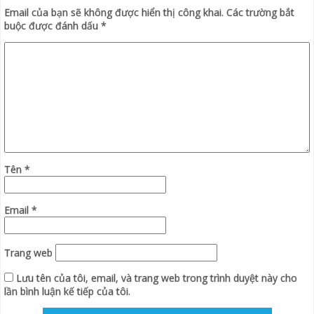
Email của bạn sẽ không được hiển thị công khai.
Các trường bắt
buộc được đánh dấu
*
Tên
*
Email
*
Trang web
Lưu tên của tôi, email, và trang web trong trình duyệt này cho
lần bình luận kế tiếp của tôi.