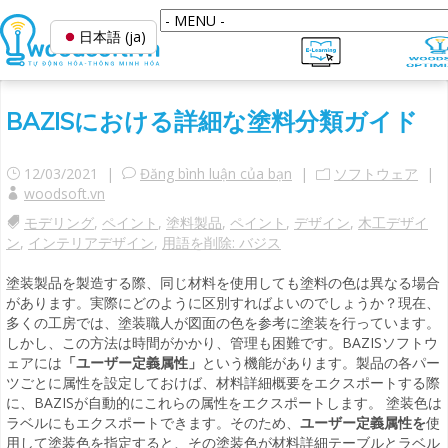
日本語 (ja)
BAZISにおける詳細な塗料分類ガイド
12/03/2021 |
Đăng bình luận của bạn
|
ソフトウェア
|
woodsoft.vn
モデリング
,
ペイント
,
塗料製品
,
ペイント
,
デザイン
,
木工デザイ
ン
,
インテリアデザイン
,
用語を削除: バジス
塗装製品を製造する際、同じ材料を使用しても塗料の色は異なる場合
があります。実際にどのように区別すればよいのでしょうか？現在、
多くの工房では、塗装職人が図面の色を参考に塗装を行っています。
しかし、この方法は時間がかかり、管理も困難です。BAZISソフトウ
ェアには
「ユーザー定義属性」
という機能があります。製品の各パー
ツごとに属性を設定しておけば、材料詳細概要をエクスポートする際
に、BAZISが自動的にこれらの属性をエクスポートします。
塗装色は
ラベルにもエクスポートできます。そのため、
ユーザー定義属性を
使
用して塗装色を指定すると、その塗装色が材料詳細テーブルとラベル