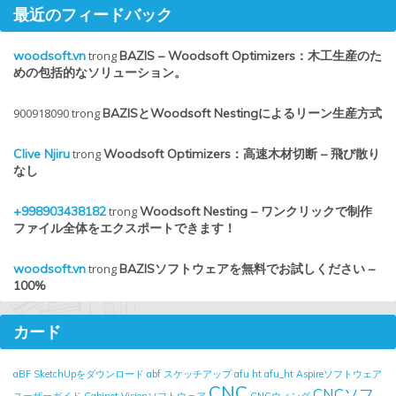
最近のフィードバック
woodsoft.vn
trong
BAZIS – Woodsoft Optimizers：木工生産のた
めの包括的なソリューション。
900918090
trong
BAZISとWoodsoft Nestingによるリーン生産方式
Clive Njiru
trong
Woodsoft Optimizers：高速木材切断 – 飛び散り
なし
+998903438182
trong
Woodsoft Nesting – ワンクリックで制作
ファイル全体をエクスポートできます！
woodsoft.vn
trong
BAZISソフトウェアを無料でお試しください –
100%
カード
aBF SketchUpをダウンロード
abf スケッチアップ
afu ht
afu_ht
Aspireソフトウェア
CNC
CNCソフ