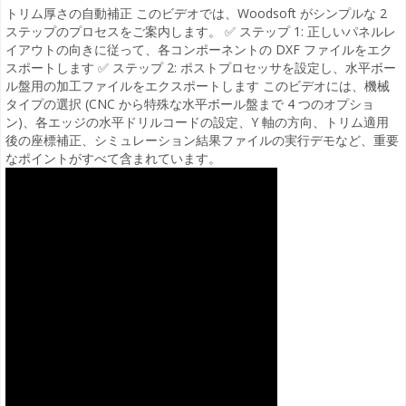
トリム厚さの自動補正 このビデオでは、Woodsoft がシンプルな 2
ステップのプロセスをご案内します。 ✅ ステップ 1: 正しいパネルレ
イアウトの向きに従って、各コンポーネントの DXF ファイルをエク
スポートします ✅ ステップ 2: ポストプロセッサを設定し、水平ボー
ル盤用の加工ファイルをエクスポートします このビデオには、機械
タイプの選択 (CNC から特殊な水平ボール盤まで 4 つのオプショ
ン)、各エッジの水平ドリルコードの設定、Y 軸の方向、トリム適用
後の座標補正、シミュレーション結果ファイルの実行デモなど、重要
なポイントがすべて含まれています。