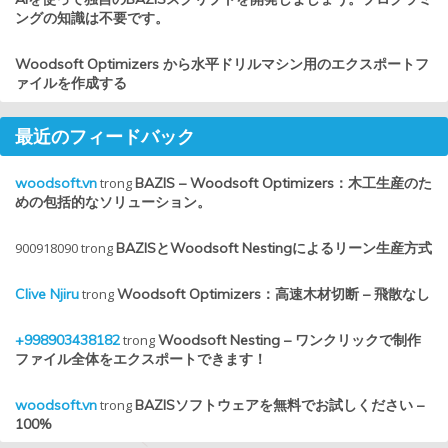
ングの知識は不要です。
Woodsoft Optimizers から水平ドリルマシン用のエクスポートフ
ァイルを作成する
最近のフィードバック
woodsoft.vn
trong
BAZIS – Woodsoft Optimizers：木工生産のた
めの包括的なソリューション。
900918090
trong
BAZISとWoodsoft Nestingによるリーン生産方式
Clive Njiru
trong
Woodsoft Optimizers：高速木材切断 – 飛散なし
+998903438182
trong
Woodsoft Nesting – ワンクリックで制作
ファイル全体をエクスポートできます！
woodsoft.vn
trong
BAZISソフトウェアを無料でお試しください –
100%