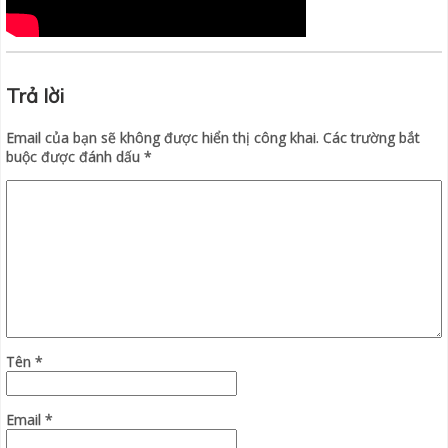
Trả lời
Email của bạn sẽ không được hiển thị công khai.
Các trường bắt
buộc được đánh dấu
*
Tên
*
Email
*