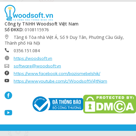
Công ty TNHH Woodsoft Việt Nam
Số ĐKKD:
0108115976
Tầng 6 Tòa nhà Việt Á, Số 9 Duy Tân, Phường Cầu Giấy,

Thành phố Hà Nội
0356.151.084


https://woodsoft.vn

software@woodsoft.vn

https://www.facebook.com/bazismebelshik/

https://www.youtube.com/c/WoodsoftViệtNam

