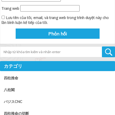
Trang web
Lưu tên của tôi, email, và trang web trong trình duyệt này cho
lần bình luận kế tiếp của tôi.
Tìm kiếm
カテゴリ
四柱推命
八柱閣
バジスCNC
四柱推命の切断