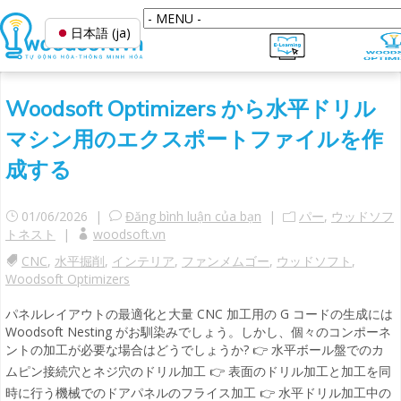
日本語 (ja)
Woodsoft Optimizers から水平ドリル
マシン用のエクスポートファイルを作
成する
01/06/2026 |
Đăng bình luận của bạn
|
パー
,
ウッドソフ
トネスト
|
woodsoft.vn
CNC
,
水平掘削
,
インテリア
,
ファンメムゴー
,
ウッドソフト
,
Woodsoft Optimizers
パネルレイアウトの最適化と大量 CNC 加工用の G コードの生成には
Woodsoft Nesting がお馴染みでしょう。しかし、個々のコンポーネ
ントの加工が必要な場合はどうでしょうか? 👉 水平ボール盤でのカ
ムピン接続穴とネジ穴のドリル加工 👉 表面のドリル加工と加工を同
時に行う機械でのドアパネルのフライス加工 👉 水平ドリル加工中の