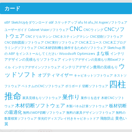
カード
aBF SketchUpをダウンロード
abf スケッチアップ
afu ht
afu_ht
Aspireソフトウェア
CNC
CNCソフ
ユーザーガイド
Cabinet Visionソフトウェア
CNCウィング
トウェア
CNCドリルマシン
CNCネスティングマシン
CNC切削ソフトウェア
CNC切削図面ソフトウェア
CNC実行ソフトウェア
CNC木工コース
CNC木工プログ
ラミングソフトウェア
CNC木材切削機を操作するためのソフトウェア
Sketchup 用
まな板
Woodsoft Optimizers
インテリ
の ABF をインストールしてください
アデザインの見積もりソフトウェア
インテリアデザインの見積もり用Excelファ
ウ
インテリアデザイン費用の見積もり
イル
インテリアデザインソフトウェア
ッドソフト
オプティマイザー
キャビネットソフトウェア
ネストソ
四柱
フトウェア
ベトナムのCNCソフトウェア
ポリボード
切断ソフトウェア
推命
巣作り
家具見積もりソフトウェア
巣作りを志す
木材CNCソフト
木材切断ソフトウェア
板材切断
ウェア
木製パネル計算ソフトウェア
の最適化
無料のMDF切断ソフトウェア
無料の家具デザインソフトウェア
無料の
黄色い
飛散防止
数量積算ソフトウェア
蛍光灯ディスプレイ付きキャビネットドア
翼