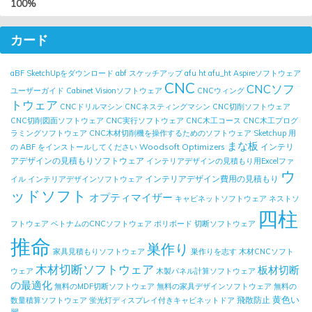
100%
カード
aBF SketchUpをダウンロード
abf スケッチアップ
afu ht
afu_ht
Aspireソフトウェア
CNC
CNCソフ
ユーザーガイド
Cabinet Visionソフトウェア
CNCウィング
トウェア
CNCドリルマシン
CNCネスティングマシン
CNC切削ソフトウェア
CNC切削図面ソフトウェア
CNC実行ソフトウェア
CNC木工コース
CNC木工プログ
ラミングソフトウェア
CNC木材切削機を操作するためのソフトウェア
Sketchup 用
まな板
Woodsoft Optimizers
インテリ
の ABF をインストールしてください
アデザインの見積もりソフトウェア
インテリアデザインの見積もり用Excelファ
ウ
インテリアデザイン費用の見積もり
イル
インテリアデザインソフトウェア
ッドソフト
オプティマイザー
キャビネットソフトウェア
ネストソ
四柱
フトウェア
ベトナムのCNCソフトウェア
ポリボード
切断ソフトウェア
推命
巣作り
家具見積もりソフトウェア
巣作りを志す
木材CNCソフト
木材切断ソフトウェア
板材切断
ウェア
木製パネル計算ソフトウェア
の最適化
無料のMDF切断ソフトウェア
無料の家具デザインソフトウェア
無料の
黄色い
飛散防止
数量積算ソフトウェア
蛍光灯ディスプレイ付きキャビネットドア