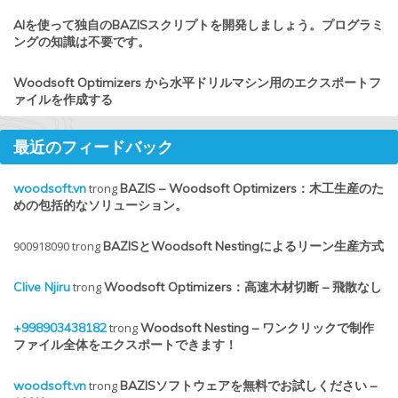
AIを使って独自のBAZISスクリプトを開発しましょう。プログラミ
ングの知識は不要です。
Woodsoft Optimizers から水平ドリルマシン用のエクスポートフ
ァイルを作成する
最近のフィードバック
woodsoft.vn
trong
BAZIS – Woodsoft Optimizers：木工生産のた
めの包括的なソリューション。
900918090
trong
BAZISとWoodsoft Nestingによるリーン生産方式
Clive Njiru
trong
Woodsoft Optimizers：高速木材切断 – 飛散なし
+998903438182
trong
Woodsoft Nesting – ワンクリックで制作
ファイル全体をエクスポートできます！
woodsoft.vn
trong
BAZISソフトウェアを無料でお試しください –