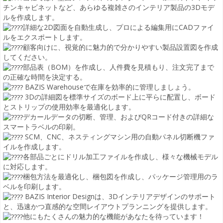
チンキャビネットなど、あらゆる複雑さのインテリア製品の3Dモデ
ルを作成します。
詳細な2D図面を自動生成し、プロによる編集用にCADファイ
ルをエクスポートします。
顧客向けに、視覚的に魅力的で分かりやすい製品設置図を作成
してください。
部品表（BOM）を作成し、人件費を見積もり、注文完了まで
の正確な時間を決定する。
BAZIS Warehouseで在庫を効率的に管理しましょう。
3Dの詳細図を標準サイズのボード上に平らに配置し、ボード
とストリップの使用効率を最適化します。
デカールデータの切断、管理、およびQRコード付きの詳細な
スマートラベルの印刷。
SCM、CNC、ネスティングマシン用の自動パネル切断機ファ
イルを作成します。
各部品ごとにドリル加工ファイルを作成し、様々な機械モデル
に対応します。
梱包方法を最適化し、梱包図を作成し、パッケージ管理用のラ
ベルを印刷します。
BAZIS Interior Designは、3Dインテリアデザインのサポート
と、迅速かつ直感的な空間レイアウトプランニングを提供します。
他にもたくさんの魅力的な機能があなたを待っています！