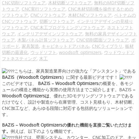
CNC切削ソフトウェア
,
木材切断ソフトウェア
,
無料のMDF切断ソフ
トウェア
,
CNC実行ソフトウェア
,
CNC木材切削機を操作するための
ソフトウェア
,
CNCソフトウェア
,
木材CNCソフトウェア
,
ベトナムの
CNCソフトウェア
,
切断ソフトウェア
,
インテリアデザインの見積り
ソフトウェア
,
CNC木工プログラミングソフトウェア
,
ネストソフト
ウェア
,
インテリアデザインソフトウェア
,
無料の家具デザインソフト
ウェア
,
木製パネル計算ソフトウェア
,
CNC切削図面ソフトウェア
,
ポ
リボード
,
家具製造
,
キャビネットドアパネル
,
CNCライブラリ
,
板材
切断の最適化
,
ウッドソフト
,
woodsoft_optimizers
,
ウッドウッドソ
フトネスティング
,
木工
こちらは、家具製造業界向けの強力な「アシスタント」である
BAZIS（Woodsoft Optimizers）
に関する最新ビデオです！
このビデオでは、
BAZIS – Woodsoft Optimizers
の概要を、各モジ
ュールの構造と機能から実際の使用方法までご紹介します。BAZIS
–
Woodsoft Optimizersは
、優れた3Dモデリングソフトウェアである
だけでなく、設計や製造から在庫管理、コスト見積もり、木材切断、
CNC加工など、あらゆる段階に対応する包括的なソリューションで
す。
BAZIS – Woodsoft Optimizersの優れた機能を直接ご覧いただけま
す。
例えば、以下のような機能です。
当社では、壁面システム、カウンター、CNC加工のドア、キッ