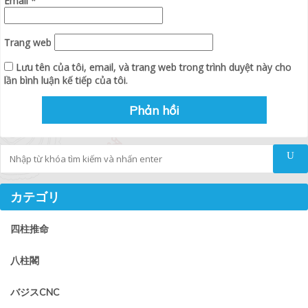
Email
*
Trang web
Lưu tên của tôi, email, và trang web trong trình duyệt này cho
lần bình luận kế tiếp của tôi.
Tìm kiếm
カテゴリ
四柱推命
八柱閣
バジスCNC