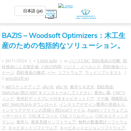
日本語 (ja)
BAZIS – Woodsoft Optimizers：木工生
産のための包括的なソリューション。
26/11/2024 |
3 bình luận
|
バジスCNC
,
四柱推命の切断
,
四
柱推命による推定値
,
八柱の内部
,
バジス・メベルシク
,
四柱推命パッ
ケージ
,
四柱推命の株式
,
パー
,
ソフトウェア
,
ウッドソフトネスト
|
woodsoft.vn
abfスケッチアップ
,
afu ht
,
afu_ht
,
巣作りを志す
,
四柱推命
,
Sketchup 用の ABF をインストールしてください
,
黄色い翼
,
CNCウ
ィング
,
蛍光灯ディスプレイ付きキャビネットドア
,
マナ板
,
飛散防止
,
aBF SketchUpをダウンロード
,
インテリアデザイン費用の見積もり
,
インテリアデザインの見積り用Excelファイル
,
Aspireソフトウェアユ
ーザーガイド
,
CNC木工コース
,
CNCドリルマシン
,
CNCネスティング
マシン
,
巣作り
,
家具見積りソフトウェア
,
無料の数量累計ソフトウェ
ア
,
キャビネットソフトウェア
,
キャビネットビジョンソフトウェア
,