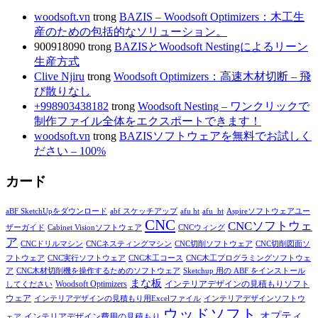
woodsoft.vn
trong
BAZIS – Woodsoft Optimizers：木工生
産のための包括的なソリューション。
900918090
trong
BAZISとWoodsoft Nestingによるリーン
生産方式
Clive Njiru
trong
Woodsoft Optimizers：高速木材切断 – 飛
び散りなし
+998903438182
trong
Woodsoft Nesting – ワンクリックで
制作ファイル全体をエクスポートできます！
woodsoft.vn
trong
BAZISソフトウェアを無料でお試しく
ださい – 100%
カード
aBF SketchUpをダウンロード
abf スケッチアップ
afu ht
afu_ht
Aspireソフトウェアユー
CNC
CNCソフトウェ
ザーガイド
Cabinet Visionソフトウェア
CNCウィング
ア
CNCドリルマシン
CNCネスティングマシン
CNC切削ソフトウェア
CNC切削図面ソ
フトウェア
CNC実行ソフトウェア
CNC木工コース
CNC木工プログラミングソフトウェ
ア
CNC木材切削機を操作するためのソフトウェア
Sketchup 用の ABF をインストール
まな板
インテリアデザインの見積もりソフト
Woodsoft Optimizers
してください
ウェア
インテリアデザインの見積もり用Excelファイル
インテリアデザインソフトウ
ウッドソフト
オプティ
インテリアデザイン費用の見積もり
ェア