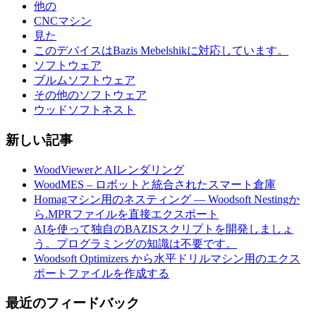
他の
CNCマシン
見た
このデバイスはBazis Mebelshikに対応しています。
ソフトウェア
ブルムソフトウェア
その他のソフトウェア
ウッドソフトネスト
新しい記事
WoodViewerとAIレンダリング
WoodMES – ロボットと統合されたスマート倉庫
Homagマシン用のネスティング — Woodsoft Nestingか
ら.MPRファイルを直接エクスポート
AIを使って独自のBAZISスクリプトを開発しましょ
う。プログラミングの知識は不要です。
Woodsoft Optimizers から水平ドリルマシン用のエクス
ポートファイルを作成する
最近のフィードバック