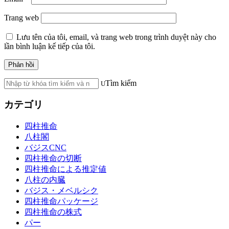
Trang web
Lưu tên của tôi, email, và trang web trong trình duyệt này cho
lần bình luận kế tiếp của tôi.
Tìm kiếm
カテゴリ
四柱推命
八柱閣
バジスCNC
四柱推命の切断
四柱推命による推定値
八柱の内臓
バジス・メベルシク
四柱推命パッケージ
四柱推命の株式
パー