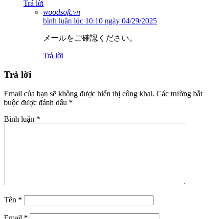
Trả lời
woodsoft.vn
bình luận lúc 10:10 ngày 04/29/2025
メールをご確認ください。
Trả lời
Trả lời
Email của bạn sẽ không được hiển thị công khai.
Các trường bắt
buộc được đánh dấu
*
Bình luận
*
Tên
*
Email
*