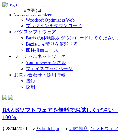
日本語 (ja)
Woodsoft Optimizers
Woodsoft Optimizers Web
プラグインをダウンロード
バジスソフトウェア
Bazis の体験版をダウンロードしてください。
Bazisに見積りを依頼する
四柱推命コース
ソーシャルネットワーク
YouTubeチャンネル
フェイスブックページ
お問い合わせ・採用情報
接触
採用
BAZISソフトウェアを無料でお試しください –
100%
28/04/2020 |
23 bình luận
|
四柱推命
,
ソフトウェア
|