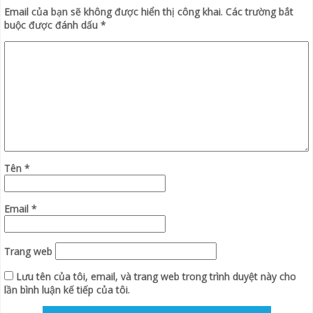
Email của bạn sẽ không được hiển thị công khai.
Các trường bắt
buộc được đánh dấu
*
Tên
*
Email
*
Trang web
Lưu tên của tôi, email, và trang web trong trình duyệt này cho
lần bình luận kế tiếp của tôi.