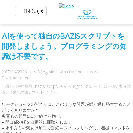
日本語 (ja)
AIを使って独自のBAZISスクリプトを
開発しましょう。プログラミングの知
識は不要です。
07/06/2026 |
Đăng bình luận của bạn
|
パー
|
woodsoft.vn
誰が
,
四柱推命
,
bazis_script
,
チャットgpt
,
クロード
,
双子座
,
家具製
造
,
自動化生産
,
ウッドソフト
ワークショップの皆さんは、このような問題が繰り返し発生すること
がよくありますか？
数百もの部品にほぞ継ぎを施す。
– 開口部の縁を自動的に面取りします
– 水平方向の穴あけ加工で詳細をフィルタリングし、機械コマンドを