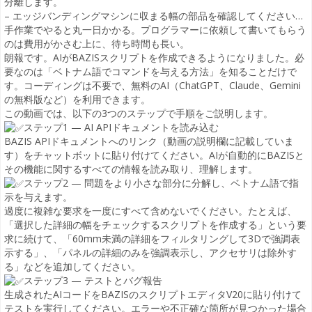
分離します。
– エッジバンディングマシンに収まる幅の部品を確認してください…
手作業でやると丸一日かかる。プログラマーに依頼して書いてもらう
のは費用がかさむ上に、待ち時間も長い。
朗報です。AIがBAZISスクリプトを作成できるようになりました。必
要なのは「ベトナム語でコマンドを与える方法」を知ることだけで
す。コーディングは不要で、無料のAI（ChatGPT、Claude、Gemini
の無料版など）を利用できます。
この動画では、以下の3つのステップで手順をご説明します。
ステップ1 — AI APIドキュメントを読み込む
BAZIS APIドキュメントへのリンク（動画の説明欄に記載していま
す）をチャットボットに貼り付けてください。AIが自動的にBAZISと
その機能に関するすべての情報を読み取り、理解します。
ステップ2 — 問題をより小さな部分に分解し、ベトナム語で指
示を与えます。
過度に複雑な要求を一度にすべて含めないでください。たとえば、
「選択した詳細の幅をチェックするスクリプトを作成する」という要
求に続けて、「60mm未満の詳細をフィルタリングして3Dで強調表
示する」、「パネルの詳細のみを強調表示し、アクセサリは除外す
る」などを追加してください。
ステップ3 — テストとバグ報告
生成されたAIコードをBAZISのスクリプトエディタV20に貼り付けて
テストを実行してください。エラーや不正確な箇所が見つかった場合