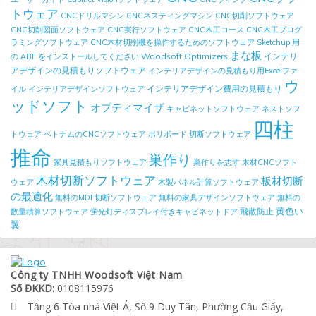
トウェア
CNCドリルマシン
CNCネスティングマシン
CNC切削ソフトウェア
CNC切削図面ソフトウェア
CNC実行ソフトウェア
CNC木工コース
CNC木工プログ
ラミングソフトウェア
CNC木材切削機を操作するためのソフトウェア
Sketchup 用
まな板
Woodsoft Optimizers
インテリ
の ABF をインストールしてください
アデザインの見積もりソフトウェア
インテリアデザインの見積もり用Excelファ
ウ
インテリアデザイン費用の見積もり
イル
インテリアデザインソフトウェア
ッドソフト
オプティマイザ
キャビネットソフトウェア
ネストソフ
四柱
トウェア
ベトナムのCNCソフトウェア
ポリボード
切断ソフトウェア
推命
巣作り
家具見積もりソフトウェア
巣作りを志す
木材CNCソフト
木材切断ソフトウェア
板材切断
ウェア
木製パネル計算ソフトウェア
の最適化
無料のMDF切断ソフトウェア
無料の家具デザインソフトウェア
無料の
黄色い
飛散防止
数量積算ソフトウェア
蛍光灯ディスプレイ付きキャビネットドア
翼
Công ty TNHH Woodsoft Việt Nam
Số ĐKKD:
0108115976
Tầng 6 Tòa nhà Việt Á, Số 9 Duy Tân, Phường Cầu Giấy,
