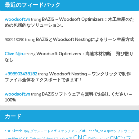
最近のフィードバック
woodsoft.vn
trong
BAZIS – Woodsoft Optimizers：木工生産のた
めの包括的なソリューション。
900918090
trong
BAZISとWoodsoft Nestingによるリーン生産方式
Clive Njiru
trong
Woodsoft Optimizers：高速木材切断 – 飛び散り
なし
+998903438182
trong
Woodsoft Nesting – ワンクリックで制作
ファイル全体をエクスポートできます！
woodsoft.vn
trong
BAZISソフトウェアを無料でお試しください –
100%
カード
aBF SketchUpをダウンロード
abf スケッチアップ
afu ht
afu_ht
Aspireソフトウェア
CNC
CNCソフ
ユーザーガイド
Cabinet Visionソフトウェア
CNCウィング