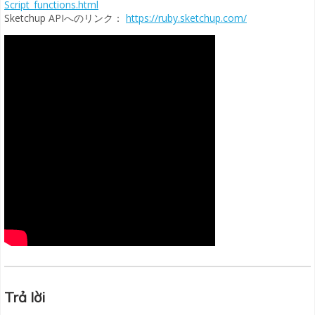
Script_functions.html
Sketchup APIへのリンク：
https://ruby.sketchup.com/
Trả lời