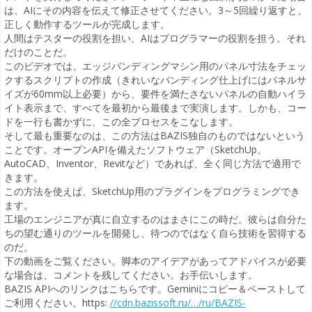
は、AIにその内容を伝えて修正させてください。3～5回繰り返すと、
正しく動作するツールが完成します。
人間はテスターの役割を担い、AIはプログラマーの役割を担う。それ
だけのことだ。
このビデオでは、エッジバンディングマシン用のパネル寸法をチェッ
クするスクリプトの作成（きれいなバンディング仕上げにはパネルサ
イズが60mm以上必要）から、要件を満たさないパネルの自動ハイラ
イト表示まで、すべてを最初から最後まで実演します。しかも、コー
ドを一行も書かずに、この全プロセスをこなします。
そして最も重要なのは、この方法はBAZIS独自のものではないという
ことです。オープンAPIを備えたソフトウェア（SketchUp、
AutoCAD、Inventor、Revitなど）であれば、全く同じ方法で適用で
きます。
この方法を使えば、SketchUp用のプラグインをプログラミングでき
ます。
工場のエンジニアが真に自立するのはまさにこの時だ。彼らは自分た
ちの望む通りのツールを開発し、待つのではなく自ら技術を習得する
のだ。
下の動画をご覧ください。脚本のアイデアがあってアドバイスが必要
な場合は、コメントを残してください。お手伝いします。
BAZIS APIへのリンクはこちらです。Geminiにコピー＆ペーストして
ご利用ください。https:
//cdn.bazissoft.ru/…/ru/BAZIS-