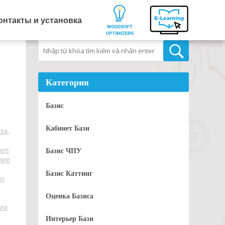
онтакты и установка
Tìm kiếm
Категория
Базис
Кабинет Бази
за
,
лее
Базис ЧПУ
ние
Базис Каттинг
но
Оценка Базиса
ая
Интерьер Бази