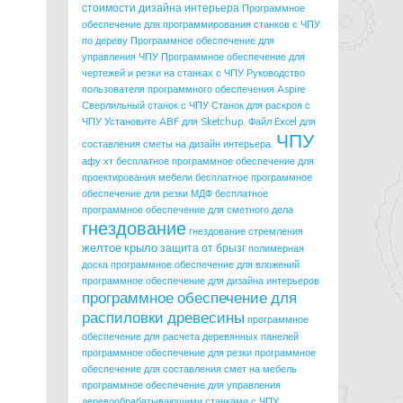
стоимости дизайна интерьера
Программное
обеспечение для программирования станков с ЧПУ
по дереву
Программное обеспечение для
управления ЧПУ
Программное обеспечение для
чертежей и резки на станках с ЧПУ
Руководство
пользователя программного обеспечения Aspire
Сверлильный станок с ЧПУ
Станок для раскроя с
ЧПУ
Установите ABF для Sketchup.
Файл Excel для
ЧПУ
составления сметы на дизайн интерьера.
афу хт
бесплатное программное обеспечение для
проектирования мебели
бесплатное программное
обеспечение для резки МДФ
бесплатное
программное обеспечение для сметного дела
гнездование
гнездование стремления
желтое крыло
защита от брызг
полимерная
доска
программное обеспечение для вложений
программное обеспечение для дизайна интерьеров
программное обеспечение для
распиловки древесины
программное
обеспечение для расчета деревянных панелей
программное обеспечение для резки
программное
обеспечение для составления смет на мебель
программное обеспечение для управления
деревообрабатывающими станками с ЧПУ