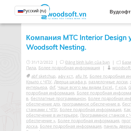
Русский (ru)
Вудсофт
Компания MTC Interior Desig
Woodsoft Nesting.
31/12/2022 |
Đăng bình luận của bạn
|
Баз
Пила
,
Более подробная информация
|
woodsoft
abf sketchup
,
афу кст
,
afu_ht
,
Более подробная и
Крыло с ЧПУ
,
Дверца шкафа р
,
разделочные доски
,
интерьера
,
dxf
,
Чаще всего мы видим Excel.
,
Г-код
,
G
подробная информация
,
Более подробная информ
в
,
бесплатные программынон
,
Более подробная ин
обеспечение длэ
,
программное обеспечение в
,
бес
станками с ЧПУ
,
Более подробная информация
,
Как
обеспечение в интерьере
,
Программное станков с 
обеспечение »
,
Более подробная информация
,
прог
доска
,
Более подробная информация
,
панель двер