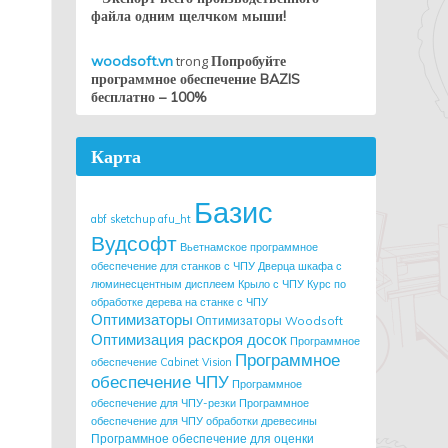
файла одним щелчком мыши!
woodsoft.vn
trong
Попробуйте
программное обеспечение BAZIS
бесплатно – 100%
Карта
Базис
abf sketchup
afu_ht
Вудсофт
Вьетнамское программное
обеспечение для станков с ЧПУ
Дверца шкафа с
люминесцентным дисплеем
Крыло с ЧПУ
Курс по
обработке дерева на станке с ЧПУ
Оптимизаторы
Оптимизаторы Woodsoft
Оптимизация раскроя досок
Программное
Программное
обеспечение Cabinet Vision
обеспечение ЧПУ
Программное
обеспечение для ЧПУ-резки
Программное
обеспечение для ЧПУ обработки древесины
Программное обеспечение для оценки