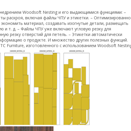
недрением Woodsoft Nesting и его выдающимися функциями: –
ты раскроя, включая файлы ЧПУ и этикетки. – Оптимизированно
экономить материал, создавать изогнутые детали, размещать
ую и т. д. – Файлы ЧПУ уже включают угловую резку для
ую резку отверстий для петель. – Этикетки автоматически
нформацию о продукте. И множество других полезных функций.
 Furniture, изготовленного с использованием Woodsoft Nesting