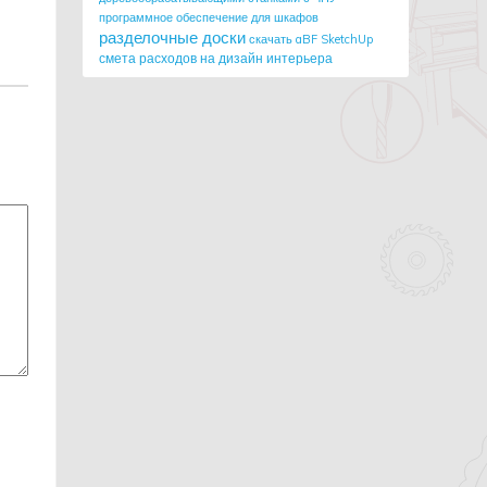
программное обеспечение для шкафов
разделочные доски
скачать aBF SketchUp
смета расходов на дизайн интерьера