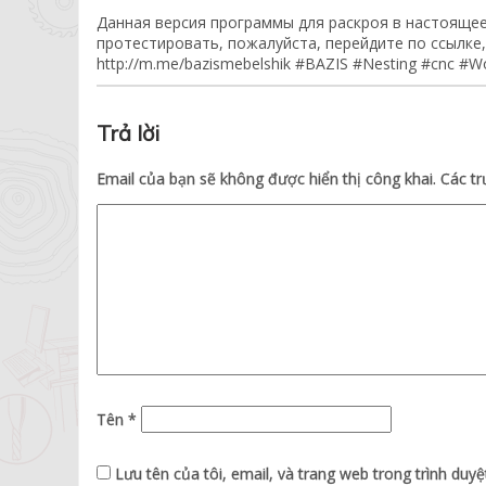
Данная версия программы для раскроя в настоящее
протестировать, пожалуйста, перейдите по ссылке
http://m.me/bazismebelshik #BAZIS #Nesting #cnc #W
Trả lời
Email của bạn sẽ không được hiển thị công khai.
Các t
Tên
*
Lưu tên của tôi, email, và trang web trong trình duyệt