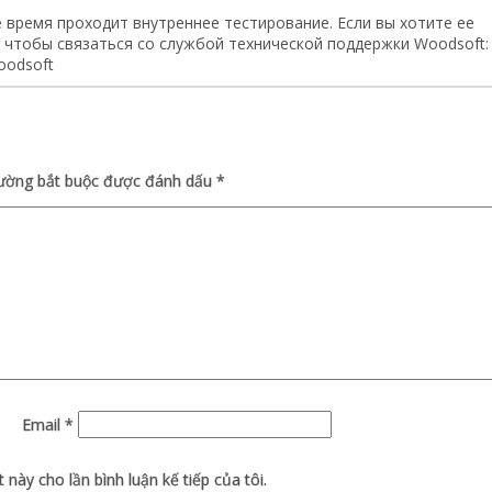
 время проходит внутреннее тестирование. Если вы хотите ее
, чтобы связаться со службой технической поддержки Woodsoft:
oodsoft
rường bắt buộc được đánh dấu
*
Email
*
 này cho lần bình luận kế tiếp của tôi.