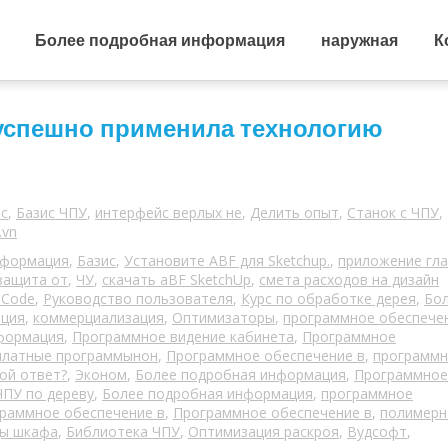
Более подробная информация
наружная
К
n успешно применила технологию
ис
,
Базис ЧПУ
,
интерфейс верлых не
,
Делить опыт
,
Станок с ЧПУ
,
.vn
нформация
,
Базис
,
Установите ABF для Sketchup.
,
приложение гла
защита от
,
ЧУ
,
скачать aBF SketchUp
,
смета расходов на дизайн
Code
,
Руководство пользователя
,
Курс по обработке дерея
,
Бо
ация
,
коммерциализация
,
Оптимизаторы
,
программное обеспече
формация
,
Программное видение кабинета
,
Программное
платные программынон
,
Программное обеспечение в
,
программ
ой ответ?
,
Эконом
,
Более подробная информация
,
Программное
ЧПУ по дереву
,
Более подробная информация
,
программное
раммное обеспечение в
,
Программное обеспечение в
,
полимерн
цы шкафа
,
Библиотека ЧПУ
,
Оптимизация раскроя
,
Вудсофт
,