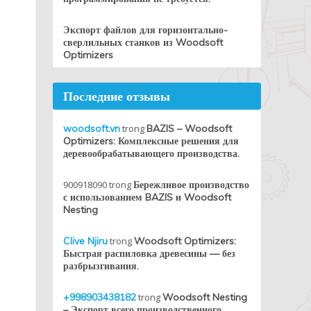
Экспорт файлов для горизонтально-
сверлильных станков из Woodsoft
Optimizers
Последние отзывы
woodsoft.vn
trong
BAZIS – Woodsoft
Optimizers: Комплексные решения для
деревообрабатывающего производства.
900918090
trong
Бережливое производство
с использованием BAZIS и Woodsoft
Nesting
Clive Njiru
trong
Woodsoft Optimizers:
Быстрая распиловка древесины — без
разбрызгивания.
+998903438182
trong
Woodsoft Nesting
– Экспорт всего производственного