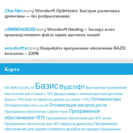
Clive Njiru
trong
Woodsoft Optimizers: Быстрая распиловка
древесины — без разбрызгивания.
+998903438182
trong
Woodsoft Nesting – Экспорт всего
производственного файла одним щелчком мыши!
woodsoft.vn
trong
Попробуйте программное обеспечение BAZIS
бесплатно – 100%
Карта
Базис
Вудсофт
abf sketchup
afu_ht
Вьетнамское программное
обеспечение для станков с ЧПУ
Дверца шкафа с люминесцентным дисплеем
Оптимизаторы
Крыло с ЧПУ
Курс по обработке дерева на станке с ЧПУ
Оптимизация раскроя досок
Оптимизаторы Woodsoft
Программное
Программное обеспечение Cabinet Vision
обеспечение ЧПУ
Программное обеспечение для ЧПУ-резки
Программное
Программное обеспечение для ЧПУ обработки древесины
обеспечение для оценки стоимости дизайна интерьера
Программное