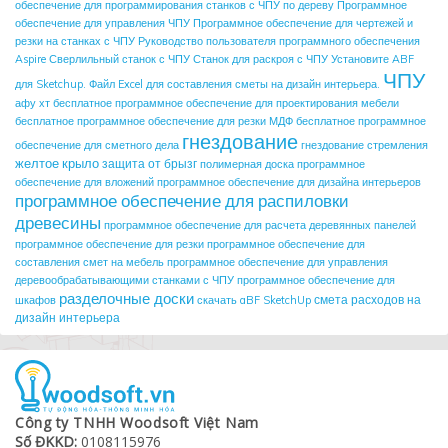
обеспечение для программирования станков с ЧПУ по дереву
Программное
обеспечение для управления ЧПУ
Программное обеспечение для чертежей и
резки на станках с ЧПУ
Руководство пользователя программного обеспечения
Aspire
Сверлильный станок с ЧПУ
Станок для раскроя с ЧПУ
Установите ABF
ЧПУ
для Sketchup.
Файл Excel для составления сметы на дизайн интерьера.
афу хт
бесплатное программное обеспечение для проектирования мебели
бесплатное программное обеспечение для резки МДФ
бесплатное программное
гнездование
обеспечение для сметного дела
гнездование стремления
желтое крыло
защита от брызг
полимерная доска
программное
обеспечение для вложений
программное обеспечение для дизайна интерьеров
программное обеспечение для распиловки
древесины
программное обеспечение для расчета деревянных панелей
программное обеспечение для резки
программное обеспечение для
составления смет на мебель
программное обеспечение для управления
деревообрабатывающими станками с ЧПУ
программное обеспечение для
разделочные доски
смета расходов на
шкафов
скачать aBF SketchUp
дизайн интерьера
Công ty TNHH Woodsoft Việt Nam
Số ĐKKD:
0108115976