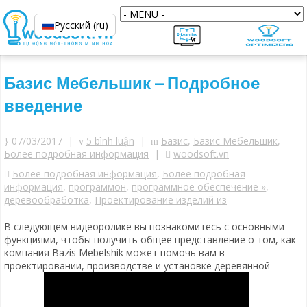
Русский (ru)
Базис Мебельшик – Подробное
введение
07/03/2017 |
5 bình luận
|
Базис
,
Базис Мебельшик
,
Более подробная информация
|
woodsoft.vn
Более подробная информация
,
Более подробная
информация
,
программон
,
программное обеспечение »
,
деревообработка
,
Проектирование изделий из
В следующем видеоролике вы познакомитесь с основными
функциями, чтобы получить общее представление о том, как
компания Bazis Mebelshik может помочь вам в
проектировании, производстве и установке деревянной