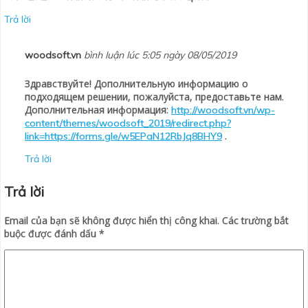
Trả lời
woodsoft.vn
bình luận lúc 5:05 ngày 08/05/2019
Здравствуйте! Дополнительную информацию о
подходящем решении, пожалуйста, предоставьте нам.
Дополнительная информация:
http://woodsoft.vn/wp-
content/themes/woodsoft_2019/redirect.php?
.
link=https://forms.gle/w5EPaN12RbJq8BHY9
Trả lời
Trả lời
Email của bạn sẽ không được hiển thị công khai.
Các trường bắt
buộc được đánh dấu
*