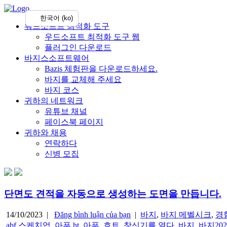
한국어 (ko)
워드소프트 최적화 도구
우드소프트 최적화 도구 웹
플러그인 다운로드
바지스소프트웨어
Bazis 체험판을 다운로드하세요.
바지를 교체해 주세요
바지 코스
귀하의 네트워크
유튜브 채널
페이스북 페이지
귀하와 채용
연락하다
신병 모집
단면도 견적을 자동으로 생성하는 도면을 만듭니다.
14/10/2023 |
Đăng bình luận của bạn
|
바지
,
바지 메벨시크
,
경
abf 스케치업
,
아푸 ht
,
아푸_흐트
,
창신기를 열다
,
바지
,
바지202