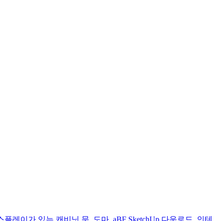
스플레이가 있는 캐비닛 문
,
도마
,
aBF SketchUp 다운로드
,
인테