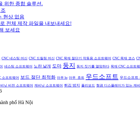
공 생산을 위한 종합 솔루션.
제조
 튀는 현상 없음
의 클릭으로 전체 제작 파일을 내보내세요!
용해 보세요
개
CNC 네스팅 머신
CNC 드릴링 머신
CNC 목재 절단기 작동용 소프트웨어
CNC 목재 코스
C
둥지
도마
노란 날개
어
네스팅 소프트웨어
둥지 짓기를 열망하다
목재 CNC 소프트
우드소프트
보드 절단 최적화
우드소프트 
C 소프트웨어
아푸 ht
아푸_흐트
튀김 방지
비닛 비전 소프트웨어
캐비닛 소프트웨어
폴리보드
형광 디스플레이가 있는 캐비
6
hành phố Hà Nội