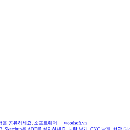
험을 공유하세요
,
소프트웨어
|
woodsoft.vn
3
,
Sketchup용 ABF를 설치하세요
,
노란 날개
,
CNC 날개
,
형광 디