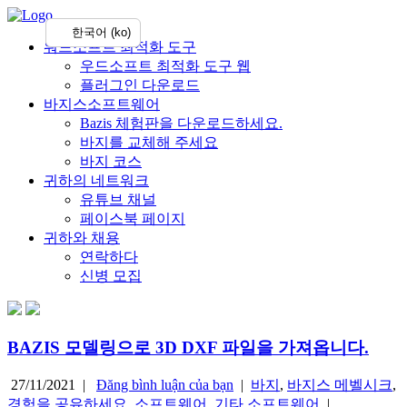
한국어 (ko)
워드소프트 최적화 도구
우드소프트 최적화 도구 웹
플러그인 다운로드
바지스소프트웨어
Bazis 체험판을 다운로드하세요.
바지를 교체해 주세요
바지 코스
귀하의 네트워크
유튜브 채널
페이스북 페이지
귀하와 채용
연락하다
신병 모집
BAZIS 모델링으로 3D DXF 파일을 가져옵니다.
27/11/2021 |
Đăng bình luận của bạn
|
바지
,
바지스 메벨시크
,
경험을 공유하세요
,
소프트웨어
,
기타 소프트웨어
|