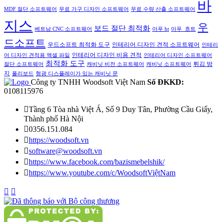
바
MDF 절단 소프트웨어
무료 가구 디자인 소프트웨어
무료 수량 산출 소프트웨어
지스
우
보드 절단 최적화
베트남 CNC 소프트웨어
아푸 ht
아푸_흐트
드소프트
인테리어 디자인 견적 소프트웨어
우드소프트 최적화 도구
인테리
인테리어 디자인 비용 견적
어 디자인 견적용 엑셀 파일
인테리어 디자인 소프트웨어
최적화 도구
튀김 방
절단 소프트웨어
캐비닛 비전 소프트웨어
캐비닛 소프트웨어
지
폴리보드
형광 디스플레이가 있는 캐비닛 문
Công ty TNHH Woodsoft Việt Nam
Số ĐKKD:
0108115976

Tầng 6 Tòa nhà Việt Á, Số 9 Duy Tân, Phường Cầu Giấy,
Thành phố Hà Nội

0356.151.084

https://woodsoft.vn

software@woodsoft.vn

https://www.facebook.com/bazismebelshik/

https://www.youtube.com/c/WoodsoftViệtNam

