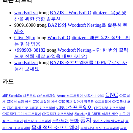
최근 피드백
woodsoft.vn
trong
BAZIS – Woodsoft Optimizers: 목공 생
산을 위한 종합 솔루션.
900918090
trong
BAZIS와 Woodsoft Nesting을 활용한 린
제조
Clive Njiru
trong
Woodsoft Optimizers: 빠른 목재 절단 – 튀
는 현상 없음
+998903438182
trong
Woodsoft Nesting – 단 한 번의 클릭
으로 전체 제작 파일을 내보내세요!
woodsoft.vn
trong
BAZIS 소프트웨어를 100% 무료로 사
용해 보세요
카드
CNC
aBF SketchUp 다운로드
abf 스케치업
Aspire 소프트웨어 사용자 가이드
CNC 날
개
CNC 네스팅 머신
CNC 드릴링 머신
CNC 목재 절단기 작동용 소프트웨어
CNC 목재 코
CNC 소프트웨어
스
CNC 목재 프로그래밍 소프트웨어
CNC 실행 소프트웨어
CNC 절단 도면 소프트웨어
CNC 절단 소프트웨어
Sketchup용 ABF를 설치하세요
가구 견
둥지
도마
노란 날개
적 소프트웨어
네스팅 소프트웨어
둥지 짓기를 열망하다
목
목재 절단 소프트웨어
재 CNC 소프트웨어
목재 패널 계산 소프트웨어
무료