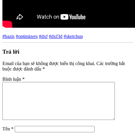
#bazis
#optimizers
#dxf
#dxf3d
#sketchup
Trả lời
Email của bạn sẽ không được hiển thị công khai.
Các trường bắt
buộc được đánh dấu
*
Bình luận
*
Tên
*