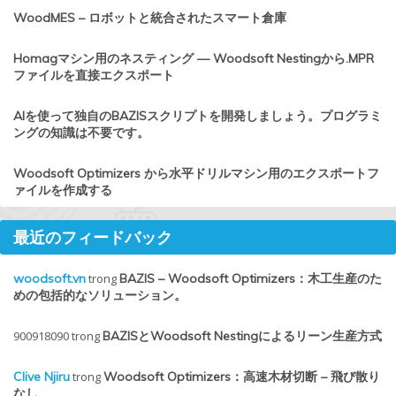
WoodMES – ロボットと統合されたスマート倉庫
Homagマシン用のネスティング — Woodsoft Nestingから.MPR
ファイルを直接エクスポート
AIを使って独自のBAZISスクリプトを開発しましょう。プログラミ
ングの知識は不要です。
Woodsoft Optimizers から水平ドリルマシン用のエクスポートフ
ァイルを作成する
最近のフィードバック
woodsoft.vn
trong
BAZIS – Woodsoft Optimizers：木工生産のた
めの包括的なソリューション。
900918090
trong
BAZISとWoodsoft Nestingによるリーン生産方式
Clive Njiru
trong
Woodsoft Optimizers：高速木材切断 – 飛び散り
なし