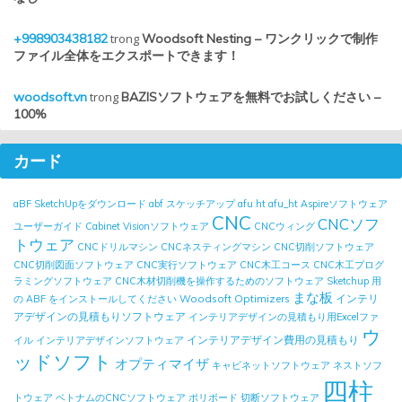
+998903438182
trong
Woodsoft Nesting – ワンクリックで制作
ファイル全体をエクスポートできます！
woodsoft.vn
trong
BAZISソフトウェアを無料でお試しください –
100%
カード
aBF SketchUpをダウンロード
abf スケッチアップ
afu ht
afu_ht
Aspireソフトウェア
CNC
CNCソフ
ユーザーガイド
Cabinet Visionソフトウェア
CNCウィング
トウェア
CNCドリルマシン
CNCネスティングマシン
CNC切削ソフトウェア
CNC切削図面ソフトウェア
CNC実行ソフトウェア
CNC木工コース
CNC木工プログ
ラミングソフトウェア
CNC木材切削機を操作するためのソフトウェア
Sketchup 用
まな板
Woodsoft Optimizers
インテリ
の ABF をインストールしてください
アデザインの見積もりソフトウェア
インテリアデザインの見積もり用Excelファ
ウ
インテリアデザイン費用の見積もり
イル
インテリアデザインソフトウェア
ッドソフト
オプティマイザ
キャビネットソフトウェア
ネストソフ
四柱
トウェア
ベトナムのCNCソフトウェア
ポリボード
切断ソフトウェア