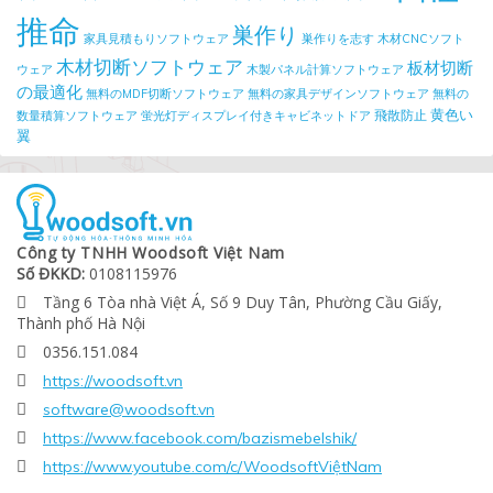
推命
巣作り
家具見積もりソフトウェア
巣作りを志す
木材CNCソフト
木材切断ソフトウェア
板材切断
ウェア
木製パネル計算ソフトウェア
の最適化
無料のMDF切断ソフトウェア
無料の家具デザインソフトウェア
無料の
黄色い
飛散防止
数量積算ソフトウェア
蛍光灯ディスプレイ付きキャビネットドア
翼
Công ty TNHH Woodsoft Việt Nam
Số ĐKKD:
0108115976
Tầng 6 Tòa nhà Việt Á, Số 9 Duy Tân, Phường Cầu Giấy,

Thành phố Hà Nội
0356.151.084

https://woodsoft.vn

software@woodsoft.vn

https://www.facebook.com/bazismebelshik/

https://www.youtube.com/c/WoodsoftViệtNam
