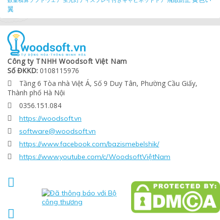
翼
Công ty TNHH Woodsoft Việt Nam
Số ĐKKD:
0108115976
Tầng 6 Tòa nhà Việt Á, Số 9 Duy Tân, Phường Cầu Giấy,

Thành phố Hà Nội
0356.151.084

https://woodsoft.vn

software@woodsoft.vn

https://www.facebook.com/bazismebelshik/

https://www.youtube.com/c/WoodsoftViệtNam


