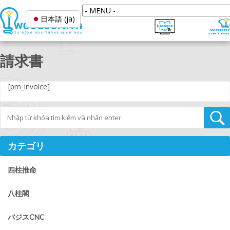
日本語 (ja)
請求書
[pm_invoice]
Tìm kiếm
カテゴリ
四柱推命
八柱閣
バジスCNC