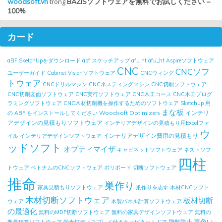
woodsoft.vn
trong
BAZISソフトウェアを無料でお試しください –
100%
カード
aBF SketchUpをダウンロード
abf スケッチアップ
afu ht
afu_ht
Aspireソフトウェア
CNC
CNCソフ
ユーザーガイド
Cabinet Visionソフトウェア
CNCウィング
トウェア
CNCドリルマシン
CNCネスティングマシン
CNC切削ソフトウェア
CNC切削図面ソフトウェア
CNC実行ソフトウェア
CNC木工コース
CNC木工プログ
ラミングソフトウェア
CNC木材切削機を操作するためのソフトウェア
Sketchup 用
まな板
Woodsoft Optimizers
インテリ
の ABF をインストールしてください
アデザインの見積もりソフトウェア
インテリアデザインの見積もり用Excelファ
ウ
インテリアデザイン費用の見積もり
イル
インテリアデザインソフトウェア
ッドソフト
オプティマイザ
キャビネットソフトウェア
ネストソフ
四柱
トウェア
ベトナムのCNCソフトウェア
ポリボード
切断ソフトウェア
推命
巣作り
家具見積もりソフトウェア
巣作りを志す
木材CNCソフト
木材切断ソフトウェア
板材切断
ウェア
木製パネル計算ソフトウェア
の最適化
無料のMDF切断ソフトウェア
無料の家具デザインソフトウェア
無料の
黄色い
飛散防止
数量積算ソフトウェア
蛍光灯ディスプレイ付きキャビネットドア