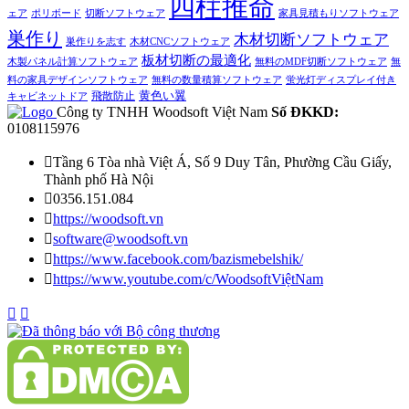
四柱推命
ェア
ポリボード
切断ソフトウェア
家具見積もりソフトウェア
巣作り
木材切断ソフトウェア
巣作りを志す
木材CNCソフトウェア
板材切断の最適化
木製パネル計算ソフトウェア
無料のMDF切断ソフトウェア
無
料の家具デザインソフトウェア
無料の数量積算ソフトウェア
蛍光灯ディスプレイ付き
黄色い翼
飛散防止
キャビネットドア
Công ty TNHH Woodsoft Việt Nam
Số ĐKKD:
0108115976

Tầng 6 Tòa nhà Việt Á, Số 9 Duy Tân, Phường Cầu Giấy,
Thành phố Hà Nội

0356.151.084

https://woodsoft.vn

software@woodsoft.vn

https://www.facebook.com/bazismebelshik/

https://www.youtube.com/c/WoodsoftViệtNam

