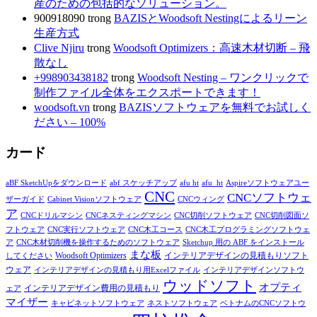
産のための包括的なソリューション。
900918090
trong
BAZISとWoodsoft Nestingによるリーン
生産方式
Clive Njiru
trong
Woodsoft Optimizers：高速木材切断 – 飛
散なし
+998903438182
trong
Woodsoft Nesting – ワンクリックで
制作ファイル全体をエクスポートできます！
woodsoft.vn
trong
BAZISソフトウェアを無料でお試しく
ださい – 100%
カード
aBF SketchUpをダウンロード
abf スケッチアップ
afu ht
afu_ht
Aspireソフトウェアユー
CNC
CNCソフトウェ
ザーガイド
Cabinet Visionソフトウェア
CNCウィング
ア
CNCドリルマシン
CNCネスティングマシン
CNC切削ソフトウェア
CNC切削図面ソ
フトウェア
CNC実行ソフトウェア
CNC木工コース
CNC木工プログラミングソフトウェ
ア
CNC木材切削機を操作するためのソフトウェア
Sketchup 用の ABF をインストール
まな板
インテリアデザインの見積もりソフト
Woodsoft Optimizers
してください
ウェア
インテリアデザインの見積もり用Excelファイル
インテリアデザインソフトウ
ウッドソフト
オプティ
インテリアデザイン費用の見積もり
ェア
マイザー
キャビネットソフトウェア
ネストソフトウェア
ベトナムのCNCソフトウ