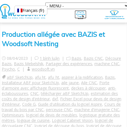
Français (fr)
Production allégée avec BAZIS et
Woodsoft Nesting
08/04/2023 |
1 bình luận
|
Bazis
,
Bazis CNC
,
Découre
Bazis
,
Bazis Mebelshik
,
Partager des expériences
,
machine CNC
,
Psycho
,
C
|
woodsoft.vn
aBF SketchUp
,
afu ht
,
afu_ht
,
aspirer à la nidification
,
Bazis
,
Installateur ABF pour SketchUp
,
aile jaune
,
Aile CNC
,
Porte
d'armoire avec affichage fluorescent
,
deckes à découper
,
anti-
éclaboussures
,
CNC
,
télécharger aBF SketchUp
,
estimation des
coûts de design d'intérieur
,
dxf
,
Fichier Excel pour devis de design
d'intérieur
,
Code G
,
Guide d'utilisation du logiciel Aspire
,
Cours de
travail du bois par CNC
,
perceuse CNC
,
machine d'imagerie CNC
,
Optimiseurs
,
logiciel de devis de meubles
,
logistique gratuite des
mètres
,
logique de cuisine
,
Logiciel Cabinet Vision
,
logiciel de
découplage CNC
,
logiciel de découpe du bois
,
logiciel de découpe