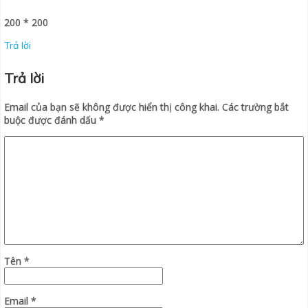
200 * 200
Trả lời
Trả lời
Email của bạn sẽ không được hiển thị công khai.
Các trường bắt
buộc được đánh dấu
*
Tên
*
Email
*