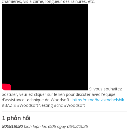
charnières, vis à came, longueur des rainures, etc.
Si vous souhaitez
postuler, veuillez cliquer sur le lien pour discuter avec l'équipe
d'assistance technique de Woodsoft :
http://m.me/bazismebelshik
.
#BAZIS #WoodsoftNesting #cnc #Woodsoft
1 phản hồi
900918090
bình luận lúc 6:06 ngày 06/02/2026