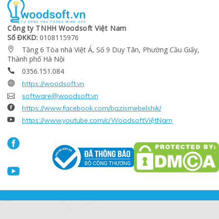
Công ty TNHH Woodsoft Việt Nam
Số ĐKKD:
0108115976
Tầng 6 Tòa nhà Việt Á, Số 9 Duy Tân, Phường Cầu Giấy,

Thành phố Hà Nội
0356.151.084


https://woodsoft.vn

software@woodsoft.vn

https://www.facebook.com/bazismebelshik/

https://www.youtube.com/c/WoodsoftViệtNam

