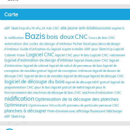
Carte
aile jaune
anti-éclaboussures
aBF SketchUp
afu ht
afu_ht
Aile CNC
aspirer à
Bazis
bois doux
CNC
la nidification
Cours de bois CNC
estimation des coûts de design d'intérieur
Fichier Excel pour devis de design
d'intérieur
Guide d'utilisation du logiciel Aspire
Installer ABF pour SketchUp
Logiciel
Logiciel CNC
Cabinet Vision
logiciel CNC pour le bois
Logiciel CNC vietnamien
logiciel d'estimation de design d'intérieur
logiciel d'exécution CNC
logiciel
d'imbrication
logiciel de cabinet
logiciel de calcul de panneaux de bois
logiciel de
conception de meubles gratuit
logiciel de conception intérieure
logiciel de dessin de
découpe CNC
logiciel de devis de meubles
logiciel de découpe
logiciel de découpe CNC
logiciel de découpe du bois
logiciel de découpe MDF gratuit
logiciel de
programmation CNC pour le bois
logiciel gratuit de métré
logiciel pour le
fonctionnement des machines de découpe de bois CNC
machine d'imbrication CNC
nidification
Optimisation de la découpe des planches
Optimiseurs
Optimiseurs Woodsoft
panneau de particules
perceuse CNC
planches à découper
Porte d'armoire avec affichage fluorescent
télécharger
aBF SketchUp