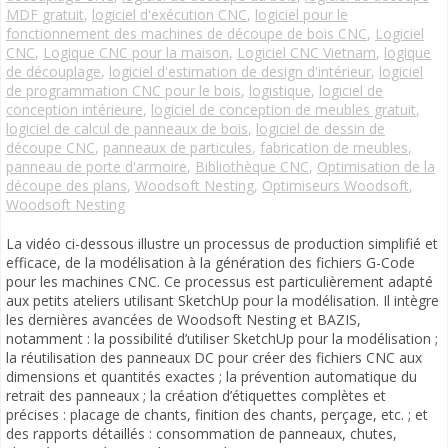
MDF gratuit
,
logiciel d'exécution CNC
,
logiciel pour le
fonctionnement des machines de découpe de bois CNC
,
Logiciel
CNC
,
Logique CNC pour la maison
,
Logiciel CNC Vietnam
,
logique
de découplage
,
logiciel d'estimation de design d'intérieur
,
logiciel
de programmation CNC pour le bois
,
logistique
,
logiciel de
conception intérieure
,
logiciel de conception de meubles gratuit
,
logiciel de calcul de panneaux de bois
,
logiciel de dessin de
découpe CNC
,
panneaux de particules
,
fabrication de meubles
,
panneau de porte d'armoire
,
Bibliothèque CNC
,
Optimisation de la
découpe des plans
,
Woodsoft Nesting
,
Optimiseurs Woodsoft
,
Woodsoft Nesting
La vidéo ci-dessous illustre un processus de production simplifié et
efficace, de la modélisation à la génération des fichiers G-Code
pour les machines CNC. Ce processus est particulièrement adapté
aux petits ateliers utilisant SketchUp pour la modélisation. Il intègre
les dernières avancées de Woodsoft Nesting et BAZIS,
notamment : la possibilité d’utiliser SketchUp pour la modélisation ;
la réutilisation des panneaux DC pour créer des fichiers CNC aux
dimensions et quantités exactes ; la prévention automatique du
retrait des panneaux ; la création d’étiquettes complètes et
précises : placage de chants, finition des chants, perçage, etc. ; et
des rapports détaillés : consommation de panneaux, chutes,