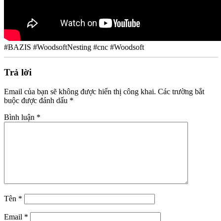
#BAZIS #WoodsoftNesting #cnc #Woodsoft
Trả lời
Email của bạn sẽ không được hiển thị công khai.
Các trường bắt
buộc được đánh dấu
*
Bình luận
*
Tên
*
Email
*