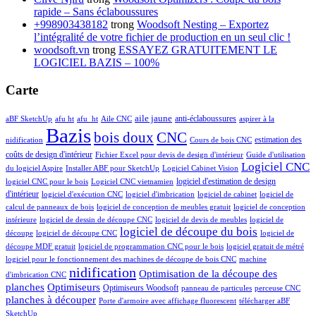
rapide – Sans éclaboussures
+998903438182
trong
Woodsoft Nesting – Exportez
l’intégralité de votre fichier de production en un seul clic !
woodsoft.vn
trong
ESSAYEZ GRATUITEMENT LE
LOGICIEL BAZIS – 100%
Carte
aile jaune
anti-éclaboussures
aBF SketchUp
afu ht
afu_ht
Aile CNC
aspirer à la
Bazis
bois doux
CNC
estimation des
nidification
Cours de bois CNC
coûts de design d'intérieur
Fichier Excel pour devis de design d'intérieur
Guide d'utilisation
Logiciel CNC
du logiciel Aspire
Installer ABF pour SketchUp
Logiciel Cabinet Vision
logiciel d'estimation de design
logiciel CNC pour le bois
Logiciel CNC vietnamien
d'intérieur
logiciel d'exécution CNC
logiciel d'imbrication
logiciel de cabinet
logiciel de
calcul de panneaux de bois
logiciel de conception de meubles gratuit
logiciel de conception
intérieure
logiciel de dessin de découpe CNC
logiciel de devis de meubles
logiciel de
logiciel de découpe du bois
découpe
logiciel de découpe CNC
logiciel de
découpe MDF gratuit
logiciel de programmation CNC pour le bois
logiciel gratuit de métré
logiciel pour le fonctionnement des machines de découpe de bois CNC
machine
nidification
Optimisation de la découpe des
d'imbrication CNC
planches
Optimiseurs
Optimiseurs Woodsoft
panneau de particules
perceuse CNC
planches à découper
Porte d'armoire avec affichage fluorescent
télécharger aBF
SketchUp