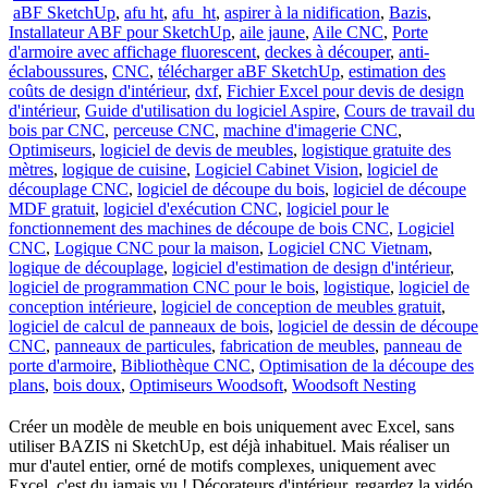
aBF SketchUp
,
afu ht
,
afu_ht
,
aspirer à la nidification
,
Bazis
,
Installateur ABF pour SketchUp
,
aile jaune
,
Aile CNC
,
Porte
d'armoire avec affichage fluorescent
,
deckes à découper
,
anti-
éclaboussures
,
CNC
,
télécharger aBF SketchUp
,
estimation des
coûts de design d'intérieur
,
dxf
,
Fichier Excel pour devis de design
d'intérieur
,
Guide d'utilisation du logiciel Aspire
,
Cours de travail du
bois par CNC
,
perceuse CNC
,
machine d'imagerie CNC
,
Optimiseurs
,
logiciel de devis de meubles
,
logistique gratuite des
mètres
,
logique de cuisine
,
Logiciel Cabinet Vision
,
logiciel de
découplage CNC
,
logiciel de découpe du bois
,
logiciel de découpe
MDF gratuit
,
logiciel d'exécution CNC
,
logiciel pour le
fonctionnement des machines de découpe de bois CNC
,
Logiciel
CNC
,
Logique CNC pour la maison
,
Logiciel CNC Vietnam
,
logique de découplage
,
logiciel d'estimation de design d'intérieur
,
logiciel de programmation CNC pour le bois
,
logistique
,
logiciel de
conception intérieure
,
logiciel de conception de meubles gratuit
,
logiciel de calcul de panneaux de bois
,
logiciel de dessin de découpe
CNC
,
panneaux de particules
,
fabrication de meubles
,
panneau de
porte d'armoire
,
Bibliothèque CNC
,
Optimisation de la découpe des
plans
,
bois doux
,
Optimiseurs Woodsoft
,
Woodsoft Nesting
Créer un modèle de meuble en bois uniquement avec Excel, sans
utiliser BAZIS ni SketchUp, est déjà inhabituel. Mais réaliser un
mur d'autel entier, orné de motifs complexes, uniquement avec
Excel, c'est du jamais vu ! Décorateurs d'intérieur, regardez la vidéo