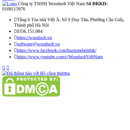
Công ty TNHH Woodsoft Việt Nam
Số ĐKKD:
0108115976

Tầng 6 Tòa nhà Việt Á, Số 9 Duy Tân, Phường Cầu Giấy,
Thành phố Hà Nội

0356.151.084

https://woodsoft.vn

software@woodsoft.vn

https://www.facebook.com/bazismebelshik/

https://www.youtube.com/c/WoodsoftViệtNam

