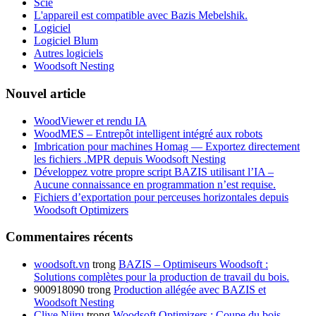
Scie
L'appareil est compatible avec Bazis Mebelshik.
Logiciel
Logiciel Blum
Autres logiciels
Woodsoft Nesting
Nouvel article
WoodViewer et rendu IA
WoodMES – Entrepôt intelligent intégré aux robots
Imbrication pour machines Homag — Exportez directement
les fichiers .MPR depuis Woodsoft Nesting
Développez votre propre script BAZIS utilisant l’IA –
Aucune connaissance en programmation n’est requise.
Fichiers d’exportation pour perceuses horizontales depuis
Woodsoft Optimizers
Commentaires récents
woodsoft.vn
trong
BAZIS – Optimiseurs Woodsoft :
Solutions complètes pour la production de travail du bois.
900918090
trong
Production allégée avec BAZIS et
Woodsoft Nesting
Clive Njiru
trong
Woodsoft Optimizers : Coupe du bois