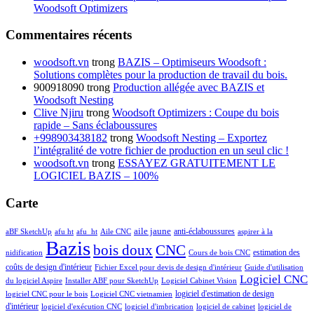
Woodsoft Optimizers
Commentaires récents
woodsoft.vn
trong
BAZIS – Optimiseurs Woodsoft :
Solutions complètes pour la production de travail du bois.
900918090
trong
Production allégée avec BAZIS et
Woodsoft Nesting
Clive Njiru
trong
Woodsoft Optimizers : Coupe du bois
rapide – Sans éclaboussures
+998903438182
trong
Woodsoft Nesting – Exportez
l’intégralité de votre fichier de production en un seul clic !
woodsoft.vn
trong
ESSAYEZ GRATUITEMENT LE
LOGICIEL BAZIS – 100%
Carte
aile jaune
anti-éclaboussures
aBF SketchUp
afu ht
afu_ht
Aile CNC
aspirer à la
Bazis
bois doux
CNC
estimation des
nidification
Cours de bois CNC
coûts de design d'intérieur
Fichier Excel pour devis de design d'intérieur
Guide d'utilisation
Logiciel CNC
du logiciel Aspire
Installer ABF pour SketchUp
Logiciel Cabinet Vision
logiciel d'estimation de design
logiciel CNC pour le bois
Logiciel CNC vietnamien
d'intérieur
logiciel d'exécution CNC
logiciel d'imbrication
logiciel de cabinet
logiciel de