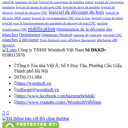
calcul de panneaux de bois
logiciel de conception de meubles gratuit
logiciel de conception
intérieure
logiciel de dessin de découpe CNC
logiciel de devis de meubles
logiciel de
logiciel de découpe du bois
découpe
logiciel de découpe CNC
logiciel de
découpe MDF gratuit
logiciel de programmation CNC pour le bois
logiciel gratuit de métré
logiciel pour le fonctionnement des machines de découpe de bois CNC
machine
nidification
Optimisation de la découpe des
d'imbrication CNC
planches
Optimiseurs
Optimiseurs Woodsoft
panneau de particules
perceuse CNC
planches à découper
Porte d'armoire avec affichage fluorescent
télécharger aBF
SketchUp
Công ty TNHH Woodsoft Việt Nam
Số ĐKKD:
0108115976

Tầng 6 Tòa nhà Việt Á, Số 9 Duy Tân, Phường Cầu Giấy,
Thành phố Hà Nội

0356.151.084

https://woodsoft.vn

software@woodsoft.vn

https://www.facebook.com/bazismebelshik/

https://www.youtube.com/c/WoodsoftViệtNam

