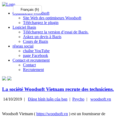
Français (fr)
Optimiseurs Woodsoft
Site Web des optimiseurs Woodsoft
Téléchargez le plugin
Logiciel Basis
Téléchargez la version d’essai de Bazis.
Askez un devis à Bazis
Cours de Bazis
réseau social
chaîne YouTube
page Facebook
Contact et recrutement
Contact
Recrutement
La société Woodsoft Vietnam recrute des techniciens.
14/10/2019 |
Đăng bình luận của bạn
|
Psycho
|
woodsoft.vn
Woodsoft Vietnam (
https://woodsoft.vn
) est un fournisseur de