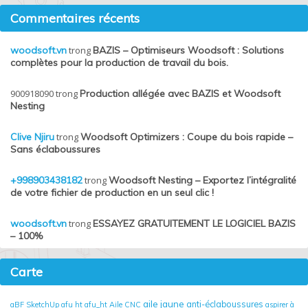
Commentaires récents
woodsoft.vn
trong
BAZIS – Optimiseurs Woodsoft : Solutions
complètes pour la production de travail du bois.
900918090
trong
Production allégée avec BAZIS et Woodsoft
Nesting
Clive Njiru
trong
Woodsoft Optimizers : Coupe du bois rapide –
Sans éclaboussures
+998903438182
trong
Woodsoft Nesting – Exportez l’intégralité
de votre fichier de production en un seul clic !
woodsoft.vn
trong
ESSAYEZ GRATUITEMENT LE LOGICIEL BAZIS
– 100%
Carte
aile jaune
anti-éclaboussures
aBF SketchUp
afu ht
afu_ht
Aile CNC
aspirer à