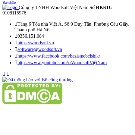
SketchUp
Công ty TNHH Woodsoft Việt Nam
Số ĐKKD:
0108115976

Tầng 6 Tòa nhà Việt Á, Số 9 Duy Tân, Phường Cầu Giấy,
Thành phố Hà Nội

0356.151.084

https://woodsoft.vn

software@woodsoft.vn

https://www.facebook.com/bazismebelshik/

https://www.youtube.com/c/WoodsoftViệtNam

