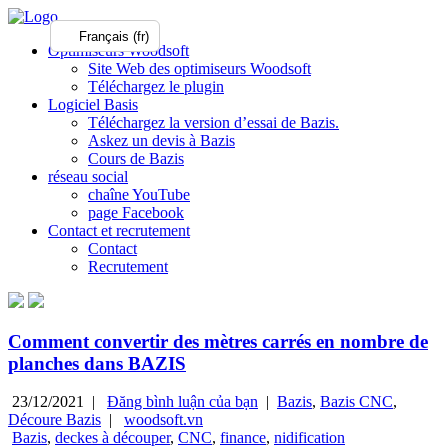
Français (fr)
Optimiseurs Woodsoft
Site Web des optimiseurs Woodsoft
Téléchargez le plugin
Logiciel Basis
Téléchargez la version d’essai de Bazis.
Askez un devis à Bazis
Cours de Bazis
réseau social
chaîne YouTube
page Facebook
Contact et recrutement
Contact
Recrutement
Comment convertir des mètres carrés en nombre de
planches dans BAZIS
23/12/2021 |
Đăng bình luận của bạn
|
Bazis
,
Bazis CNC
,
Découre Bazis
|
woodsoft.vn
Bazis
,
deckes à découper
,
CNC
,
finance
,
nidification