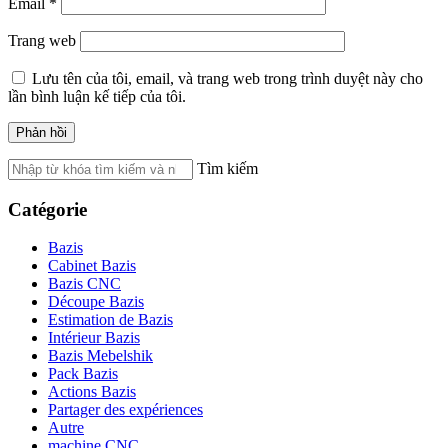
Email
*
Trang web
Lưu tên của tôi, email, và trang web trong trình duyệt này cho
lần bình luận kế tiếp của tôi.
Tìm kiếm
Catégorie
Bazis
Cabinet Bazis
Bazis CNC
Découpe Bazis
Estimation de Bazis
Intérieur Bazis
Bazis Mebelshik
Pack Bazis
Actions Bazis
Partager des expériences
Autre
machine CNC