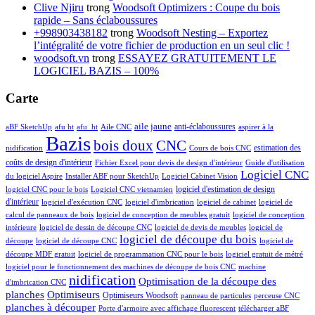
Clive Njiru
trong
Woodsoft Optimizers : Coupe du bois
rapide – Sans éclaboussures
+998903438182
trong
Woodsoft Nesting – Exportez
l’intégralité de votre fichier de production en un seul clic !
woodsoft.vn
trong
ESSAYEZ GRATUITEMENT LE
LOGICIEL BAZIS – 100%
Carte
aile jaune
anti-éclaboussures
aBF SketchUp
afu ht
afu_ht
Aile CNC
aspirer à la
Bazis
bois doux
CNC
estimation des
nidification
Cours de bois CNC
coûts de design d'intérieur
Fichier Excel pour devis de design d'intérieur
Guide d'utilisation
Logiciel CNC
du logiciel Aspire
Installer ABF pour SketchUp
Logiciel Cabinet Vision
logiciel d'estimation de design
logiciel CNC pour le bois
Logiciel CNC vietnamien
d'intérieur
logiciel d'exécution CNC
logiciel d'imbrication
logiciel de cabinet
logiciel de
calcul de panneaux de bois
logiciel de conception de meubles gratuit
logiciel de conception
intérieure
logiciel de dessin de découpe CNC
logiciel de devis de meubles
logiciel de
logiciel de découpe du bois
découpe
logiciel de découpe CNC
logiciel de
découpe MDF gratuit
logiciel de programmation CNC pour le bois
logiciel gratuit de métré
logiciel pour le fonctionnement des machines de découpe de bois CNC
machine
nidification
Optimisation de la découpe des
d'imbrication CNC
planches
Optimiseurs
Optimiseurs Woodsoft
panneau de particules
perceuse CNC
planches à découper
Porte d'armoire avec affichage fluorescent
télécharger aBF