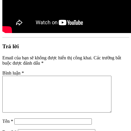
Trả lời
Email của bạn sẽ không được hiển thị công khai.
Các trường bắt
buộc được đánh dấu
*
Bình luận
*
Tên
*