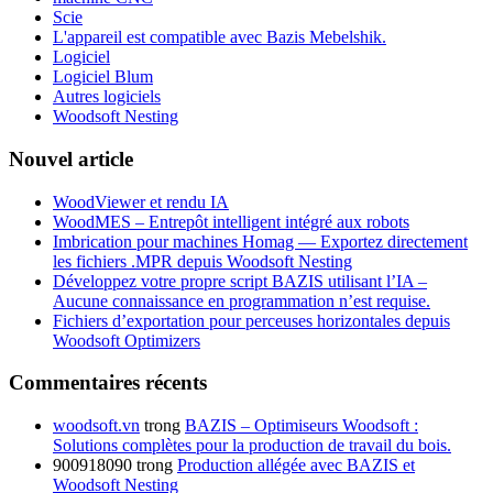
Scie
L'appareil est compatible avec Bazis Mebelshik.
Logiciel
Logiciel Blum
Autres logiciels
Woodsoft Nesting
Nouvel article
WoodViewer et rendu IA
WoodMES – Entrepôt intelligent intégré aux robots
Imbrication pour machines Homag — Exportez directement
les fichiers .MPR depuis Woodsoft Nesting
Développez votre propre script BAZIS utilisant l’IA –
Aucune connaissance en programmation n’est requise.
Fichiers d’exportation pour perceuses horizontales depuis
Woodsoft Optimizers
Commentaires récents
woodsoft.vn
trong
BAZIS – Optimiseurs Woodsoft :
Solutions complètes pour la production de travail du bois.
900918090
trong
Production allégée avec BAZIS et
Woodsoft Nesting