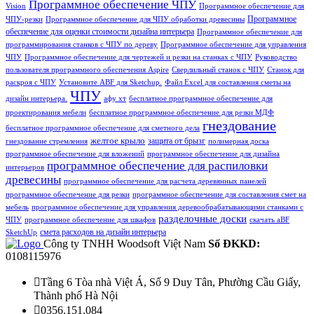
Программное обеспечение ЧПУ
Vision
Программное обеспечение для
Программное
ЧПУ-резки
Программное обеспечение для ЧПУ обработки древесины
обеспечение для оценки стоимости дизайна интерьера
Программное обеспечение для
программирования станков с ЧПУ по дереву
Программное обеспечение для управления
ЧПУ
Программное обеспечение для чертежей и резки на станках с ЧПУ
Руководство
пользователя программного обеспечения Aspire
Сверлильный станок с ЧПУ
Станок для
раскроя с ЧПУ
Установите ABF для Sketchup.
Файл Excel для составления сметы на
ЧПУ
дизайн интерьера.
афу хт
бесплатное программное обеспечение для
проектирования мебели
бесплатное программное обеспечение для резки МДФ
гнездование
бесплатное программное обеспечение для сметного дела
желтое крыло
защита от брызг
гнездование стремления
полимерная доска
программное обеспечение для вложений
программное обеспечение для дизайна
программное обеспечение для распиловки
интерьеров
древесины
программное обеспечение для расчета деревянных панелей
программное обеспечение для резки
программное обеспечение для составления смет на
мебель
программное обеспечение для управления деревообрабатывающими станками с
разделочные доски
ЧПУ
программное обеспечение для шкафов
скачать aBF
смета расходов на дизайн интерьера
SketchUp
Công ty TNHH Woodsoft Việt Nam
Số ĐKKD:
0108115976

Tầng 6 Tòa nhà Việt Á, Số 9 Duy Tân, Phường Cầu Giấy,
Thành phố Hà Nội

0356.151.084