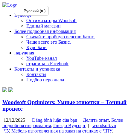
Русский (ru)
Вудсофт
Оптимизаторы Woodsoft
Единый магазин
Более подробная информация
Скачайте пробную версию Базис.
Чаще всего это Базис.
Курс Бази
наружная
YouTube-канал
страница в Facebook
Контакты и установка
Контакты
Подбор персонала
Woodsoft Optimizers: Умные этикетки – Точный
процесс
12/12/2025 |
Đăng bình luận của bạn
|
Делить опыт
,
Более
подробная информация
,
Гнездо Вудсофт
|
woodsoft.vn
ЧУ
,
Мебель изготовленная на заказ на станках с ЧПУ
,