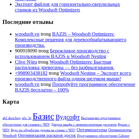
Экспорт файлов для горизонтально-сверлильных
станков из Woodsoft Optimizers
Последние отзывы
woodsoft.vn
trong
BAZIS – Woodsoft Optimizers:
Комплексные решения для деревообрабатывающего
производства.
900918090
trong
Бережливое производство с
использованием BAZIS и Woodsoft Nesting
Clive Njiru
trong
Woodsoft Optimizers: Быстрая
распиловка древесины — без разбрызгивания.
+998903438182
trong
Woodsoft Nesting – Экспорт всего
производственного файла одним щелчком мыши!
woodsoft.vn
trong
Попробуйте программное обеспечение
BAZIS бесплатно – 100%
Карта
Базис
Вудсофт
abf sketchup
afu_ht
Вьетнамское программное
обеспечение для станков с ЧПУ
Дверца шкафа с люминесцентным дисплеем
Крыло с
Оптимизаторы
Оптимизаторы
ЧПУ
Курс по обработке дерева на станке с ЧПУ
Оптимизация раскроя досок
Woodsoft
Программное обеспечение Cabinet