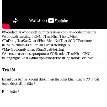
#Woodsoft #WoodsoftOptimizers #Раскрой #woodsoftnesting
#woodsoft_nesting #CNC #TemNhanThongMinh
#TuDongHoaSanXuat #PhanMemNoiThat #CNCFurniture
#CNCVietnam #ToiUuSanXuat #NestingCNC
#MayGoCongNghiep #SanXuatNoiThat
#Автоматизациямаркировки #QRcode #TemNhanCNC
#CongNgheGo #Умноепроизводство #СделаноВьетнаме
Trả lời
Email của bạn sẽ không được hiển thị công khai.
Các trường bắt
buộc được đánh dấu
*
Bình luận
*