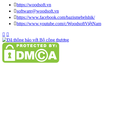

https://woodsoft.vn

software@woodsoft.vn

https://www.facebook.com/bazismebelshik/

https://www.youtube.com/c/WoodsoftViệtNam

