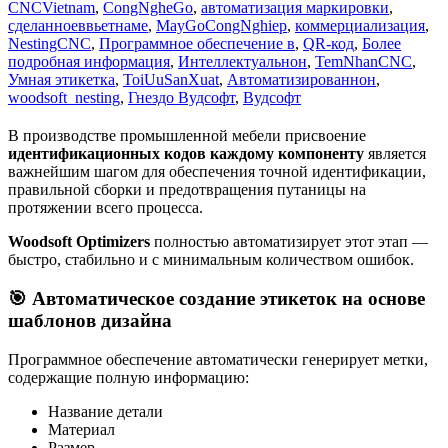
CNCVietnam
,
CongNgheGo
,
автоматизация маркировки
,
сделанноеввьетнаме
,
MayGoCongNghiep
,
коммерциализация
,
NestingCNC
,
Программное обеспечение в
,
QR-код
,
Более
подробная информация
,
Интеллектуальнон
,
TemNhanCNC
,
Умная этикетка
,
ToiUuSanXuat
,
Автоматизированнон
,
woodsoft_nesting
,
Гнездо Вудсофт
,
Вудсофт
В производстве промышленной мебели присвоение
идентификационных кодов каждому компоненту
является
важнейшим шагом для обеспечения точной идентификации,
правильной сборки и предотвращения путаницы на
протяжении всего процесса.
Woodsoft Optimizers
полностью автоматизирует этот этап —
быстро, стабильно и с минимальным количеством ошибок.
🎯 Автоматическое создание этикеток на основе
шаблонов дизайна
Программное обеспечение автоматически генерирует метки,
содержащие полную информацию:
Название детали
Материал
Размер