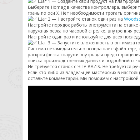
Шаг 1 — Создайте свой продукт на платформе 
Выберите Homag в качестве контроллера, выберите
грань по оси X. Нет необходимости трогать ориги
Шаг 2 — Настройте станок один раз на
Woodso
Настройте порядок работы инструмента на станке 
наружная резка по часовой стрелке, внутренняя ре
Настройте один раз и используйте для всех послед
Шаг 3 — Запустите вложенность в оптимизато
Система незамедлительно возвращает: файл .mpr,
раскроя (резка снаружи внутрь для предотвращени
поиска производственных данных и подробный отче
Не требуется станок с ЧПУ BAZIS. Не требуется ру
Если кто-либо из владельцев мастерских в настоя
оставьте комментарий. Мы поможем с настройкой с