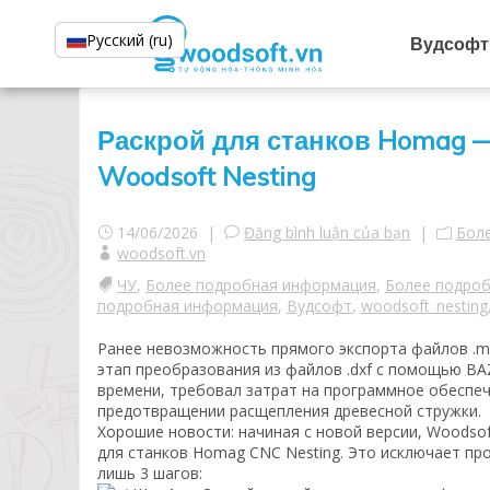
Русский (ru)
Вудсофт
Раскрой для станков Homag 
Woodsoft Nesting
14/06/2026 |
Đăng bình luận của bạn
|
Бол
woodsoft.vn
ЧУ
,
Более подробная информация
,
Более подро
подробная информация
,
Вудсофт
,
woodsoft_nesting
Ранее невозможность прямого экспорта файлов .m
этап преобразования из файлов .dxf с помощью BA
времени, требовал затрат на программное обеспе
предотвращении расщепления древесной стружки.
Хорошие новости: начиная с новой версии, Woods
для станков Homag CNC Nesting. Это исключает пр
лишь 3 шагов: