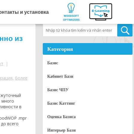
онтакты и установка
Tìm kiếm
нно из
Категория
Базис
фт
|
Кабинет Бази
изация
,
Более
Базис ЧПУ
межуточный
л много
Базис Каттинг
тивности в
Оценка Базиса
WoodWOP .mpr
 до всего
Интерьер Бази