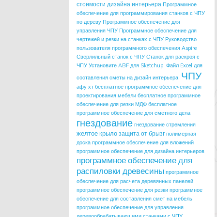
стоимости дизайна интерьера
Программное
обеспечение для программирования станков с ЧПУ
по дереву
Программное обеспечение для
управления ЧПУ
Программное обеспечение для
чертежей и резки на станках с ЧПУ
Руководство
пользователя программного обеспечения Aspire
Сверлильный станок с ЧПУ
Станок для раскроя с
ЧПУ
Установите ABF для Sketchup.
Файл Excel для
ЧПУ
составления сметы на дизайн интерьера.
афу хт
бесплатное программное обеспечение для
проектирования мебели
бесплатное программное
обеспечение для резки МДФ
бесплатное
программное обеспечение для сметного дела
гнездование
гнездование стремления
желтое крыло
защита от брызг
полимерная
доска
программное обеспечение для вложений
программное обеспечение для дизайна интерьеров
программное обеспечение для
распиловки древесины
программное
обеспечение для расчета деревянных панелей
программное обеспечение для резки
программное
обеспечение для составления смет на мебель
программное обеспечение для управления
деревообрабатывающими станками с ЧПУ