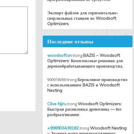
Экспорт файлов для горизонтально-
сверлильных станков из Woodsoft
Optimizers
Последние отзывы
woodsoft.vn
trong
BAZIS – Woodsoft
Optimizers: Комплексные решения для
деревообрабатывающего производства.
900918090
trong
Бережливое производство
с использованием BAZIS и Woodsoft
Nesting
Clive Njiru
trong
Woodsoft Optimizers:
Быстрая распиловка древесины — без
разбрызгивания.
+998903438182
trong
Woodsoft Nesting
– Экспорт всего производственного