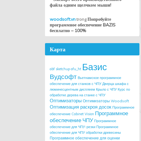
файла одним щелчком мыши!
woodsoft.vn
trong
Попробуйте
программное обеспечение BAZIS
бесплатно – 100%
Карта
Базис
abf sketchup
afu_ht
Вудсофт
Вьетнамское программное
обеспечение для станков с ЧПУ
Дверца шкафа с
люминесцентным дисплеем
Крыло с ЧПУ
Курс по
обработке дерева на станке с ЧПУ
Оптимизаторы
Оптимизаторы Woodsoft
Оптимизация раскроя досок
Программное
Программное
обеспечение Cabinet Vision
обеспечение ЧПУ
Программное
обеспечение для ЧПУ-резки
Программное
обеспечение для ЧПУ обработки древесины
Программное обеспечение для оценки