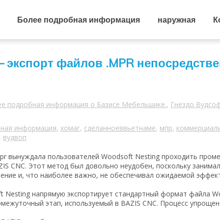
Более подробная информация
наружная
К
— экспорт файлов .MPR непосредстве
ее подробная информация о Базисе Мебельшике.
,
Гнездо Вудсо
бная информация
,
хомаг
,
сделанноеввьетнаме
,
мпр
,
коммерциал
,
вудвоп
pr вынуждала пользователей Woodsoft Nesting проходить про
ZIS CNC. Этот метод был довольно неудобен, поскольку занима
чение и, что наиболее важно, не обеспечивал ожидаемой эффек
oft Nesting напрямую экспортирует стандартный формат файла 
омежуточный этап, используемый в BAZIS CNC. Процесс упрощен