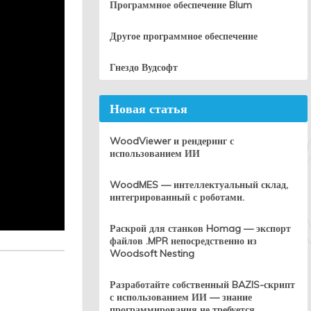
Программное обеспечение Blum
Другое программное обеспечение
Гнездо Вудсофт
Новая статья
WoodViewer и рендеринг с
использованием ИИ
WoodMES — интеллектуальный склад,
интегрированный с роботами.
Раскрой для станков Homag — экспорт
файлов .MPR непосредственно из
Woodsoft Nesting
Разработайте собственный BAZIS-скрипт
с использованием ИИ — знание
программирования не требуется.