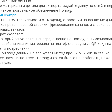
BAZIS как обычно.
 материалы и детали для экспорта, задайте длину по оси X и п
нальное программное обеспечение Homag.
ft.vn/mpr
(T10–T95 в зависимости от модели), скорость и направление дв
зка против часовой стрелки, фрезерование канавок и сверление 
ующих заказов.
рах Woodsoft.
 который запускается непосредственно на Homag, оптимизирова
я разбрызгивания материала на плате), сканируемые QR-коды на
т о потреблении.
чной ввод данных. Не требуется метод проб и ошибок на станке.
щее время использует Homag и хотел бы его попробовать, пожал
 нуля.