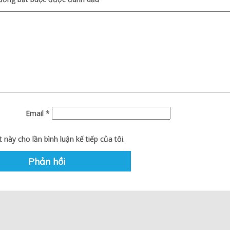
Email
*
 này cho lần bình luận kế tiếp của tôi.