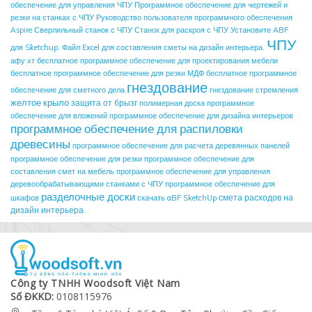
обеспечение для управления ЧПУ
Программное обеспечение для чертежей и
резки на станках с ЧПУ
Руководство пользователя программного обеспечения
Aspire
Сверлильный станок с ЧПУ
Станок для раскроя с ЧПУ
Установите ABF
ЧПУ
для Sketchup.
Файл Excel для составления сметы на дизайн интерьера.
афу хт
бесплатное программное обеспечение для проектирования мебели
бесплатное программное обеспечение для резки МДФ
бесплатное программное
гнездование
обеспечение для сметного дела
гнездование стремления
желтое крыло
защита от брызг
полимерная доска
программное
обеспечение для вложений
программное обеспечение для дизайна интерьеров
программное обеспечение для распиловки
древесины
программное обеспечение для расчета деревянных панелей
программное обеспечение для резки
программное обеспечение для
составления смет на мебель
программное обеспечение для управления
деревообрабатывающими станками с ЧПУ
программное обеспечение для
разделочные доски
смета расходов на
шкафов
скачать aBF SketchUp
дизайн интерьера
Công ty TNHH Woodsoft Việt Nam
Số ĐKKD:
0108115976