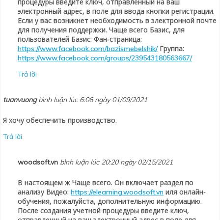
процедуры введите ключ, отправленный на ваш
электронный адрес, в поле для ввода кнопки регистрации.
Если у вас возникнет необходимость в электронной почте
для получения поддержки. Чаще всего Базис, для
пользователей Базис: Фан-страница:
Группа:
https://www.facebook.com/bazismebelshik/
https://www.facebook.com/groups/239543180563667/
Trả lời
tuanvuong
bình luận lúc 6:06 ngày 01/09/2021
Я хочу обеспечить производство.
Trả lời
woodsoft.vn
bình luận lúc 20:20 ngày 02/15/2021
В настоящем ж Чаще всего. Он включает раздел по
анализу Видео:
иля онлайн-
https://elearning.woodsoft.vn
обучения, пожалуйста, дополнительную информацию.
После создания учетной процедуры введите ключ,
отправленный на ваш электронный адрес в поле для