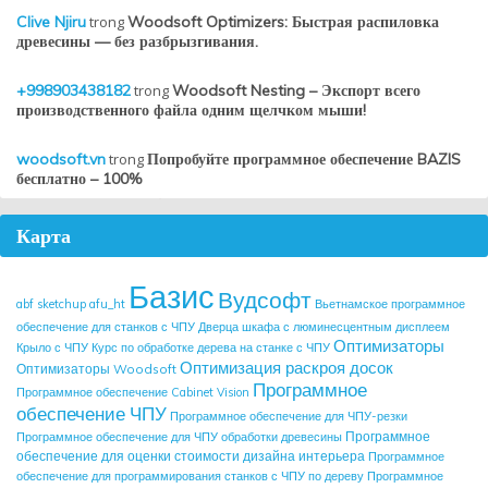
Clive Njiru
trong
Woodsoft Optimizers: Быстрая распиловка
древесины — без разбрызгивания.
+998903438182
trong
Woodsoft Nesting – Экспорт всего
производственного файла одним щелчком мыши!
woodsoft.vn
trong
Попробуйте программное обеспечение BAZIS
бесплатно – 100%
Карта
Базис
Вудсофт
abf sketchup
afu_ht
Вьетнамское программное
обеспечение для станков с ЧПУ
Дверца шкафа с люминесцентным дисплеем
Оптимизаторы
Крыло с ЧПУ
Курс по обработке дерева на станке с ЧПУ
Оптимизация раскроя досок
Оптимизаторы Woodsoft
Программное
Программное обеспечение Cabinet Vision
обеспечение ЧПУ
Программное обеспечение для ЧПУ-резки
Программное
Программное обеспечение для ЧПУ обработки древесины
обеспечение для оценки стоимости дизайна интерьера
Программное
обеспечение для программирования станков с ЧПУ по дереву
Программное