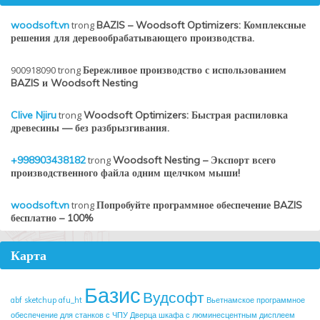
woodsoft.vn
trong
BAZIS – Woodsoft Optimizers: Комплексные
решения для деревообрабатывающего производства.
900918090
trong
Бережливое производство с использованием
BAZIS и Woodsoft Nesting
Clive Njiru
trong
Woodsoft Optimizers: Быстрая распиловка
древесины — без разбрызгивания.
+998903438182
trong
Woodsoft Nesting – Экспорт всего
производственного файла одним щелчком мыши!
woodsoft.vn
trong
Попробуйте программное обеспечение BAZIS
бесплатно – 100%
Карта
Базис
Вудсофт
abf sketchup
afu_ht
Вьетнамское программное
обеспечение для станков с ЧПУ
Дверца шкафа с люминесцентным дисплеем