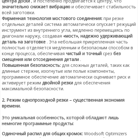
центра доски
, и постепенно продвигается к центру, что
значительно снижает вибрацию
и обеспечивает стабильность
всей заготовки.
Фирменная технология мостового соединения:
при резке
отдельных деталей система автоматически опускает режущий
инструмент из внутреннего угла, медленно перемещаясь по
диагонали наружу, создавая
«мост»,
надежно удерживающий
деталь на заготовке
. Эта небольшая прикрепленная часть
полностью отделяется медленным и безопасным способом в
конце процесса, обеспечивая
чистый и точный
срез
без
смещения или отсоединения детали
.
Повышенная безопасность:
для сложных деталей, таких как
длинные стержни, изогнутые или полые компоненты,
программное обеспечение автоматически оценивает риск и
активирует режим
двойной резки
для обеспечения
максимальной безопасности.
2. Режим однопроходной резки – существенная экономия
времени.
Это уникальная особенность, которой обладают лишь
немногие программные продукты:
Одиночный распил для общих кромок:
Woodsoft Optimizers