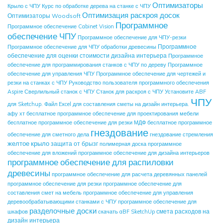
Оптимизаторы
Крыло с ЧПУ
Курс по обработке дерева на станке с ЧПУ
Оптимизация раскроя досок
Оптимизаторы Woodsoft
Программное
Программное обеспечение Cabinet Vision
обеспечение ЧПУ
Программное обеспечение для ЧПУ-резки
Программное
Программное обеспечение для ЧПУ обработки древесины
обеспечение для оценки стоимости дизайна интерьера
Программное
обеспечение для программирования станков с ЧПУ по дереву
Программное
обеспечение для управления ЧПУ
Программное обеспечение для чертежей и
резки на станках с ЧПУ
Руководство пользователя программного обеспечения
Aspire
Сверлильный станок с ЧПУ
Станок для раскроя с ЧПУ
Установите ABF
ЧПУ
для Sketchup.
Файл Excel для составления сметы на дизайн интерьера.
афу хт
бесплатное программное обеспечение для проектирования мебели
бесплатное программное обеспечение для резки МДФ
бесплатное программное
гнездование
обеспечение для сметного дела
гнездование стремления
желтое крыло
защита от брызг
полимерная доска
программное
обеспечение для вложений
программное обеспечение для дизайна интерьеров
программное обеспечение для распиловки
древесины
программное обеспечение для расчета деревянных панелей
программное обеспечение для резки
программное обеспечение для
составления смет на мебель
программное обеспечение для управления
деревообрабатывающими станками с ЧПУ
программное обеспечение для
разделочные доски
смета расходов на
шкафов
скачать aBF SketchUp
дизайн интерьера