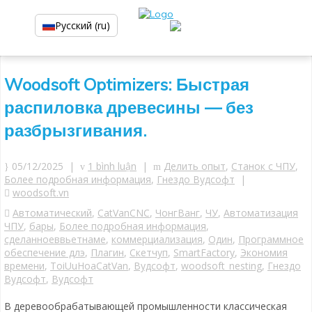
Русский (ru)
Woodsoft Optimizers: Быстрая
распиловка древесины — без
разбрызгивания.
05/12/2025 |
1 bình luận
|
Делить опыт
,
Станок с ЧПУ
,
Более подробная информация
,
Гнездо Вудсофт
|
woodsoft.vn
Автоматический
,
CatVanCNC
,
ЧонгВанг
,
ЧУ
,
Автоматизация
ЧПУ
,
бары
,
Более подробная информация
,
сделанноеввьетнаме
,
коммерциализация
,
Один
,
Программное
обеспечение длэ
,
Плагин
,
Скетчуп
,
SmartFactory
,
Экономия
времени
,
ToiUuHoaCatVan
,
Вудсофт
,
woodsoft_nesting
,
Гнездо
Вудсофт
,
Вудсофт
В деревообрабатывающей промышленности классическая