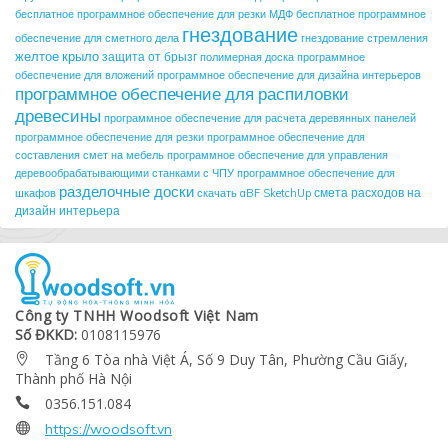
бесплатное программное обеспечение для резки МДФ
бесплатное программное
гнездование
обеспечение для сметного дела
гнездование стремления
желтое крыло
защита от брызг
полимерная доска
программное
обеспечение для вложений
программное обеспечение для дизайна интерьеров
программное обеспечение для распиловки
древесины
программное обеспечение для расчета деревянных панелей
программное обеспечение для резки
программное обеспечение для
составления смет на мебель
программное обеспечение для управления
деревообрабатывающими станками с ЧПУ
программное обеспечение для
разделочные доски
смета расходов на
шкафов
скачать aBF SketchUp
дизайн интерьера
Công ty TNHH Woodsoft Việt Nam
Số ĐKKD:
0108115976
Tầng 6 Tòa nhà Việt Á, Số 9 Duy Tân, Phường Cầu Giấy,

Thành phố Hà Nội
0356.151.084


https://woodsoft.vn