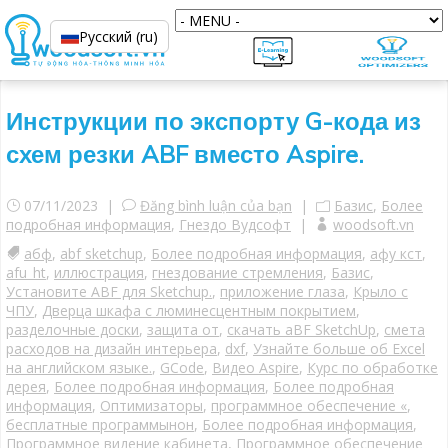
Русский (ru)
Инструкции по экспорту G-кода из
схем резки ABF вместо Aspire.
07/11/2023 |
Đăng bình luận của bạn
|
Базис
,
Более
подробная информация
,
Гнездо Вудсофт
|
woodsoft.vn
абф
,
abf sketchup
,
Более подробная информация
,
афу кст
,
afu_ht
,
иллюстрация
,
гнездование стремления
,
Базис
,
Установите ABF для Sketchup.
,
приложение глаза
,
Крыло с
ЧПУ
,
Дверца шкафа с люминесцентным покрытием
,
разделочные доски
,
защита от
,
скачать aBF SketchUp
,
смета
расходов на дизайн интерьера
,
dxf
,
Узнайте больше об Excel
на английском языке.
,
GCode
,
Видео Aspire
,
Курс по обработке
дерея
,
Более подробная информация
,
Более подробная
информация
,
Оптимизаторы
,
программное обеспечение «
,
бесплатные программынон
,
Более подробная информация
,
Программное видение кабинета
,
Программное обеспечение