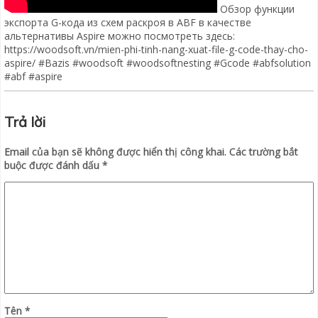
Обзор функции
экспорта G-кода из схем раскроя в ABF в качестве
альтернативы Aspire можно посмотреть здесь:
https://woodsoft.vn/mien-phi-tinh-nang-xuat-file-g-code-thay-cho-
aspire/ #Bazis #woodsoft #woodsoftnesting #Gcode #abfsolution
#abf #aspire
Trả lời
Email của bạn sẽ không được hiển thị công khai.
Các trường bắt
buộc được đánh dấu
*
Tên
*