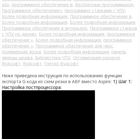
длэ
,
программное обеспечение в
,
бесплатные программынон
,
Программное обеспечение»
,
программно станками с ЧПУ
,
Более подробная информация
,
Программное обеспечение в
,
Более подробная информация
,
Более подробная информация
,
Программное обеспечение в интерьере
,
Программное станков
с ЧПУ по дереву
,
Более подробная информация
,
программное
обеспечение »
,
Более подробная информация
,
программное
обеспечение »
,
Программное обеспечение для черс
,
полимерная доска
,
Более подробная информация
,
панель
дверцы шкафа
,
Библиотека ЧПУ
,
Оптимизация раскроя
,
Вудсофт
,
Вудсофт
,
Гнездо Вудсофт
Ниже приведена инструкция по использованию функции
экспорта G-кода из схем резки в ABF вместо Aspire:
1) Шаг 1:
Настройка постпроцессора: