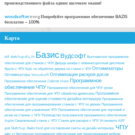
производственного файла одним щелчком мыши!
woodsoft.vn
trong
Попробуйте программное обеспечение BAZIS
бесплатно – 100%
Карта
Базис
Вудсофт
abf sketchup
afu_ht
Вьетнамское программное
обеспечение для станков с ЧПУ
Дверца шкафа с люминесцентным дисплеем
Оптимизаторы
Крыло с ЧПУ
Курс по обработке дерева на станке с ЧПУ
Оптимизация раскроя досок
Оптимизаторы Woodsoft
Программное
Программное обеспечение Cabinet Vision
обеспечение ЧПУ
Программное обеспечение для ЧПУ-резки
Программное
Программное обеспечение для ЧПУ обработки древесины
обеспечение для оценки стоимости дизайна интерьера
Программное
обеспечение для программирования станков с ЧПУ по дереву
Программное
обеспечение для управления ЧПУ
Программное обеспечение для чертежей и
резки на станках с ЧПУ
Руководство пользователя программного обеспечения
Aspire
Сверлильный станок с ЧПУ
Станок для раскроя с ЧПУ
Установите ABF
ЧПУ
для Sketchup.
Файл Excel для составления сметы на дизайн интерьера.
афу хт
бесплатное программное обеспечение для проектирования мебели