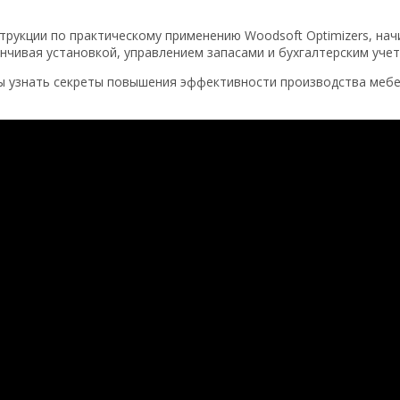
рукции по практическому применению Woodsoft Optimizers, нач
нчивая установкой, управлением запасами и бухгалтерским учет
бы узнать секреты повышения эффективности производства мебе