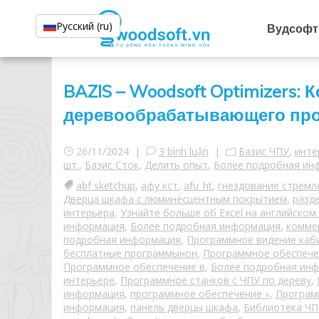
Русский (ru)
Вудсофт
BAZIS – Woodsoft Optimizers:
деревообрабатывающего про
26/11/2024 |
3 bình luận
|
Базис ЧПУ
,
инте
шт.
,
Базис Сток
,
Делить опыт
,
Более подробная ин
abf sketchup
,
афу кст
,
afu_ht
,
гнездование стремл
Дверца шкафа с люминесцентным покрытием
,
разд
интерьера
,
Узнайте больше об Excel на английском 
информация
,
Более подробная информация
,
комме
подробная информация
,
Программное видение каб
бесплатные программынон
,
Программное обеспече
Программное обеспечение в
,
Более подробная ин
интерьере
,
Программное станков с ЧПУ по дереву
,
информация
,
программное обеспечение »
,
Програм
информация
,
панель дверцы шкафа
,
Библиотека ЧП