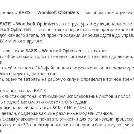
оролик о
BAZIS — Woodsoft Optimizers
— мощном «помощнике» 
BAZIS – Woodsoft Optimizers
, от структуры и функциональности
soft Optimizers
— это не только первоклассное программное о
для каждого этапа, от проектирования и производства до управ
У и многого другого.
ктеристиках
BAZIS – Woodsoft Optimizers,
таких как:
любой сложности, от стеновых систем и столешниц до дверей,
в.
тежей и экспорт CAD-файлов для профессионального редактиро
вки продукта для клиентов.
, оцените затраты на рабочую силу и определите точное врем
помощью склада BAZIS.
 листах картона, оптимизируя использование листов и полос.
ть подробных смарт-этикеток с QR-кодами.
йки панелей на станках SCM, CNC и Nesting.
 детали, поддерживающие различные модели станков.
схемы упаковки и печатать этикетки для организации процесса 
ет услуги по 3D-проектированию интерьеров и быстрому, интуит
.