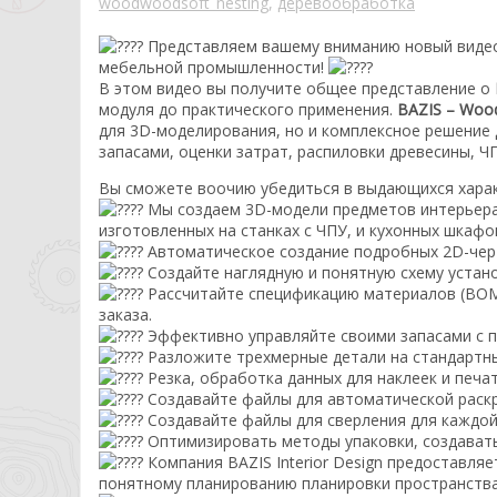
woodwoodsoft_nesting
,
деревообработка
Представляем вашему вниманию новый виде
мебельной промышленности!
В этом видео вы получите общее представление о
модуля до практического применения.
BAZIS – Wood
для 3D-моделирования, но и комплексное решение 
запасами, оценки затрат, распиловки древесины, ЧП
Вы сможете воочию убедиться в выдающихся хара
Мы создаем 3D-модели предметов интерьера 
изготовленных на станках с ЧПУ, и кухонных шкафо
Автоматическое создание подробных 2D-чер
Создайте наглядную и понятную схему устано
Рассчитайте спецификацию материалов (BOM)
заказа.
Эффективно управляйте своими запасами с 
Разложите трехмерные детали на стандартных
Резка, обработка данных для наклеек и печа
Создавайте файлы для автоматической раскро
Создавайте файлы для сверления для каждой
Оптимизировать методы упаковки, создавать 
Компания BAZIS Interior Design предоставля
понятному планированию планировки пространства