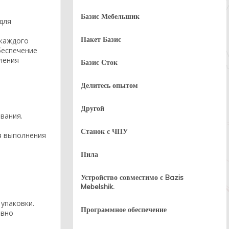
Базис Мебельшик
для
Пакет Базис
 каждого
беспечение
ления
Базис Сток
Делитесь опытом
Другой
вания.
Станок с ЧПУ
я выполнения
Пила
Устройство совместимо с Bazis
Mebelshik.
упаковки.
Программное обеспечение
ивно