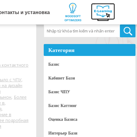
онтакты и установка
Tìm kiếm
Категория
Базис
а контактного
Кабинет Бази
ыло с ЧПУ
,
 на дизайн
я
Базис ЧПУ
мынон
,
Более
 в
,
Базис Каттинг
я
,
ние в
Оценка Базиса
ее подробная
я
Интерьер Бази