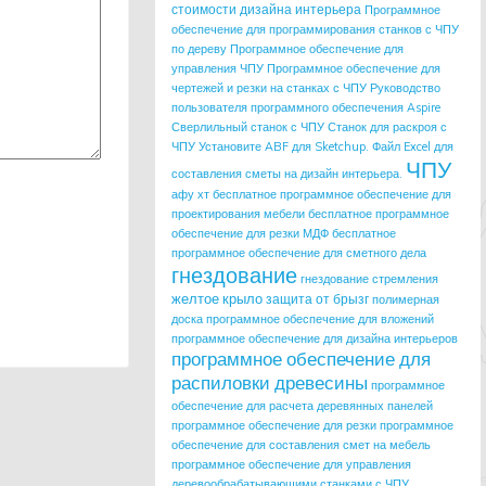
стоимости дизайна интерьера
Программное
обеспечение для программирования станков с ЧПУ
по дереву
Программное обеспечение для
управления ЧПУ
Программное обеспечение для
чертежей и резки на станках с ЧПУ
Руководство
пользователя программного обеспечения Aspire
Сверлильный станок с ЧПУ
Станок для раскроя с
ЧПУ
Установите ABF для Sketchup.
Файл Excel для
ЧПУ
составления сметы на дизайн интерьера.
афу хт
бесплатное программное обеспечение для
проектирования мебели
бесплатное программное
обеспечение для резки МДФ
бесплатное
программное обеспечение для сметного дела
гнездование
гнездование стремления
желтое крыло
защита от брызг
полимерная
доска
программное обеспечение для вложений
программное обеспечение для дизайна интерьеров
программное обеспечение для
распиловки древесины
программное
обеспечение для расчета деревянных панелей
программное обеспечение для резки
программное
обеспечение для составления смет на мебель
программное обеспечение для управления
деревообрабатывающими станками с ЧПУ