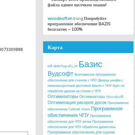
файла одним щелчком мыши!
woodsoft.vn
trong
Попробуйте
программное обеспечение BAZIS
бесплатно – 100%
Карта
9073309888
Базис
abf sketchup
afu_ht
Вудсофт
Вьетнамское программное
обеспечение для станков с ЧПУ
Дверца шкафа с
люминесцентным дисплеем
Крыло с ЧПУ
Курс по
обработке дерева на станке с ЧПУ
Оптимизаторы
Оптимизаторы Woodsoft
Оптимизация раскроя досок
Программное
Программное
обеспечение Cabinet Vision
обеспечение ЧПУ
Программное
обеспечение для ЧПУ-резки
Программное
обеспечение для ЧПУ обработки древесины
Программное обеспечение для оценки