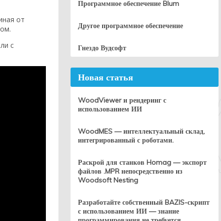
Программное обеспечение Blum
иная от
Другое программное обеспечение
ом.
ли с
Гнездо Вудсофт
Новая статья
WoodViewer и рендеринг с
использованием ИИ
WoodMES — интеллектуальный склад,
интегрированный с роботами.
Раскрой для станков Homag — экспорт
файлов .MPR непосредственно из
Woodsoft Nesting
Разработайте собственный BAZIS-скрипт
с использованием ИИ — знание
программирования не требуется.