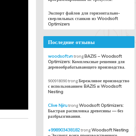
Экспорт файлов для горизонтально-
сверлильных станков из Woodsoft
Optimizers
Последние отзывы
woodsoft.vn
trong
BAZIS – Woodsoft
Optimizers: Комплексные решения для
деревообрабатывающего производства.
900918090
trong
Бережливое производство
с использованием BAZIS и Woodsoft
Nesting
Clive Njiru
trong
Woodsoft Optimizers:
Быстрая распиловка древесины — без
разбрызгивания.
+998903438182
trong
Woodsoft Nesting
– Экспорт всего производственного