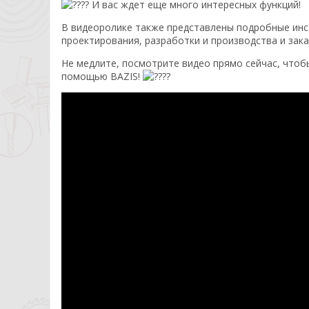
И вас ждет еще много интересных функций!
В видеоролике также представлены подробные инст
проектирования, разработки и производства и зака
Не медлите, посмотрите видео прямо сейчас, что
помощью BAZIS!