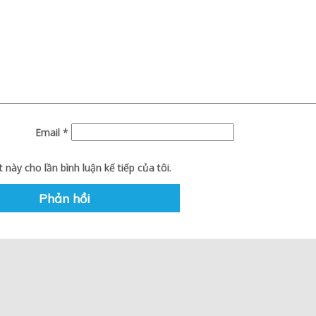
Email
*
 này cho lần bình luận kế tiếp của tôi.