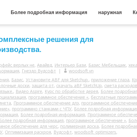
Более подробная информация
наружная
К
 Комплексные решения для
изводства.
рфейс верлых не
,
Авайвд
,
Интерьер Бази
,
Базис Мебельшик
,
хек
формация
,
Гнездо Вудсофт
|
woodsoft.vn
ения
,
Базис
,
Установите ABF для Sketchup.
,
приложение глаза
,
Кр
елочные доски
,
защита от
,
скачать aBF SketchUp
,
смета расходов
языке.
,
Видео Aspire
,
Курс по обработке дерея
,
Более подробна
рциализация
,
программное обеспечение «
,
бесплатные програм
инета
,
Программное обеспечение длэ
,
программное обеспечение
ние»
,
программно станками с ЧПУ
,
Более подробная информаци
формация
,
Более подробная информация
,
Программное обеспече
Более подробная информация
,
программное обеспечение »
,
Бол
мное обеспечение для черс
,
полимерная доска
,
Более подробна
У
,
Оптимизация раскроя
,
Вудсофт
,
woodsoft_optimizers
,