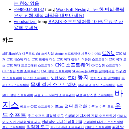
는 현상 없음
+998903438182
trong
Woodsoft Nesting – 단 한 번의 클릭
으로 전체 제작 파일을 내보내세요!
woodsoft.vn
trong
BAZIS 소프트웨어를 100% 무료로 사
용해 보세요
카드
CNC
aBF SketchUp 다운로드
abf 스케치업
Aspire 소프트웨어 사용자 가이드
CNC 날
개
CNC 네스팅 머신
CNC 드릴링 머신
CNC 목재 절단기 작동용 소프트웨어
CNC 목재 코
CNC 소프트웨어
스
CNC 목재 프로그래밍 소프트웨어
CNC 실행 소프트웨어
CNC 절단 도면 소프트웨어
CNC 절단 소프트웨어
Sketchup용 ABF를 설치하세요
가구 견
둥지
도마
노란 날개
적 소프트웨어
네스팅 소프트웨어
둥지 짓기를 열망하다
목
목재 절단 소프트웨어
재 CNC 소프트웨어
목재 패널 계산 소프트웨어
무료
바
MDF 절단 소프트웨어
무료 가구 디자인 소프트웨어
무료 수량 산출 소프트웨어
지스
우
보드 절단 최적화
베트남 CNC 소프트웨어
아푸 ht
아푸_흐트
드소프트
인테리어 디자인 견적 소프트웨어
우드소프트 최적화 도구
인테리
인테리어 디자인 비용 견적
어 디자인 견적용 엑셀 파일
인테리어 디자인 소프트웨어
최적화 도구
튀김 방
절단 소프트웨어
캐비닛 비전 소프트웨어
캐비닛 소프트웨어