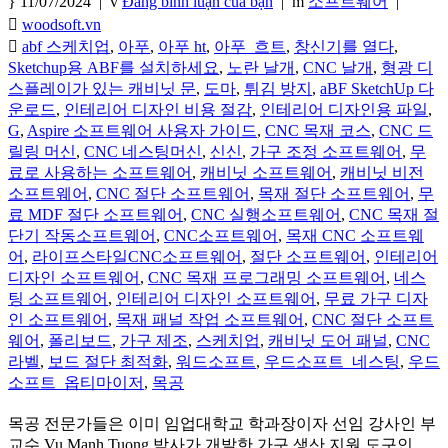
11/07/2024 |
Đăng bình luận của bạn
|
소프트웨어
|
woodsoft.vn
abf 스케치업
,
아푸
,
아푸 ht
,
아푸_흐트
,
창신기를 열다
,
Sketchup용 ABF를 설치하세요
,
노란 날개
,
CNC 날개
,
형광 디
스플레이가 있는 캐비닛 문
,
도마
,
튀김 방지
,
aBF SketchUp 다
운로드
,
인테리어 디자인 비용 절감
,
인테리어 디자인용 파일
,
G
,
Aspire 소프트웨어 사용자 가이드
,
CNC 목재 코스
,
CNC 드
릴링 머신
,
CNC 네스팅머신
,
신신
,
가구 조정 소프트웨어
,
무
료로 사용하는 소프트웨어
,
캐비닛 소프트웨어
,
캐비닛 비전
소프트웨어
,
CNC 절단 소프트웨어
,
목재 절단 소프트웨어
,
무
료 MDF 절단 소프트웨어
,
CNC 실행소프트웨어
,
CNC 목재 절
단기 작동소프트웨어
,
CNC소프트웨어
,
목재 CNC 소프트웨
어
,
라이프스타일CNC소프트웨어
,
절단 소프트웨어
,
인테리어
디자인 소프트웨어
,
CNC 목재 프로그래밍 소프트웨어
,
네스
팅 소프트웨어
,
인테리어 디자인 소프트웨어
,
무료 가구 디자
인 소프트웨어
,
목재 패널 작업 소프트웨어
,
CNC 절단 소프트
웨어
,
폴리보드
,
가구 제조
,
스케치업
,
캐비닛 도어 패널
,
CNC
라벨
,
보드 절단 최적화
,
워드소프트
,
우드소프트_네스팅
,
우드
소프트_옵티마이저
,
목공
목공 전문가들은 이미 임업대학교 학과장이자 선임 강사인 부
교수 Vu Manh Tuong 박사가 개발한 가구 생산 지원 도구인