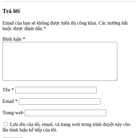
Trả lời
Email của bạn sẽ không được hiển thị công khai.
Các trường bắt
buộc được đánh dấu
*
Bình luận
*
Tên
*
Email
*
Trang web
Lưu tên của tôi, email, và trang web trong trình duyệt này cho
lần bình luận kế tiếp của tôi.