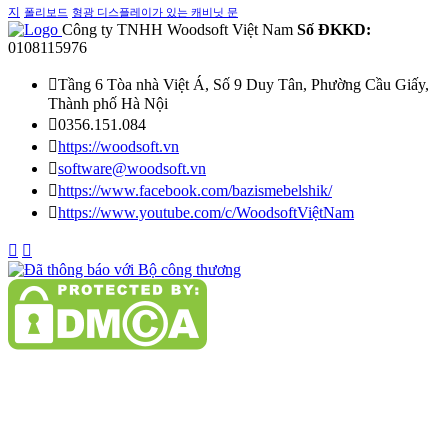
지
폴리보드
형광 디스플레이가 있는 캐비닛 문
Công ty TNHH Woodsoft Việt Nam
Số ĐKKD:
0108115976

Tầng 6 Tòa nhà Việt Á, Số 9 Duy Tân, Phường Cầu Giấy,
Thành phố Hà Nội

0356.151.084

https://woodsoft.vn

software@woodsoft.vn

https://www.facebook.com/bazismebelshik/

https://www.youtube.com/c/WoodsoftViệtNam

