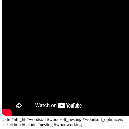
#afu #afu_ht #woodsoft #woodsoft_nesting #woodsoft_optimizers
#sketchup #Gcode #nesting #woodworking