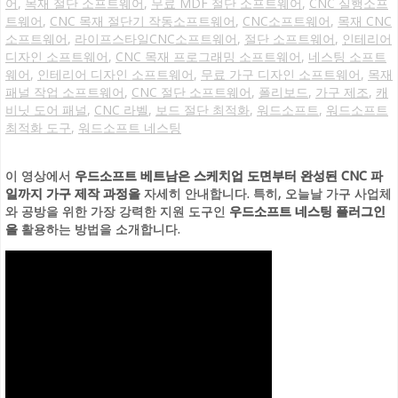
어
,
목재 절단 소프트웨어
,
무료 MDF 절단 소프트웨어
,
CNC 실행소프
트웨어
,
CNC 목재 절단기 작동소프트웨어
,
CNC소프트웨어
,
목재 CNC
소프트웨어
,
라이프스타일CNC소프트웨어
,
절단 소프트웨어
,
인테리어
디자인 소프트웨어
,
CNC 목재 프로그래밍 소프트웨어
,
네스팅 소프트
웨어
,
인테리어 디자인 소프트웨어
,
무료 가구 디자인 소프트웨어
,
목재
패널 작업 소프트웨어
,
CNC 절단 소프트웨어
,
폴리보드
,
가구 제조
,
캐
비닛 도어 패널
,
CNC 라벨
,
보드 절단 최적화
,
워드소프트
,
워드소프트
최적화 도구
,
워드소프트 네스팅
이 영상에서
우드소프트 베트남은
스케치업 도면부터 완성된 CNC 파
일까지 가구 제작 과정을
자세히 안내합니다. 특히, 오늘날 가구 사업체
와 공방을 위한 가장 강력한 지원 도구인
우드소프트 네스팅 플러그인
을
활용하는 방법을 소개합니다.