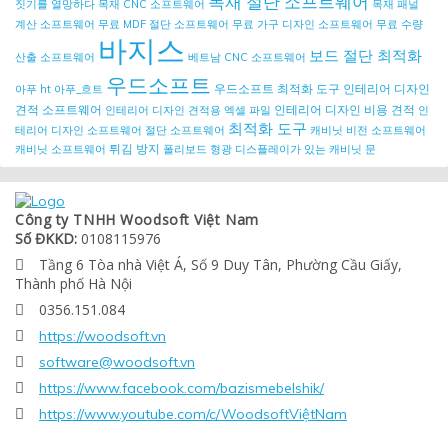
목재 절단 소프트웨어
짓기를 열망하다
목재 CNC 소프트웨어
목재 패널
계산 소프트웨어
무료 MDF 절단 소프트웨어
무료 가구 디자인 소프트웨어
무료 수량
바지스
보드 절단 최적화
산출 소프트웨어
베트남 CNC 소프트웨어
우드소프트
우드소프트 최적화 도구
인테리어 디자인
아푸 ht
아푸_흐트
견적 소프트웨어
인테리어 디자인 비용 견적
인테리어 디자인 견적용 엑셀 파일
인
최적화 도구
테리어 디자인 소프트웨어
절단 소프트웨어
캐비닛 비전 소프트웨어
튀김 방지
캐비닛 소프트웨어
폴리보드
형광 디스플레이가 있는 캐비닛 문
Công ty TNHH Woodsoft Việt Nam
Số ĐKKD:
0108115976
Tầng 6 Tòa nhà Việt Á, Số 9 Duy Tân, Phường Cầu Giấy,

Thành phố Hà Nội
0356.151.084

https://woodsoft.vn

software@woodsoft.vn

https://www.facebook.com/bazismebelshik/

https://www.youtube.com/c/WoodsoftViệtNam
