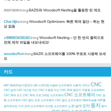
900918090
trong
BAZIS와 Woodsoft Nesting을 활용한 린 제조
Clive Njiru
trong
Woodsoft Optimizers: 빠른 목재 절단 – 튀는 현
상 없음
+998903438182
trong
Woodsoft Nesting – 단 한 번의 클릭으로
전체 제작 파일을 내보내세요!
woodsoft.vn
trong
BAZIS 소프트웨어를 100% 무료로 사용해 보세
요
카드
CNC
aBF SketchUp 다운로드
abf 스케치업
Aspire 소프트웨어 사용자 가이드
CNC 날개
CNC 네스팅 머신
CNC 드릴링 머신
CNC 목재 절단기 작동용 소프트웨어
CNC 소프트웨어
CNC 목재 코스
CNC 목재 프로그래밍 소프트웨어
CNC 실
행 소프트웨어
CNC 절단 도면 소프트웨어
CNC 절단 소프트웨어
Sketchup용 ABF를
둥지
도마
노란 날개
설치하세요
가구 견적 소프트웨어
네스팅 소프트웨어
둥지