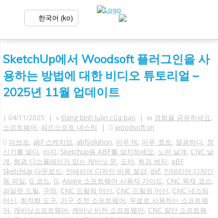
한국어 (ko)
SketchUp에서 Woodsoft 플러그인을 사
용하는 방법에 대한 비디오 튜토리얼 –
2025년 11월 업데이트
04/11/2025 |
Đăng bình luận của bạn
|
경험을 공유하세요
,
소프트웨어
,
워드소프트 네스팅
|
woodsoft.vn
아브프
,
abf 스케치업
,
abfsolution
,
아푸 ht
,
아푸_흐트
,
열광하다
,
창
신기를 열다
,
바지
,
Sketchup용 ABF를 설치하세요
,
노란 날개
,
CNC 날
개
,
형광 디스플레이가 있는 캐비닛 문
,
도마
,
튀김 방지
,
aBF
SketchUp 다운로드
,
인테리어 디자인 비용 절감
,
dxf
,
인테리어 디자인
용 파일
,
G 코드
,
G
,
Aspire 소프트웨어 사용자 가이드
,
CNC 목재 코스
,
파일럿 드릴
,
구멍
,
CNC 드릴링 머신
,
CNC 드릴링 머신
,
CNC 네스팅
머신
,
최적화 도구
,
가구 조정 소프트웨어
,
무료로 사용하는 소프트웨
어
,
캐비닛소프트웨어
,
캐비닛 비전 소프트웨어
,
CNC 절단 소프트웨