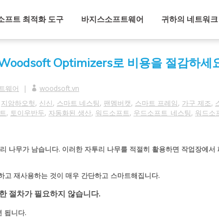
소프트 최적화 도구
바지스소프트웨어
귀하의 네트워크
odsoft Optimizers로 비용을 절감하세
트웨어
|
woodsoft.vn
,
지암하오헛
,
신신
,
스마트 네스팅
,
팬멤버캣
,
스마트 프레임
,
가구 제조
,
트
,
토이우반두
,
자동화된 생산
,
워드소프트
,
우드소프트_네스팅
,
워드소
자투리 나무가 남습니다. 이러한 자투리 나무를 적절히 활용하면 작업장에서
하고 재사용하는 것이 매우 간단하고 스마트해집니다.
잡한 절차가 필요하지 않습니다.
 됩니다.