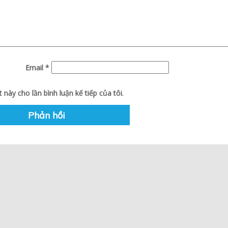
Email
*
 này cho lần bình luận kế tiếp của tôi.