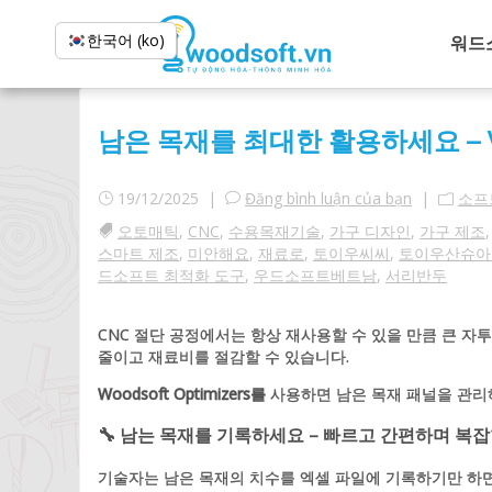
한국어 (ko)
워드
남은 목재를 최대한 활용하세요 – Wo
19/12/2025 |
Đăng bình luận của bạn
|
소프
오토매틱
,
CNC
,
수용목재기술
,
가구 디자인
,
가구 제조
스마트 제조
,
미안해요
,
재료로
,
토이우씨씨
,
토이우산슈아
드소프트 최적화 도구
,
우드소프트베트남
,
서리반두
CNC 절단 공정에서는 항상 재사용할 수 있을 만큼 큰 
줄이고 재료비를 절감할 수 있습니다.
Woodsoft Optimizers를
사용하면 남은 목재 패널을 관리
🔧 남는 목재를 기록하세요 – 빠르고 간편하며 복
기술자는 남은 목재의 치수를 엑셀 파일에 기록하기만 하면