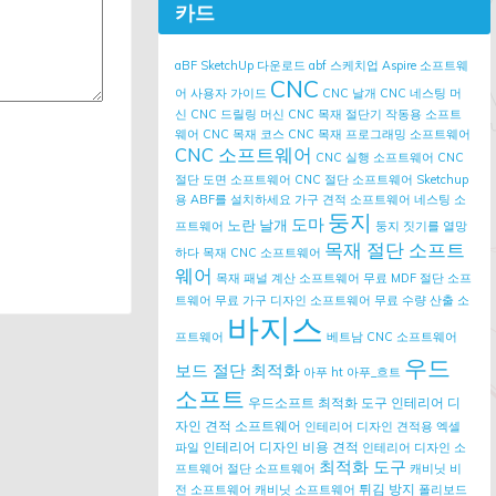
카드
aBF SketchUp 다운로드
abf 스케치업
Aspire 소프트웨
CNC
어 사용자 가이드
CNC 날개
CNC 네스팅 머
신
CNC 드릴링 머신
CNC 목재 절단기 작동용 소프트
웨어
CNC 목재 코스
CNC 목재 프로그래밍 소프트웨어
CNC 소프트웨어
CNC 실행 소프트웨어
CNC
절단 도면 소프트웨어
CNC 절단 소프트웨어
Sketchup
용 ABF를 설치하세요
가구 견적 소프트웨어
네스팅 소
둥지
도마
노란 날개
프트웨어
둥지 짓기를 열망
목재 절단 소프트
하다
목재 CNC 소프트웨어
웨어
목재 패널 계산 소프트웨어
무료 MDF 절단 소프
트웨어
무료 가구 디자인 소프트웨어
무료 수량 산출 소
바지스
프트웨어
베트남 CNC 소프트웨어
우드
보드 절단 최적화
아푸 ht
아푸_흐트
소프트
우드소프트 최적화 도구
인테리어 디
자인 견적 소프트웨어
인테리어 디자인 견적용 엑셀
인테리어 디자인 비용 견적
파일
인테리어 디자인 소
최적화 도구
프트웨어
절단 소프트웨어
캐비닛 비
튀김 방지
전 소프트웨어
캐비닛 소프트웨어
폴리보드