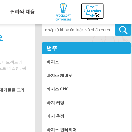
귀하와 채용
Tìm kiếm
요
범주
스마트팩토리
,
바지스
프트 네스팅
,
워
바지스 캐비닛
바지스 CNC
 폐기물을 크게
바지 커팅
바지 추정
바지스 인테리어