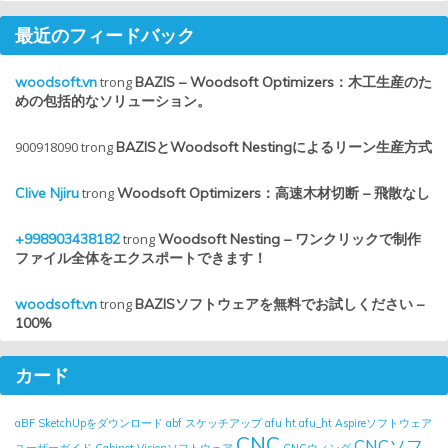
最近のフィードバック
woodsoft.vn
trong
BAZIS – Woodsoft Optimizers：木工生産のた
めの包括的なソリューション。
900918090
trong
BAZISとWoodsoft Nestingによるリーン生産方式
Clive Njiru
trong
Woodsoft Optimizers：高速木材切断 – 飛散なし
+998903438182
trong
Woodsoft Nesting – ワンクリックで制作
ファイル全体をエクスポートできます！
woodsoft.vn
trong
BAZISソフトウェアを無料でお試しください –
100%
カード
aBF SketchUpをダウンロード
abf スケッチアップ
afu ht
afu_ht
Aspireソフトウェア
CNC
CNCソフ