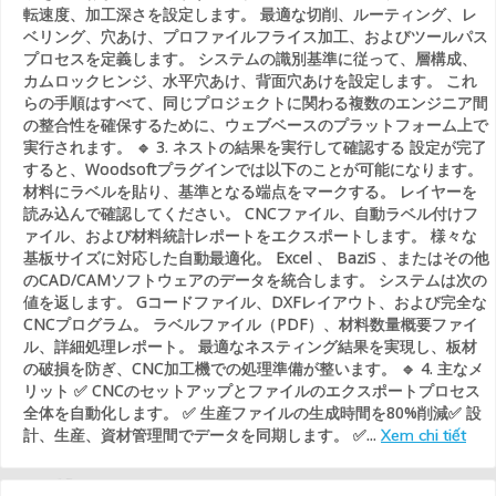
転速度、加工深さを設定します。 最適な切削、ルーティング、レ
ベリング、穴あけ、プロファイルフライス加工、およびツールパス
プロセスを定義します。 システムの識別基準に従って、層構成、
カムロックヒンジ、水平穴あけ、背面穴あけを設定します。 これ
らの手順はすべて、同じプロジェクトに関わる複数のエンジニア間
の整合性を確保するために、ウェブベースのプラットフォーム上で
実行されます。 🔹 3. ネストの結果を実行して確認する 設定が完了
すると、Woodsoftプラグインでは以下のことが可能になります。
材料にラベルを貼り、基準となる端点をマークする。 レイヤーを
読み込んで確認してください。 CNCファイル、自動ラベル付けフ
ァイル、および材料統計レポートをエクスポートします。 様々な
基板サイズに対応した自動最適化。 Excel 、 BaziS 、またはその他
のCAD/CAMソフトウェアのデータを統合します。 システムは次の
値を返します。 Gコードファイル、DXFレイアウト、および完全な
CNCプログラム。 ラベルファイル（PDF）、材料数量概要ファイ
ル、詳細処理レポート。 最適なネスティング結果を実現し、板材
の破損を防ぎ、CNC加工機での処理準備が整います。 🔹 4. 主なメ
リット ✅ CNCのセットアップとファイルのエクスポートプロセス
全体を自動化します。 ✅ 生産ファイルの生成時間を80%削減✅ 設
計、生産、資材管理間でデータを同期します。 ✅...
Xem chi tiết