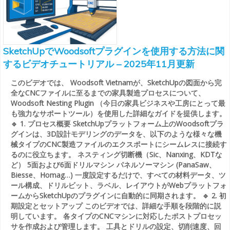
SketchUpでWoodsoftプラグインを使用する方法に関
するビデオチュートリアル – 2025年11月更新
このビデオでは、 Woodsoft Vietnamが、SketchUpの図面から完
全なCNCファイルに至るまでの家具製造プロセスについて、
Woodsoft Nesting Plugin （今日の家具ビジネスや工房にとって最
も強力なサポートツール）を使用した詳細なガイドを提供します。
🔹 1. プロセス概要 SketchUpプラットフォーム上のWoodsoftプラ
グインは、3D設計モデリングのデータを、以下のような様々な機
械タイプのCNC製造ファイルのエクスポートにシームレスに接続す
るのに役立ちます。 ネスティング切断機（Sic、Nanxing、KDTな
ど） 5面および6面ドリルマシン パネルソーマシン (PanaSaw、
Biesse、Homag…) 一度設定するだけで、すべての材料データ、ツ
ール構成、ドリルビット、ラベル、レイアウトがWebプラットフォ
ームからSketchUpのプラグインに自動的に同期されます。 🔹 2. 初
期設定とセットアップ このビデオでは、詳細な手順を段階的に説
明しています。 各タイプのCNCマシンに対応したポストプロセッ
サを作成および管理します。 工具とドリルの設定、切削速度、回