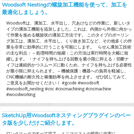
Woodsoft Nestingの螺旋加工機能を使って、加工を
最適化しましょう。
Woodsoftは、溝加工、水平出し、穴あけなどの作業に、新しいタ
イプの溝加工機能を追加しました。これは、内側から外側に向かっ
て作業を進める螺旋状の溝加工方法です。 このタイプのボーリン
グ加工は、溝加工、水平出し、くり抜き加工など、その他多くの作
業を非常に効率的に行うことを可能にします。 らせん溝加工技術
の主な利点： – 処理時間の短縮：この方法は実行時間を大幅に短
縮します。 ・ナイフを持ち上げる回数を最小限に抑える：切断ナ
イフは連続的かつスムーズに動くため、ナイフを持ち上げる必要性
が最小限に抑えられます。 – 機械保護：機器への負荷を軽減し、
CNC機械の耐久性と稼働効率を向上させます。 ぜひ試してみて、
ご意見をお聞かせください！ #gcode #woodsoft
#woodsoft_nesting #cnc #cncmachining #cncmachine
#woodworking
SketchUp用Woodsoftネスティングプラグインのベー
タ版を少しだけご紹介します。
ワンクリックですべて完了 – ミニマリストの哲学に忠実に、