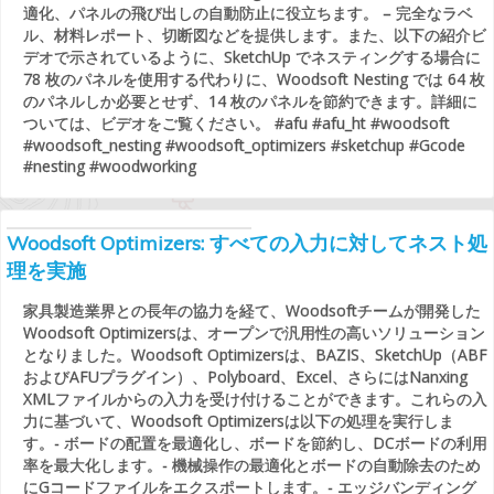
適化、パネルの飛び出しの自動防止に役立ちます。 – 完全なラベ
ル、材料レポート、切断図などを提供します。また、以下の紹介ビ
デオで示されているように、SketchUp でネスティングする場合に
78 枚のパネルを使用する代わりに、Woodsoft Nesting では 64 枚
のパネルしか必要とせず、14 枚のパネルを節約できます。詳細に
ついては、ビデオをご覧ください。 #afu #afu_ht #woodsoft
#woodsoft_nesting #woodsoft_optimizers #sketchup #Gcode
#nesting #woodworking
Woodsoft Optimizers: すべての入力に対してネスト処
理を実施
家具製造業界との長年の協力を経て、Woodsoftチームが開発した
Woodsoft Optimizersは、オープンで汎用性の高いソリューション
となりました。Woodsoft Optimizersは、BAZIS、SketchUp（ABF
およびAFUプラグイン）、Polyboard、Excel、さらにはNanxing
XMLファイルからの入力を受け付けることができます。これらの入
力に基づいて、Woodsoft Optimizersは以下の処理を実行しま
す。- ボードの配置を最適化し、ボードを節約し、DCボードの利用
率を最大化します。- 機械操作の最適化とボードの自動除去のため
にGコードファイルをエクスポートします。- エッジバンディング