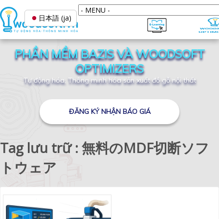
日本語 (ja)
PHẦN MỀM BAZIS VÀ WOODSOFT
OPTIMIZERS
Tự động hóa, Thông minh hóa sản xuất đồ gỗ nội thất
ĐĂNG KÝ NHẬN BÁO GIÁ
Tag lưu trữ : 無料のMDF切断ソフ
トウェア