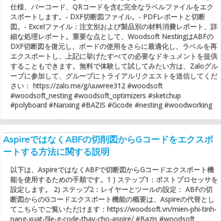
仕様、バーコード、QRコードを含む完全なラベルファイルをエク
スポートします。- DXF切断図ファイル。- PDFレポートと切断
図。- Excelファイル：注文別および製品別の材料消費レポート、詳
細な処理レポート。重要な点として、Woodsoft NestingはABFの
DXF切断図を復元し、ボードの使用をさらに最適化し、ラベルを再
エクスポートし、上記に挙げたすべての必要なドキュメントを提供
することもできます。無料で体験して試してみたい方は、Zaloグル
ープに参加して、グループにトライアルリクエストを送信してくだ
さい： https://zalo.me/g/uuwree312 #woodsoft
#woodsoft_nesting #woodsoft_optimizers #sketchup
#polyboard #Nanxing #BAZIS #Gcode #nesting #woodworking
AspireではなくABFの切削図からGコードをエクスポ
ートする方法に関する説明
以下は、AspireではなくABFで切断図からGコードエクスポート機
能を使用するための手順です。1 ) ステップ1：ポストプロセッサを
設定します。 2) ステップ2：レイヤーとツールの設定： ABFの切
断図からのGコードエクスポート機能の概要は、Aspireの代替とし
てこちらでご覧いただけます：https://woodsoft.vn/mien-phi-tinh-
nang-xuat-file-g-code-thay-cho-aspire/ #Bazis #woodsoft