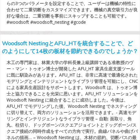
らの3つのパラメータを設定することで、ユーザーは機械の特性に
合わせて二重切断をカスタマイズできます。機械の真空吸引力が良
好な場合は、二重切断を事前にスキップすることも可能です。
#woodsoft #woodsoft_nesting #gcode
Woodsoft NestingとAFU_HTを統合することで、ど
のようにして14枚の板材を節約できるのでしょうか？
木工の専門家は、林業大学の学科長兼上級講師である准教授のヴ
ー・マン・トゥオン博士が開発した AFU_HT 家具生産支援ツール
に既に馴染みがあります。AFU_HT は、非常に高速で最適化された
モデリングとインテリジェントなライブラリ管理を可能にし、CNC
による家具生産設計をサポートします。Woodsoft は、トゥオン博
士と協力できることを光栄に思います。AFU_HT ソリューションを
Woodsoft Nesting に統合することに成功しました。今後は、
AFU_HT でモデリングした後、Woodsoft Nesting でネスティング
に切り替えて、両方のソリューションを活用できます。- 高速モデ
リングとインテリジェントなライブラリ管理 – 自動: 面取り、角
丸、柱切り、ドッグボーン/スクエアジョイントとドッグボーン/ス
クエア接続の同時作成をすべての方向で実行。曲線パネルや曲げパ
ネルの描画… – Woodsoft Nesting は、木材の節約、切断パスの最