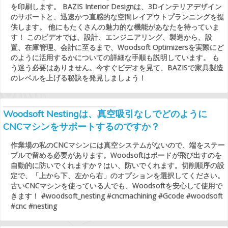
を印刷します。 BAZIS Interior Designは、3Dインテリアデザイン
のサポートと、迅速かつ直感的な空間レイアウトプランニングを提
供します。 他にもたくさんの魅力的な機能があなたを待っていま
す！ このビデオでは、設計、エンジニアリング、製造から、設
置、在庫管理、会計に至るまで、Woodsoft Optimizersを実際にど
のように活用するかについての詳細な手順も説明しています。 も
う迷う必要はありません。今すぐビデオを見て、BAZISで家具製造
のレベルを上げる秘訣を発見しましょう！
Woodsoft Nestingは、真空吸引なしでどのように
CNCマシンをサポートするのですか？
作業場の私のCNCマシンには真空システムがないので、端をステー
プルで留める必要があります。Woodsoftはボードが飛び出すのを
自動的に防いでくれますか？はい、防いでくれます。切削順序の設
定で、「上から下、左から右」のオプションを選択してください。
古いCNCマシンを使っている人でも、Woodsoftを安心して使用で
きます！ #woodsoft_nesting #cncmachining #Gcode #woodsoft
#cnc #nesting