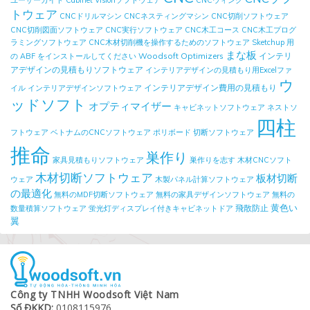
ユーザーガイド
Cabinet Visionソフトウェア
CNCウィング
トウェア
CNCドリルマシン
CNCネスティングマシン
CNC切削ソフトウェア
CNC切削図面ソフトウェア
CNC実行ソフトウェア
CNC木工コース
CNC木工プログ
ラミングソフトウェア
CNC木材切削機を操作するためのソフトウェア
Sketchup 用
まな板
Woodsoft Optimizers
インテリ
の ABF をインストールしてください
アデザインの見積もりソフトウェア
インテリアデザインの見積もり用Excelファ
ウ
インテリアデザイン費用の見積もり
イル
インテリアデザインソフトウェア
ッドソフト
オプティマイザー
キャビネットソフトウェア
ネストソ
四柱
フトウェア
ベトナムのCNCソフトウェア
ポリボード
切断ソフトウェア
推命
巣作り
家具見積もりソフトウェア
巣作りを志す
木材CNCソフト
木材切断ソフトウェア
板材切断
ウェア
木製パネル計算ソフトウェア
の最適化
無料のMDF切断ソフトウェア
無料の家具デザインソフトウェア
無料の
黄色い
飛散防止
数量積算ソフトウェア
蛍光灯ディスプレイ付きキャビネットドア
翼
Công ty TNHH Woodsoft Việt Nam
Số ĐKKD:
0108115976