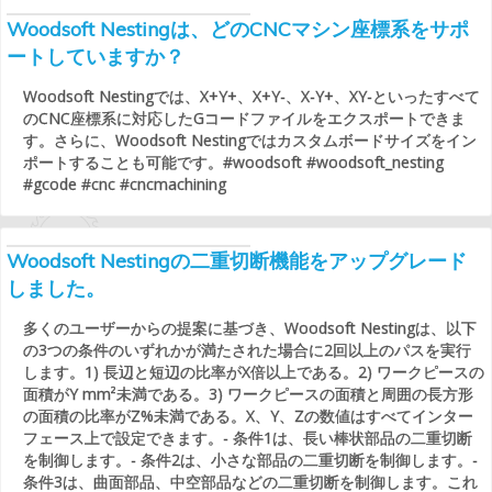
Woodsoft Nestingは、どのCNCマシン座標系をサポ
ートしていますか？
Woodsoft Nestingでは、X+Y+、X+Y-、X-Y+、XY-といったすべて
のCNC座標系に対応したGコードファイルをエクスポートできま
す。さらに、Woodsoft Nestingではカスタムボードサイズをイン
ポートすることも可能です。#woodsoft #woodsoft_nesting
#gcode #cnc #cncmachining
Woodsoft Nestingの二重切断機能をアップグレード
しました。
多くのユーザーからの提案に基づき、Woodsoft Nestingは、以下
の3つの条件のいずれかが満たされた場合に2回以上のパスを実行
します。1) 長辺と短辺の比率がX倍以上である。2) ワークピースの
面積がY mm²未満である。3) ワークピースの面積と周囲の長方形
の面積の比率がZ%未満である。X、Y、Zの数値はすべてインター
フェース上で設定できます。- 条件1は、長い棒状部品の二重切断
を制御します。- 条件2は、小さな部品の二重切断を制御します。-
条件3は、曲面部品、中空部品などの二重切断を制御します。これ