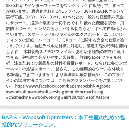
SketchUpのインターフェースをワンクリックするだけで、すべて
が揃います。 最適化されたCNCファイル：あらゆるCNCマシンで
実行可能。X+Y+、XY-、X-Y+、X+Y-などの一般的な座標系を完全
にサポート。追加の修正は一切不要です！ 優れた機能を統合：飛
散防止ボード、ヒンジ穴あけ、パネル切断など、すべて自動化され
ています。 スマートラベルファイルのエクスポート：エッジバン
ディングの詳細、バーコード、QRコードに関する完全な仕様が含
まれています。自動ラベル貼付機に対応し、製造工程の時間を節約
します。 木材切断図のPDFファイル：あらゆる種類の材料に適用
できる、包括的で分かりやすい図解集。 詳細なExcelファイル分
析：注文別および製品別の材料消費量レポート、ならびに各コンポ
ーネントの処理レポート。 皆さん、この画期的なツールを体験す
る準備はできていますか？ より興味深い最新情報や、このプラグ
インの試用方法については、こちらのファンページをご覧くださ
い： https://www.facebook.com/bazismebelshik #gcode
#woodsoft #woodsoft_nesting #cnc #cncmachining
#cncmachine #woodworking #abfsolution #abf #aspire
BAZIS – Woodsoft Optimizers：木工生産のための包
括的なソリューション。