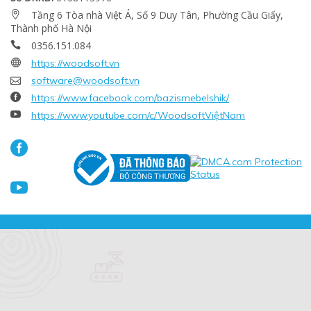
Tầng 6 Tòa nhà Việt Á, Số 9 Duy Tân, Phường Cầu Giấy,

Thành phố Hà Nội
0356.151.084


https://woodsoft.vn

software@woodsoft.vn

https://www.facebook.com/bazismebelshik/

https://www.youtube.com/c/WoodsoftViệtNam

