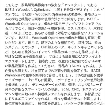
こちらは、家具製造業界向けの強力な「アシスタント」である
BAZIS（Woodsoft Optimizers）に関する最新ビデオです！ このビ
デオでは、 BAZIS – Woodsoft Optimizersの概要を、各モジュー
ルの構造と機能から実際の使用方法までご紹介します。BAZIS –
Woodsoft Optimizersは、優れた3Dモデリングソフトウェアであ
るだけでなく、設計や製造から在庫管理、コスト見積もり、木材切
断、CNC加工など、あらゆる段階に対応する包括的なソリューショ
ンです。 BAZIS – Woodsoft Optimizersの優れた機能を直接ご覧
いただけます。例えば、以下のような機能です。 当社では、壁面
システム、カウンター、CNC加工のドア、キッチンキャビネットな
ど、あらゆる複雑さのインテリア製品の3Dモデルを作成します。
詳細な2D図面を自動生成し、プロによる編集用にCADファイルを
エクスポートします。 顧客向けに、視覚的に魅力的で分かりやす
い製品設置図を作成してください。 部品表（BOM）を作成し、人
件費を見積もり、注文完了までの正確な時間を決定する。 BAZIS
Warehouseで在庫を効率的に管理しましょう。 3Dの詳細図を標準
サイズのボード上に平らに配置し、ボードとストリップの使用効率
を最適化します。 デカールデータの切断、管理、およびQRコード
付きの詳細なスマートラベルの印刷。 SCM、CNC、ネスティング
マシン用の自動パネル切断機ファイルを作成します。 各部品ごと
にドリル加工ファイルを作成し、様々な機械モデルに対応します。
梱包方法を最適化し、梱包図を作成し、パッケージ管理用のラベル