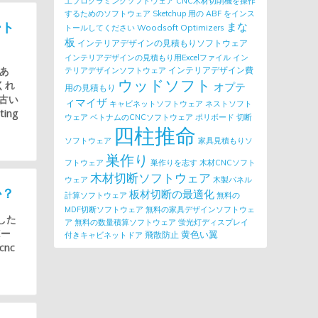
工プログラミングソフトウェア
CNC木材切削機を操作
するためのソフトウェア
Sketchup 用の ABF をインス
ート
まな
Woodsoft Optimizers
トールしてください
板
インテリアデザインの見積もりソフトウェア
インテリアデザインの見積もり用Excelファイル
イン
あ
インテリアデザイン費
テリアデザインソフトウェア
ウッドソフト
くれ
オプテ
用の見積もり
古い
ィマイザ
キャビネットソフトウェア
ネストソフト
ing
ウェア
ベトナムのCNCソフトウェア
ポリボード
切断
四柱推命
ソフトウェア
家具見積もりソ
巣作り
フトウェア
巣作りを志す
木材CNCソフト
木材切断ソフトウェア
ウェア
木製パネル
か？
板材切断の最適化
計算ソフトウェア
無料の
MDF切断ソフトウェア
無料の家具デザインソフトウェ
応した
ア
無料の数量積算ソフトウェア
蛍光灯ディスプレイ
ボー
黄色い翼
飛散防止
付きキャビネットドア
cnc