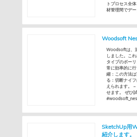
トプロセス全体
材管理間でデータ
Woodsof
Woodsof
しました。これ
タイプのボーリ
常に効率的に行
縮：この方法は
る：切断ナイフ
えられます。 
せます。 ぜひ試
#woodsoft_nes
SketchU
紹介します。