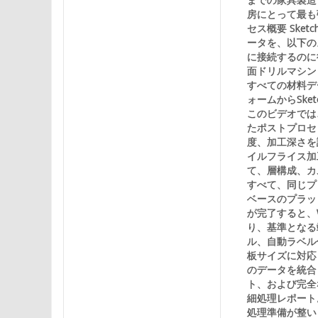
房にとって最も
セス概要 Ske
ータを、以下の
に接続するのに役
面ドリルマシン パ
すべての材料デ
ォームからSke
このビデオでは
たポストプロセ
度、加工深さを
イルフライス加
て、層構成、カ
すべて、同じプ
ベースのプラット
が完了すると、
り、基準となる
ル、自動ラベル
板サイズに対応し
のデータを統合
ト、および完全
細処理レポート
処理準備が整いま