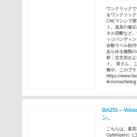
ワンクリックです
をワンクリック
CNCマシンで実
ト。追加の修正
ネル切断など、
ッジバンディン
自動ラベル貼付
あらゆる種類の
析：注文別およ
ト。 皆さん、
報や、このプラ
https://www.f
#cncmachining
BAZIS – 
ン。
こちらは、家具製
Optimizers