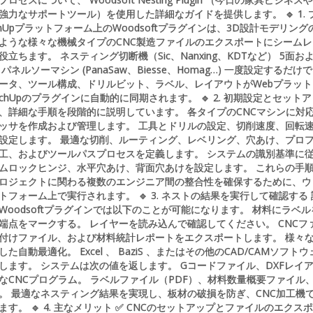
強力なサポートツール）を使用した詳細なガイドを提供します。 🔹 1. 
tchUpプラットフォーム上のWoodsoftプラグインは、3D設計モデリング
ような様々な機械タイプのCNC製造ファイルのエクスポートにシームレ
立ちます。 ネスティング切断機（Sic、Nanxing、KDTなど） 5面お
ネルソーマシン (PanaSaw、Biesse、Homag…) 一度設定するだけ
ータ、ツール構成、ドリルビット、ラベル、レイアウトがWebプラット
tchUpのプラグインに自動的に同期されます。 🔹 2. 初期設定とセット
、詳細な手順を段階的に説明しています。 各タイプのCNCマシンに対
ッサを作成および管理します。 工具とドリルの設定、切削速度、回転
設定します。 最適な切削、ルーティング、レベリング、穴あけ、プロ
工、およびツールパスプロセスを定義します。 システムの識別基準に
ムロックヒンジ、水平穴あけ、背面穴あけを設定します。 これらの手
ロジェクトに関わる複数のエンジニア間の整合性を確保するために、ウ
フォーム上で実行されます。 🔹 3. ネストの結果を実行して確認する
Woodsoftプラグインでは以下のことが可能になります。 材料にラベル
端点をマークする。 レイヤーを読み込んで確認してください。 CNCフ
付けファイル、および材料統計レポートをエクスポートします。 様々
た自動最適化。 Excel 、 BaziS 、またはその他のCAD/CAMソフトウ
します。 システムは次の値を返します。 Gコードファイル、DXFレイ
なCNCプログラム。 ラベルファイル（PDF）、材料数量概要ファイル
。 最適なネスティング結果を実現し、板材の破損を防ぎ、CNC加工機
す。 🔹 4. 主なメリット ✅ CNCのセットアップとファイルのエクス