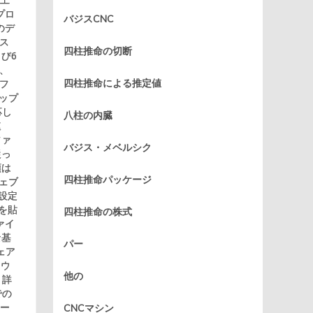
プロ
バジスCNC
のデ
ス
四柱推命の切断
よび6
で、
フ
四柱推命による推定値
アップ
応し
八柱の内臓
速
ファ
バジス・メベルシク
従っ
順は
四柱推命パッケージ
ェブ
 設定
を貼
四柱推命の株式
ァイ
な基
パー
ェア
アウ
他の
、詳
での
ポー
CNCマシン