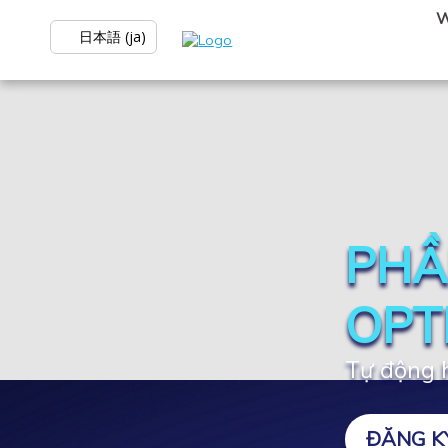
W
日本語 (ja)
PHẦ
OPT
Tự động h
ĐĂNG K