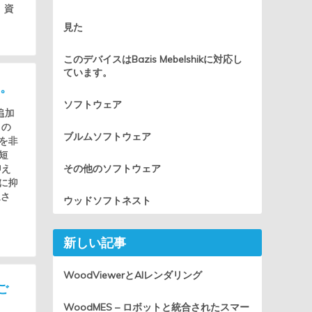
、資
見た
このデバイスはBazis Mebelshikに対応し
ています。
う。
ソフトウェア
追加
この
ブルムソフトウェア
を非
短
抑え
その他のソフトウェア
に抑
上さ
ウッドソフトネスト
新しい記事
WoodViewerとAIレンダリング
ご
WoodMES – ロボットと統合されたスマー