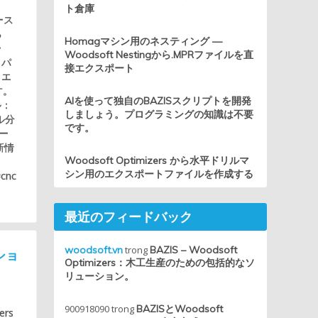
ト倉庫
ース
る
Homagマシン用のネスティング —
ー
Woodsoft Nestingから.MPRファイルを直
、パ
接エクスポート
：エ
す。
AIを使って独自のBAZISスクリプトを開発
ル：
しましょう。プログラミングの知識は不要
ル分
です。
ー
新情
Woodsoft Optimizers から水平ドリルマ
シン用のエクスポートファイルを作成する
#cnc
最近のフィードバック
woodsoft.vn
trong
BAZIS – Woodsoft
ーショ
Optimizers：木工生産のための包括的なソ
リューション。
900918090
trong
BAZISとWoodsoft
ers