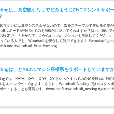
 Nestingは、真空吸引なしでどのようにCNCマシンをサポ
？
NCマシンには真空システムがないので、端をステープルで留める必要が
dsoftはボードが飛び出すのを自動的に防いでくれますか？はい、防いで
の設定で、「上から下、左から右」のオプションを選択してください。
ている人でも、Woodsoftを安心して使用できます！ #woodsoft_nest
 #Gcode #woodsoft #cnc #nesting
 Nestingは、どのCNCマシン座標系をサポートしています
Nestingでは、X+Y+、X+Y-、X-Y+、XY-といったすべてのCNC座標系に対
をエクスポートできます。さらに、Woodsoft Nestingではカスタム
することも可能です。#woodsoft #woodsoft_nesting #gcode #