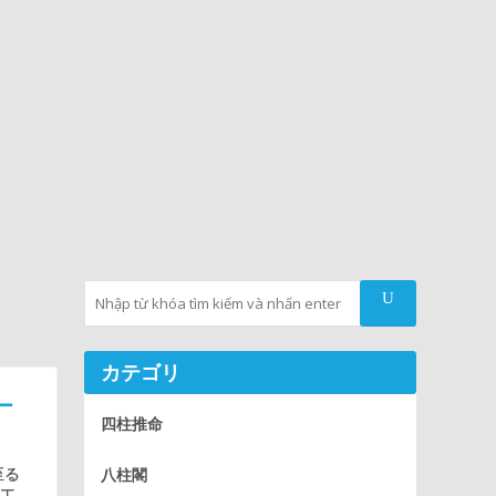
Tìm kiếm
カテゴリ
ー
四柱推命
至る
八柱閣
や工