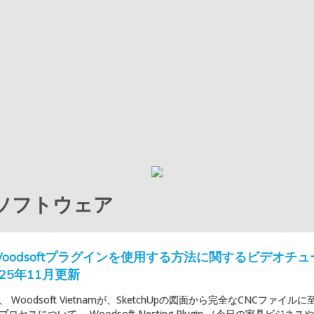
量累計ソフトウェア
pでWoodsoftプラグインを使用する方法に関するビデオチュ
025年11月更新
Woodsoft Vietnamが、SketchUpの図面から完全なCNCファイルに
セスについて、 Woodsoft Nesting Plugin （今日の家具ビジネス