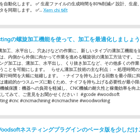
を自動化します。 ✅ 生産ファイルの生成時間を80%削減✅ 設計、生産
を同期します。 ✅...
Xem chi tiết
t Nestingの螺旋加工機能を使って、加工を最適化しましょ
tは、溝加工、水平出し、穴あけなどの作業に、新しいタイプの溝加工機能を
は、内側から外側に向かって作業を進める螺旋状の溝加工方法です。 
ング加工は、溝加工、水平出し、くり抜き加工など、その他多くの作業
うことを可能にします。 らせん溝加工技術の主な利点： – 処理時間の
実行時間を大幅に短縮します。 ・ナイフを持ち上げる回数を最小限に
は連続的かつスムーズに動くため、ナイフを持ち上げる必要性が最小限
– 機械保護：機器への負荷を軽減し、CNC機械の耐久性と稼働効率を向
してみて、ご意見をお聞かせください！ #gcode #woodsoft
ting #cnc #cncmachining #cncmachine #woodworking
p用Woodsoftネスティングプラグインのベータ版を少しだけ