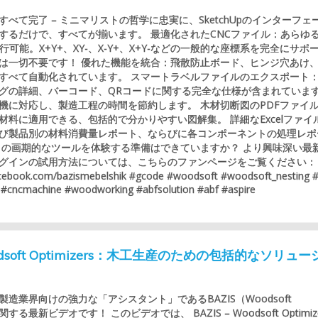
べて完了 – ミニマリストの哲学に忠実に、SketchUpのインターフェ
するだけで、すべてが揃います。 最適化されたCNCファイル：あらゆ
行可能。X+Y+、XY-、X-Y+、X+Y-などの一般的な座標系を完全にサポ
は一切不要です！ 優れた機能を統合：飛散防止ボード、ヒンジ穴あけ
すべて自動化されています。 スマートラベルファイルのエクスポート
グの詳細、バーコード、QRコードに関する完全な仕様が含まれていま
機に対応し、製造工程の時間を節約します。 木材切断図のPDFファイ
材料に適用できる、包括的で分かりやすい図解集。 詳細なExcelファイ
び製品別の材料消費量レポート、ならびに各コンポーネントの処理レポ
この画期的なツールを体験する準備はできていますか？ より興味深い最
グインの試用方法については、こちらのファンページをご覧ください：
acebook.com/bazismebelshik #gcode #woodsoft #woodsoft_nesting 
 #cncmachine #woodworking #abfsolution #abf #aspire
Woodsoft Optimizers：木工生産のための包括的なソリュ
造業界向けの強力な「アシスタント」であるBAZIS（Woodsoft
）に関する最新ビデオです！ このビデオでは、 BAZIS – Woodsoft Optimiz