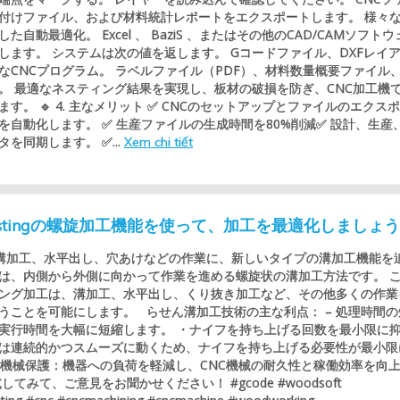
付けファイル、および材料統計レポートをエクスポートします。 様々
た自動最適化。 Excel 、 BaziS 、またはその他のCAD/CAMソフトウ
します。 システムは次の値を返します。 Gコードファイル、DXFレイ
なCNCプログラム。 ラベルファイル（PDF）、材料数量概要ファイル
。 最適なネスティング結果を実現し、板材の破損を防ぎ、CNC加工機
す。 🔹 4. 主なメリット ✅ CNCのセットアップとファイルのエクス
を自動化します。 ✅ 生産ファイルの生成時間を80%削減✅ 設計、生産
を同期します。 ✅...
Xem chi tiết
t Nestingの螺旋加工機能を使って、加工を最適化しましょ
tは、溝加工、水平出し、穴あけなどの作業に、新しいタイプの溝加工機能を
は、内側から外側に向かって作業を進める螺旋状の溝加工方法です。 
ング加工は、溝加工、水平出し、くり抜き加工など、その他多くの作業
うことを可能にします。 らせん溝加工技術の主な利点： – 処理時間の
実行時間を大幅に短縮します。 ・ナイフを持ち上げる回数を最小限に
は連続的かつスムーズに動くため、ナイフを持ち上げる必要性が最小限
– 機械保護：機器への負荷を軽減し、CNC機械の耐久性と稼働効率を向
してみて、ご意見をお聞かせください！ #gcode #woodsoft