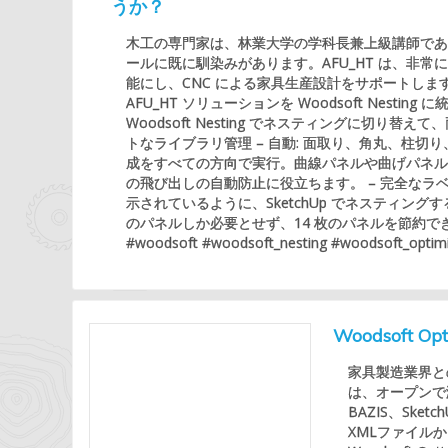
うか？
木工の専門家は、林業大学の学科長兼上級講師である
ールに既に馴染みがあります。AFU_HT は、非
能にし、CNC による家具生産設計をサポートします
AFU_HT ソリューションを Woodsoft Nest
Woodsoft Nesting でネスティングに切
トなライブラリ管理 – 自動: 面取り、角丸、柱
成をすべての方向で実行。曲線パネルや曲げパネルの描画…
の飛び出しの自動防止に役立ちます。 – 完全な
示されているように、SketchUp でネスティングする場
のパネルしか必要とせず、14 枚のパネルを節約できま
#woodsoft #woodsoft_nesting #woodsoft_optim
Woodsoft
家具製造業界との長
は、オープンで汎
BAZIS、Sket
XMLファイル