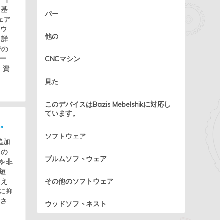
な基
パー
ェア
アウ
他の
、詳
での
ポー
CNCマシン
、資
見た
このデバイスはBazis Mebelshikに対応し
ています。
う。
ソフトウェア
追加
この
ブルムソフトウェア
を非
短
抑え
その他のソフトウェア
に抑
上さ
ウッドソフトネスト