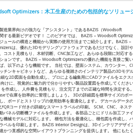
Woodsoft Optimizers：木工生産のための包括的なソリュ
造業界向けの強力な「アシスタント」であるBAZIS（Woodsoft
）に関する最新ビデオです！ このビデオでは、 BAZIS – Woodsoft Optimiz
ジュールの構造と機能から実際の使用方法までご紹介します。BAZIS –
 Optimizersは、優れた3Dモデリングソフトウェアであるだけでなく、設計
、コスト見積もり、木材切断、CNC加工など、あらゆる段階に対応する
ンです。 BAZIS – Woodsoft Optimizersの優れた機能を直接ご覧
ば、以下のような機能です。 当社では、壁面システム、カウンター、C
ッチンキャビネットなど、あらゆる複雑さのインテリア製品の3Dモデ
詳細な2D図面を自動生成し、プロによる編集用にCADファイルをエクス
客向けに、視覚的に魅力的で分かりやすい製品設置図を作成してくださ
）を作成し、人件費を見積もり、注文完了までの正確な時間を決定する
rehouseで在庫を効率的に管理しましょう。 3Dの詳細図を標準サイズのボ
し、ボードとストリップの使用効率を最適化します。 デカールデータ
びQRコード付きの詳細なスマートラベルの印刷。 SCM、CNC、ネステ
動パネル切断機ファイルを作成します。 各部品ごとにドリル加工ファ
な機械モデルに対応します。 梱包方法を最適化し、梱包図を作成し、
ルを印刷します。 BAZIS Interior Designは、3Dインテリアデザイ
速かつ直感的な空間レイアウトプランニングを提供します。 他にもた