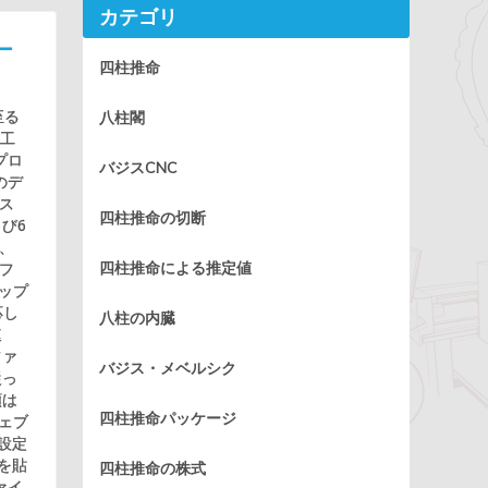
カテゴリ
ー
四柱推命
至る
八柱閣
や工
プロ
バジスCNC
のデ
ス
四柱推命の切断
よび6
で、
フ
四柱推命による推定値
アップ
応し
八柱の内臓
速
ファ
バジス・メベルシク
従っ
順は
四柱推命パッケージ
ェブ
 設定
を貼
四柱推命の株式
ァイ