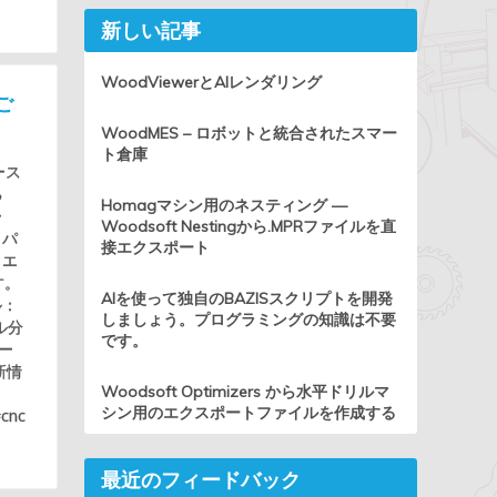
新しい記事
WoodViewerとAIレンダリング
ご
WoodMES – ロボットと統合されたスマー
ト倉庫
ース
る
Homagマシン用のネスティング —
ー
Woodsoft Nestingから.MPRファイルを直
、パ
接エクスポート
：エ
す。
AIを使って独自のBAZISスクリプトを開発
ル：
しましょう。プログラミングの知識は不要
ル分
です。
ー
新情
Woodsoft Optimizers から水平ドリルマ
シン用のエクスポートファイルを作成する
#cnc
最近のフィードバック