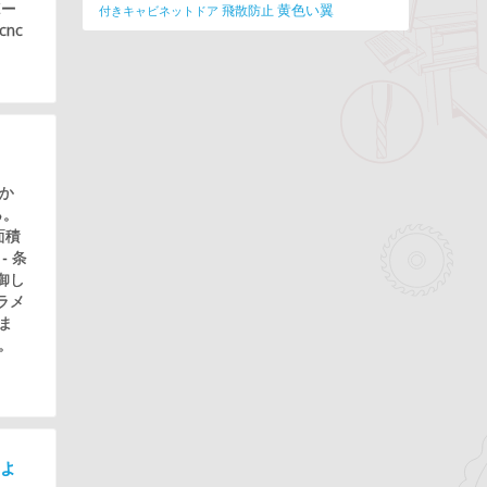
ボー
黄色い翼
飛散防止
付きキャビネットドア
cnc
れか
る。
面積
 条
御し
ラメ
ま
。
しょ