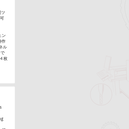
援ツ
を可
ェン
時作
パネル
オで
4 枚
s
ng