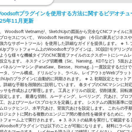
pでWoodsoftプラグインを使用する方法に関するビデオチュ
025年11月更新
Woodsoft Vietnamが、SketchUpの図面から完全なCNCファイルに
セスについて、 Woodsoft Nesting Plugin （今日の家具ビジネス
強力なサポートツール）を使用した詳細なガイドを提供します。 🔹 1. 
tchUpプラットフォーム上のWoodsoftプラグインは、3D設計モデリング
ような様々な機械タイプのCNC製造ファイルのエクスポートにシームレ
立ちます。 ネスティング切断機（Sic、Nanxing、KDTなど） 5面お
ネルソーマシン (PanaSaw、Biesse、Homag…) 一度設定するだけ
ータ、ツール構成、ドリルビット、ラベル、レイアウトがWebプラット
tchUpのプラグインに自動的に同期されます。 🔹 2. 初期設定とセット
、詳細な手順を段階的に説明しています。 各タイプのCNCマシンに対
ッサを作成および管理します。 工具とドリルの設定、切削速度、回転
設定します。 最適な切削、ルーティング、レベリング、穴あけ、プロ
工、およびツールパスプロセスを定義します。 システムの識別基準に
ムロックヒンジ、水平穴あけ、背面穴あけを設定します。 これらの手
ロジェクトに関わる複数のエンジニア間の整合性を確保するために、ウ
フォーム上で実行されます。 🔹 3. ネストの結果を実行して確認する
Woodsoftプラグインでは以下のことが可能になります。 材料にラベル
端点をマークする。 レイヤーを読み込んで確認してください。 CNCフ