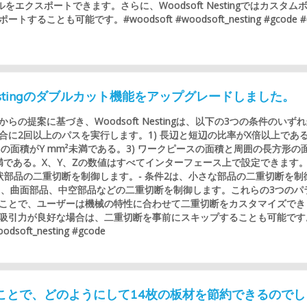
をエクスポートできます。さらに、Woodsoft Nestingではカスタム
することも可能です。#woodsoft #woodsoft_nesting #gcode #
 Nestingのダブルカット機能をアップグレードしました。
らの提案に基づき、Woodsoft Nestingは、以下の3つの条件のいず
合に2回以上のパスを実行します。1) 長辺と短辺の比率がX倍以上であ
スの面積がY mm²未満である。3) ワークピースの面積と周囲の長方形の
満である。X、Y、Zの数値はすべてインターフェース上で設定できます。-
状部品の二重切断を制御します。- 条件2は、小さな部品の二重切断を制
3は、曲面部品、中空部品などの二重切断を制御します。これらの3つのパ
ことで、ユーザーは機械の特性に合わせて二重切断をカスタマイズでき
吸引力が良好な場合は、二重切断を事前にスキップすることも可能です
odsoft_nesting #gcode
を統合することで、どのようにして14枚の板材を節約できるので