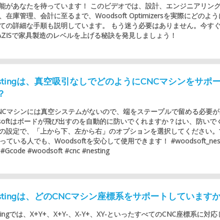
能があなたを待っています！ このビデオでは、設計、エンジニアリン
在庫管理、会計に至るまで、Woodsoft Optimizersを実際にどのよ
ての詳細な手順も説明しています。 もう迷う必要はありません。今す
AZISで家具製造のレベルを上げる秘訣を発見しましょう！
 Nestingは、真空吸引なしでどのようにCNCマシンをサポ
？
NCマシンには真空システムがないので、端をステープルで留める必要が
dsoftはボードが飛び出すのを自動的に防いでくれますか？はい、防いで
の設定で、「上から下、左から右」のオプションを選択してください。
ている人でも、Woodsoftを安心して使用できます！ #woodsoft_nest
 #Gcode #woodsoft #cnc #nesting
 Nestingは、どのCNCマシン座標系をサポートしています
Nestingでは、X+Y+、X+Y-、X-Y+、XY-といったすべてのCNC座標系に対