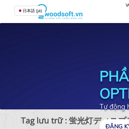
W
日本語 (ja)
PHẦ
OPT
Tự động h
Tag lưu trữ : 蛍光灯
ĐĂNG K