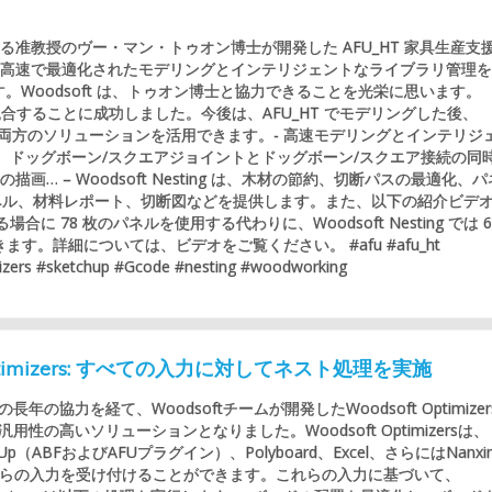
准教授のヴー・マン・トゥオン博士が開発した AFU_HT 家具生産支
常に高速で最適化されたモデリングとインテリジェントなライブラリ管理
。Woodsoft は、トゥオン博士と協力できることを光栄に思います。
ing に統合することに成功しました。今後は、AFU_HT でモデリングした後、
り替えて、両方のソリューションを活用できます。- 高速モデリングとインテリジ
切り、ドッグボーン/スクエアジョイントとドッグボーン/スクエア接続の同
 – Woodsoft Nesting は、木材の節約、切断パスの最適化、
ラベル、材料レポート、切断図などを提供します。また、以下の紹介ビデ
合に 78 枚のパネルを使用する代わりに、Woodsoft Nesting では 6
す。詳細については、ビデオをご覧ください。 #afu #afu_ht
izers #sketchup #Gcode #nesting #woodworking
 Optimizers: すべての入力に対してネスト処理を実施
年の協力を経て、Woodsoftチームが開発したWoodsoft Optimizer
用性の高いソリューションとなりました。Woodsoft Optimizersは、
chUp（ABFおよびAFUプラグイン）、Polyboard、Excel、さらにはNanxi
からの入力を受け付けることができます。これらの入力に基づいて、