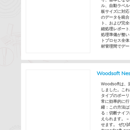
ル、自動ラベル
板サイズに対応し
のデータを統合
ト、および完全
細処理レポート
処理準備が整いま
トプロセス全体
材管理間でデータ
Woodsof
Woodsof
しました。これ
タイプのボーリ
常に効率的に行
縮：この方法は
る：切断ナイフ
えられます。 
せます。 ぜひ試