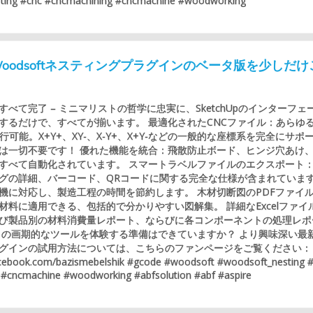
ting #cnc #cncmachining #cncmachine #woodworking
p用Woodsoftネスティングプラグインのベータ版を少しだけ
べて完了 – ミニマリストの哲学に忠実に、SketchUpのインターフェ
するだけで、すべてが揃います。 最適化されたCNCファイル：あらゆ
行可能。X+Y+、XY-、X-Y+、X+Y-などの一般的な座標系を完全にサポ
は一切不要です！ 優れた機能を統合：飛散防止ボード、ヒンジ穴あけ
すべて自動化されています。 スマートラベルファイルのエクスポート
グの詳細、バーコード、QRコードに関する完全な仕様が含まれていま
機に対応し、製造工程の時間を節約します。 木材切断図のPDFファイ
材料に適用できる、包括的で分かりやすい図解集。 詳細なExcelファイ
び製品別の材料消費量レポート、ならびに各コンポーネントの処理レポ
この画期的なツールを体験する準備はできていますか？ より興味深い最
グインの試用方法については、こちらのファンページをご覧ください：
acebook.com/bazismebelshik #gcode #woodsoft #woodsoft_nesting 
 #cncmachine #woodworking #abfsolution #abf #aspire