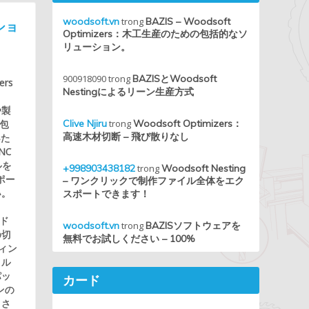
woodsoft.vn
trong
BAZIS – Woodsoft
ーショ
Optimizers：木工生産のための包括的なソ
リューション。
900918090
trong
BAZISとWoodsoft
ers
Nestingによるリーン生産方式
や製
包
Clive Njiru
trong
Woodsoft Optimizers：
高速木材切断 – 飛び散りなし
いた
NC
ルを
+998903438182
trong
Woodsoft Nesting
ポー
– ワンクリックで制作ファイル全体をエク
い。
スポートできます！
。
ード
woodsoft.vn
trong
BAZISソフトウェアを
の切
無料でお試しください – 100%
ィン
イル
パッ
カード
ンの
くさ