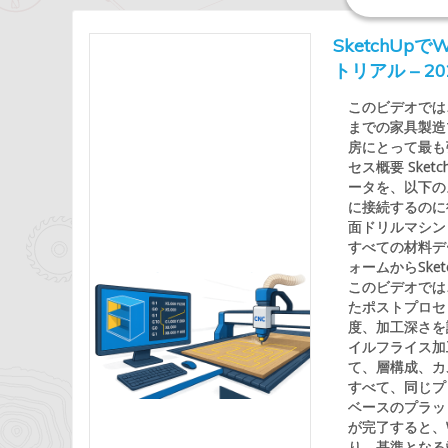
SketchU
トリアル – 2
このビデオでは、 
までの家具製造プロ
房にとって最も
セス概要 Ske
ータを、以下の
に接続するのに役
面ドリルマシン パ
すべての材料デ
ォームからSke
このビデオでは
たポストプロセ
度、加工深さを
イルフライス加
て、層構成、カ
すべて、同じプ
ベースのプラット
が完了すると、
り、基準となる