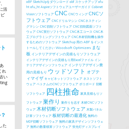
aBF SketchUpをダウンロード
abf スケッチアップ
afu
グ、
ht
afu_ht
Aspireソフトウェアユーザーガイド
Cabinet
うに活
CNC
CNCソ
ぐビ
Visionソフトウェア
CNCウィング
フトウェア
CNCドリルマシン
CNCネスティン
グマシン
CNC切削ソフトウェア
CNC切削図面ソフト
ウェア
CNC実行ソフトウェア
CNC木工コース
CNC木
工プログラミングソフトウェア
CNC木材切削機を操作
するためのソフトウェア
Sketchup 用の ABF をインス
ート
まな
Woodsoft Optimizers
トールしてください
板
インテリアデザインの見積もりソフトウェア
インテリアデザインの見積もり用Excelファイル
イン
あ
インテリアデザイン費
テリアデザインソフトウェア
ウッドソフト
くれ
オプテ
用の見積もり
古い
ィマイザ
キャビネットソフトウェア
ネストソフト
ing
ウェア
ベトナムのCNCソフトウェア
ポリボード
切断
四柱推命
ソフトウェア
家具見積もりソ
巣作り
フトウェア
巣作りを志す
木材CNCソフト
木材切断ソフトウェア
ウェア
木製パネル
か？
板材切断の最適化
計算ソフトウェア
無料の
MDF切断ソフトウェア
無料の家具デザインソフトウェ
応した
ア
無料の数量積算ソフトウェア
蛍光灯ディスプレイ