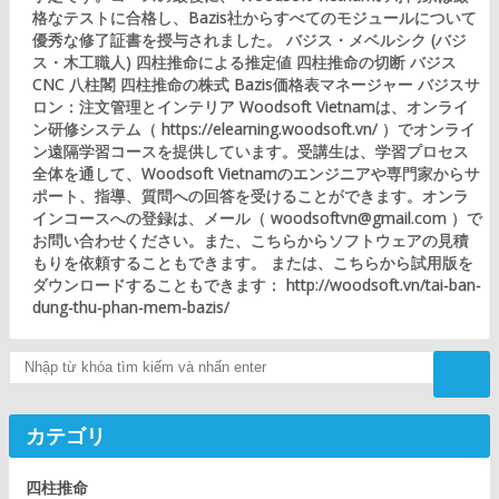
格なテストに合格し、Bazis社からすべてのモジュールについて
優秀な修了証書を授与されました。 バジス・メベルシク (バジ
ス・木工職人) 四柱推命による推定値 四柱推命の切断 バジス
CNC 八柱閣 四柱推命の株式 Bazis価格表マネージャー バジスサ
ロン：注文管理とインテリア Woodsoft Vietnamは、オンライ
ン研修システム（ https://elearning.woodsoft.vn/ ）でオンライ
ン遠隔学習コースを提供しています。受講生は、学習プロセス
全体を通して、Woodsoft Vietnamのエンジニアや専門家からサ
ポート、指導、質問への回答を受けることができます。オンラ
インコースへの登録は、メール（ woodsoftvn@gmail.com ）で
お問い合わせください。また、こちらからソフトウェアの見積
もりを依頼することもできます。 または、こちらから試用版を
ダウンロードすることもできます： http://woodsoft.vn/tai-ban-
dung-thu-phan-mem-bazis/
Tìm kiếm
カテゴリ
四柱推命