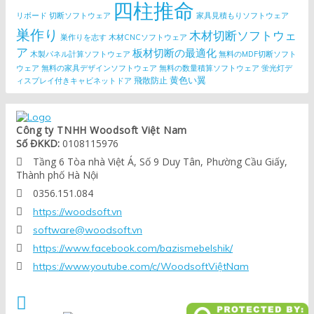
四柱推命
リボード
切断ソフトウェア
家具見積もりソフトウェア
巣作り
木材切断ソフトウェ
巣作りを志す
木材CNCソフトウェア
ア
板材切断の最適化
木製パネル計算ソフトウェア
無料のMDF切断ソフト
ウェア
無料の家具デザインソフトウェア
無料の数量積算ソフトウェア
蛍光灯デ
黄色い翼
飛散防止
ィスプレイ付きキャビネットドア
Công ty TNHH Woodsoft Việt Nam
Số ĐKKD:
0108115976
Tầng 6 Tòa nhà Việt Á, Số 9 Duy Tân, Phường Cầu Giấy,

Thành phố Hà Nội
0356.151.084

https://woodsoft.vn

software@woodsoft.vn

https://www.facebook.com/bazismebelshik/

https://www.youtube.com/c/WoodsoftViệtNam

