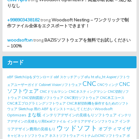
りなし
+998903438182
trong
Woodsoft Nesting – ワンクリックで制
作ファイル全体をエクスポートできます！
woodsoft.vn
trong
BAZISソフトウェアを無料でお試しください
– 100%
カード
aBF SketchUpをダウンロード
abf スケッチアップ
afu ht
afu_ht
Aspireソフトウ
CNC
CNC
ェアユーザーガイド
Cabinet Visionソフトウェア
CNCウィング
ソフトウェア
CNCドリルマシン
CNCネスティングマシン
CNC切削ソフ
トウェア
CNC切削図面ソフトウェア
CNC実行ソフトウェア
CNC木工コース
CNC木工プログラミングソフトウェア
CNC木材切削機を操作するためのソフト
Woodsoft
ウェア
Sketchup 用の ABF をインストールしてください
まな板
Optimizers
インテリアデザインの見積もりソフトウェア
インテリ
インテ
アデザインの見積もり用Excelファイル
インテリアデザインソフトウェア
ウッドソフト
オプティマイザ
リアデザイン費用の見積もり
キャビネットソフトウェア
ネストソフトウェア
ベトナムのCNCソフトウェア
ポ