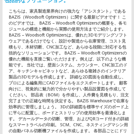
包括的なソリューション。
こちらは、家具製造業界向けの強力な「アシスタント」である
BAZIS（Woodsoft Optimizers）に関する最新ビデオです！ こ
のビデオでは、 BAZIS – Woodsoft Optimizersの概要を、各モ
ジュールの構造と機能から実際の使用方法までご紹介します。
BAZIS – Woodsoft Optimizersは、優れた3Dモデリングソフト
ウェアであるだけでなく、設計や製造から在庫管理、コスト見
積もり、木材切断、CNC加工など、あらゆる段階に対応する包
括的なソリューションです。 BAZIS – Woodsoft Optimizersの
優れた機能を直接ご覧いただけます。例えば、以下のような機
能です。 当社では、壁面システム、カウンター、CNC加工のド
ア、キッチンキャビネットなど、あらゆる複雑さのインテリア
製品の3Dモデルを作成します。 詳細な2D図面を自動生成し、
プロによる編集用にCADファイルをエクスポートします。 顧客
向けに、視覚的に魅力的で分かりやすい製品設置図を作成して
ください。 部品表（BOM）を作成し、人件費を見積もり、注文
完了までの正確な時間を決定する。 BAZIS Warehouseで在庫を
効率的に管理しましょう。 3Dの詳細図を標準サイズのボード上
に平らに配置し、ボードとストリップの使用効率を最適化しま
す。 デカールデータの切断、管理、およびQRコード付きの詳細
なスマートラベルの印刷。 SCM、CNC、ネスティングマシン用
の自動パネル切断機ファイルを作成します。 各部品ごとにドリ