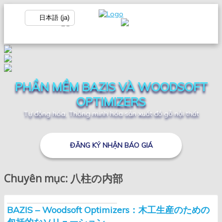
日本語 (ja)
PHẦN MỀM BAZIS VÀ WOODSOFT
OPTIMIZERS
Tự động hóa, Thông minh hóa sản xuất đồ gỗ nội thất
ĐĂNG KÝ NHẬN BÁO GIÁ
Chuyên mục: 八柱の内部
BAZIS – Woodsoft Optimizers：木工生産のための