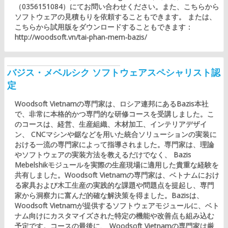
（0356151084）にてお問い合わせください。また、こちらから
ソフトウェアの見積もりを依頼することもできます。 または、
こちらから試用版をダウンロードすることもできます：
http://woodsoft.vn/tai-phan-mem-bazis/
バジス・メベルシク ソフトウェアスペシャリスト認
定
Woodsoft Vietnamの専門家は、ロシア連邦にあるBazis本社
で、非常に本格的かつ専門的な研修コースを受講しました。こ
のコースは、経営、生産組織、木材加工、インテリアデザイ
ン、 CNCマシンや鋸などを用いた統合ソリューションの実装に
おける一流の専門家によって指導されました。専門家は、理論
やソフトウェアの実装方法を教えるだけでなく、 Bazis
Mebelshikモジュールを実際の生産現場に適用した貴重な経験を
共有しました。Woodsoft Vietnamの専門家は、ベトナムにおけ
る家具および木工生産の実践的な課題や問題点を提起し、専門
家から洞察力に富んだ的確な解決策を得ました。Bazisは、
Woodsoft Vietnamが提供するソフトウェアモジュールに、ベト
ナム向けにカスタマイズされた特定の機能や改善点も組み込む
予定です。コースの最後に、 Woodsoft Vietnamの専門家は厳