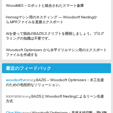
WoodMES – ロボットと統合されたスマート倉庫
Homagマシン用のネスティング — Woodsoft Nestingか
ら.MPRファイルを直接エクスポート
AIを使って独自のBAZISスクリプトを開発しましょう。プログ
ラミングの知識は不要です。
Woodsoft Optimizers から水平ドリルマシン用のエクスポート
ファイルを作成する
最近のフィードバック
woodsoft.vn
trong
BAZIS – Woodsoft Optimizers：木工生産
のための包括的なソリューション。
900918090
trong
BAZISとWoodsoft Nestingによるリーン生産
方式
Clive Njiru
trong
Woodsoft Optimizers：高速木材切断 – 飛び散