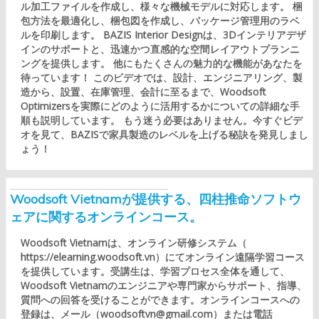
ル加工ファイルを作成し、様々な機械モデルに対応します。 梱
包方法を最適化し、梱包図を作成し、パッケージ管理用のラベ
ルを印刷します。 BAZIS Interior Designは、3Dインテリアデザ
インのサポートと、迅速かつ直感的な空間レイアウトプランニ
ングを提供します。 他にもたくさんの魅力的な機能があなたを
待っています！ このビデオでは、設計、エンジニアリング、製
造から、設置、在庫管理、会計に至るまで、Woodsoft
Optimizersを実際にどのように活用するかについての詳細な手
順も説明しています。 もう迷う必要はありません。今すぐビデ
オを見て、BAZISで家具製造のレベルを上げる秘訣を発見しまし
ょう！
Woodsoft Vietnamが提供する、四柱推命ソフトウ
ェアに関するオンラインコース。
Woodsoft Vietnamは、オンライン研修システム（
https://elearning.woodsoft.vn）にてオンライン遠隔学習コース
を提供しています。受講生は、学習プロセス全体を通して、
Woodsoft Vietnamのエンジニアや専門家からサポート、指導、
質問への回答を受けることができます。オンラインコースへの
登録は、メール（woodsoftvn@gmail.com）または電話