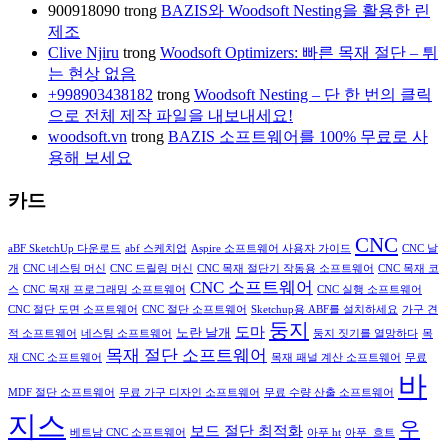
900918090
trong
BAZIS와 Woodsoft Nesting을 활용한 린
제조
Clive Njiru
trong
Woodsoft Optimizers: 빠른 목재 절단 – 튀
는 현상 없음
+998903438182
trong
Woodsoft Nesting – 단 한 번의 클릭
으로 전체 제작 파일을 내보내세요!
woodsoft.vn
trong
BAZIS 소프트웨어를 100% 무료로 사
용해 보세요
카드
CNC
aBF SketchUp 다운로드
abf 스케치업
Aspire 소프트웨어 사용자 가이드
CNC 날
개
CNC 네스팅 머신
CNC 드릴링 머신
CNC 목재 절단기 작동용 소프트웨어
CNC 목재 코
CNC 소프트웨어
스
CNC 목재 프로그래밍 소프트웨어
CNC 실행 소프트웨어
CNC 절단 도면 소프트웨어
CNC 절단 소프트웨어
Sketchup용 ABF를 설치하세요
가구 견
둥지
도마
노란 날개
적 소프트웨어
네스팅 소프트웨어
둥지 짓기를 열망하다
목
목재 절단 소프트웨어
재 CNC 소프트웨어
목재 패널 계산 소프트웨어
무료
바
MDF 절단 소프트웨어
무료 가구 디자인 소프트웨어
무료 수량 산출 소프트웨어
지스
우
보드 절단 최적화
베트남 CNC 소프트웨어
아푸 ht
아푸_흐트