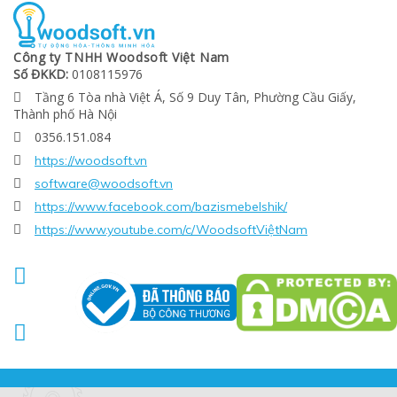
Công ty TNHH Woodsoft Việt Nam
Số ĐKKD:
0108115976
Tầng 6 Tòa nhà Việt Á, Số 9 Duy Tân, Phường Cầu Giấy,

Thành phố Hà Nội
0356.151.084

https://woodsoft.vn

software@woodsoft.vn

https://www.facebook.com/bazismebelshik/

https://www.youtube.com/c/WoodsoftViệtNam


