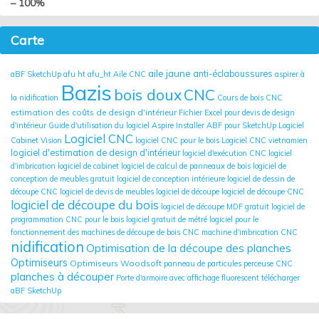
– 100%
Carte
aile jaune
anti-éclaboussures
aBF SketchUp
afu ht
afu_ht
Aile CNC
aspirer à
Bazis
bois doux
CNC
la nidification
Cours de bois CNC
estimation des coûts de design d'intérieur
Fichier Excel pour devis de design
d'intérieur
Guide d'utilisation du logiciel Aspire
Installer ABF pour SketchUp
Logiciel
Logiciel CNC
Cabinet Vision
logiciel CNC pour le bois
Logiciel CNC vietnamien
logiciel d'estimation de design d'intérieur
logiciel d'exécution CNC
logiciel
d'imbrication
logiciel de cabinet
logiciel de calcul de panneaux de bois
logiciel de
conception de meubles gratuit
logiciel de conception intérieure
logiciel de dessin de
découpe CNC
logiciel de devis de meubles
logiciel de découpe
logiciel de découpe CNC
logiciel de découpe du bois
logiciel de découpe MDF gratuit
logiciel de
programmation CNC pour le bois
logiciel gratuit de métré
logiciel pour le
fonctionnement des machines de découpe de bois CNC
machine d'imbrication CNC
nidification
Optimisation de la découpe des planches
Optimiseurs
Optimiseurs Woodsoft
panneau de particules
perceuse CNC
planches à découper
Porte d'armoire avec affichage fluorescent
télécharger
aBF SketchUp