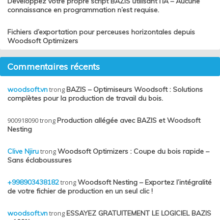
Développez votre propre script BAZIS utilisant l’IA – Aucune
connaissance en programmation n’est requise.
Fichiers d’exportation pour perceuses horizontales depuis
Woodsoft Optimizers
Commentaires récents
woodsoft.vn
trong
BAZIS – Optimiseurs Woodsoft : Solutions
complètes pour la production de travail du bois.
900918090
trong
Production allégée avec BAZIS et Woodsoft
Nesting
Clive Njiru
trong
Woodsoft Optimizers : Coupe du bois rapide –
Sans éclaboussures
+998903438182
trong
Woodsoft Nesting – Exportez l’intégralité
de votre fichier de production en un seul clic !
woodsoft.vn
trong
ESSAYEZ GRATUITEMENT LE LOGICIEL BAZIS