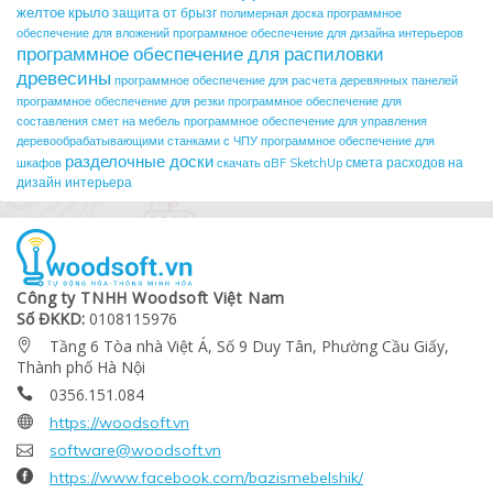
желтое крыло
защита от брызг
полимерная доска
программное
обеспечение для вложений
программное обеспечение для дизайна интерьеров
программное обеспечение для распиловки
древесины
программное обеспечение для расчета деревянных панелей
программное обеспечение для резки
программное обеспечение для
составления смет на мебель
программное обеспечение для управления
деревообрабатывающими станками с ЧПУ
программное обеспечение для
разделочные доски
смета расходов на
шкафов
скачать aBF SketchUp
дизайн интерьера
Công ty TNHH Woodsoft Việt Nam
Số ĐKKD:
0108115976
Tầng 6 Tòa nhà Việt Á, Số 9 Duy Tân, Phường Cầu Giấy,

Thành phố Hà Nội
0356.151.084


https://woodsoft.vn

software@woodsoft.vn

https://www.facebook.com/bazismebelshik/