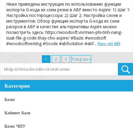
Ниже приведена инструкция по использованию функции
экспорта G-кода из схем резки в ABF вместо Aspire: 1) Шаг 1:
Настройка постпроцессора: 2) Шаг 2: Настройка слоев и
инструментов: Обзор функции экспорта G-кода из схем
раскроя в ABF в качестве альтернативы Aspire можно
посмотреть здесь: https://woodsoft.vn/mien-phi-tinh-nang-
xuat-file-g-code-thay-cho-aspire/ #Bazis #woodsoft
#woodsoftnesting #Gcode #abfsolution #abf...
Xem chi tiết
1
2
3
Trang sau »
Tìm kiếm
Категория
Базис
Кабинет Бази
Базис ЧПУ