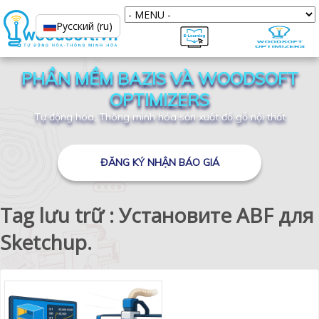
Русский (ru)
PHẦN MỀM BAZIS VÀ WOODSOFT
OPTIMIZERS
Tự động hóa, Thông minh hóa sản xuất đồ gỗ nội thất
ĐĂNG KÝ NHẬN BÁO GIÁ
Tag lưu trữ : Установите ABF для
Sketchup.