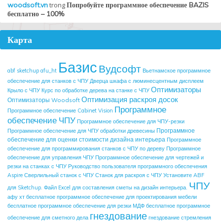
woodsoft.vn
trong
Попробуйте программное обеспечение BAZIS
бесплатно – 100%
Карта
Базис
Вудсофт
abf sketchup
afu_ht
Вьетнамское программное
обеспечение для станков с ЧПУ
Дверца шкафа с люминесцентным дисплеем
Оптимизаторы
Крыло с ЧПУ
Курс по обработке дерева на станке с ЧПУ
Оптимизация раскроя досок
Оптимизаторы Woodsoft
Программное
Программное обеспечение Cabinet Vision
обеспечение ЧПУ
Программное обеспечение для ЧПУ-резки
Программное
Программное обеспечение для ЧПУ обработки древесины
обеспечение для оценки стоимости дизайна интерьера
Программное
обеспечение для программирования станков с ЧПУ по дереву
Программное
обеспечение для управления ЧПУ
Программное обеспечение для чертежей и
резки на станках с ЧПУ
Руководство пользователя программного обеспечения
Aspire
Сверлильный станок с ЧПУ
Станок для раскроя с ЧПУ
Установите ABF
ЧПУ
для Sketchup.
Файл Excel для составления сметы на дизайн интерьера.
афу хт
бесплатное программное обеспечение для проектирования мебели
бесплатное программное обеспечение для резки МДФ
бесплатное программное
гнездование
обеспечение для сметного дела
гнездование стремления