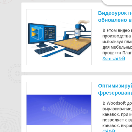
Видеоурок п
обновлено в
В этом видео 
производства 
используя пла
для мебельных
процесса Плаг
Xem chi tiết
Оптимизируй
фрезерования
В Woodsoft до
выравнивание,
канавок, при 
позволяет с в
канавок, выра
chi tiết