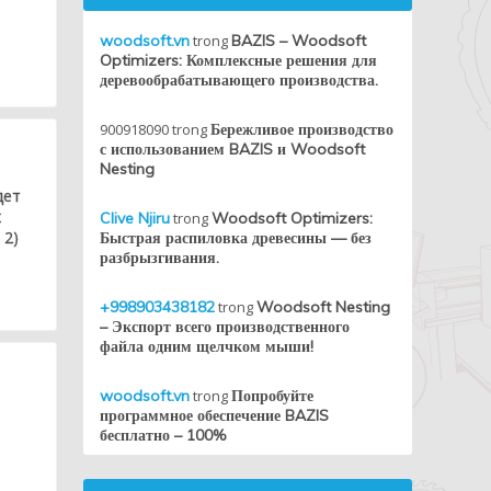
woodsoft.vn
trong
BAZIS – Woodsoft
Optimizers: Комплексные решения для
деревообрабатывающего производства.
900918090
trong
Бережливое производство
с использованием BAZIS и Woodsoft
Nesting
дет
х
Clive Njiru
trong
Woodsoft Optimizers:
 2)
Быстрая распиловка древесины — без
разбрызгивания.
+998903438182
trong
Woodsoft Nesting
– Экспорт всего производственного
файла одним щелчком мыши!
woodsoft.vn
trong
Попробуйте
программное обеспечение BAZIS
бесплатно – 100%