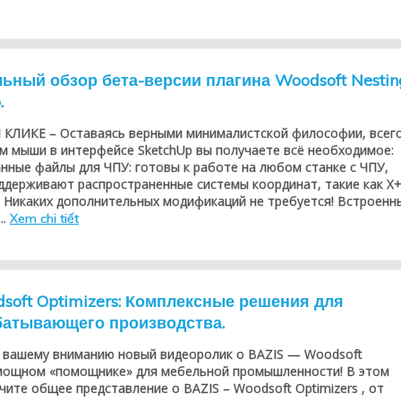
ьный обзор бета-версии плагина Woodsoft Nestin
.
КЛИКЕ – Оставаясь верными минималистской философии, всег
м мыши в интерфейсе SketchUp вы получаете всё необходимое:
ные файлы для ЧПУ: готовы к работе на любом станке с ЧПУ,
ддерживают распространенные системы координат, такие как X+
Y-. Никаких дополнительных модификаций не требуется! Встроенн
..
Xem chi tiết
dsoft Optimizers: Комплексные решения для
батывающего производства.
 вашему вниманию новый видеоролик о BAZIS — Woodsoft
 мощном «помощнике» для мебельной промышленности! В этом
чите общее представление о BAZIS – Woodsoft Optimizers , от