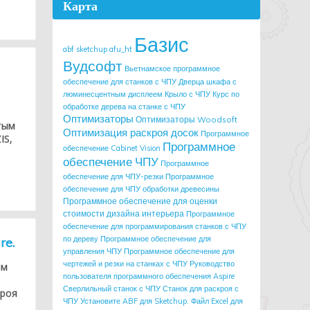
Карта
Базис
abf sketchup
afu_ht
Вудсофт
Вьетнамское программное
обеспечение для станков с ЧПУ
Дверца шкафа с
люминесцентным дисплеем
Крыло с ЧПУ
Курс по
обработке дерева на станке с ЧПУ
Оптимизаторы
Оптимизаторы Woodsoft
тым
Оптимизация раскроя досок
Программное
IS,
Программное
обеспечение Cabinet Vision
обеспечение ЧПУ
Программное
обеспечение для ЧПУ-резки
Программное
обеспечение для ЧПУ обработки древесины
Программное обеспечение для оценки
стоимости дизайна интерьера
Программное
обеспечение для программирования станков с ЧПУ
по дереву
Программное обеспечение для
re.
управления ЧПУ
Программное обеспечение для
чертежей и резки на станках с ЧПУ
Руководство
ем
пользователя программного обеспечения Aspire
Сверлильный станок с ЧПУ
Станок для раскроя с
кроя
ЧПУ
Установите ABF для Sketchup.
Файл Excel для