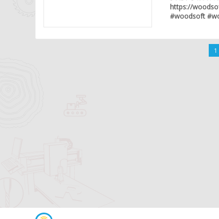
https://woodsof
#woodsoft #woo
1