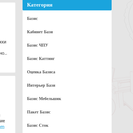
Категория
Базис
Кабинет Бази
жки
Базис ЧПУ
о...
Базис Каттинг
Оценка Базиса
Интерьер Бази
Базис Мебельшик
Пакет Базис
я
ние
Базис Сток
em