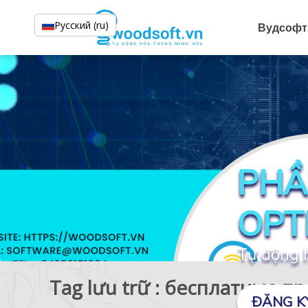
Русский (ru)
Вудсофт
PHẦ
OPT
Tự động h
Tag lưu trữ : бесплатные 
ĐĂNG K