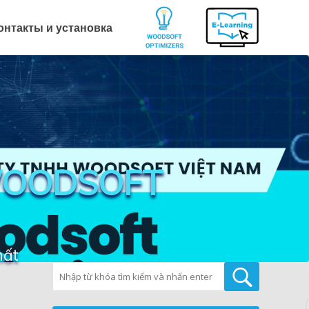
онтакты и установка
WOODSOFT
hất
Tìm kiếm