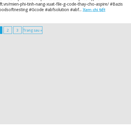
t.vn/mien-phi-tinh-nang-xuat-file-g-code-thay-cho-aspire/ #Bazis
dsoftnesting #Gcode #abfsolution #abf...
Xem chi tiết
2
3
Trang sau »