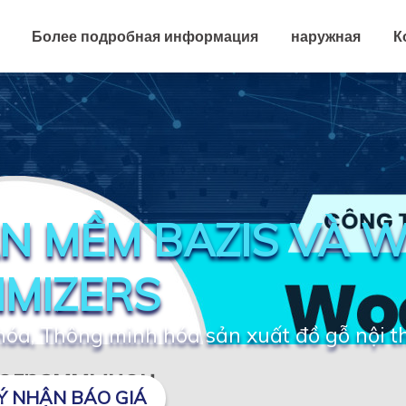
Более подробная информация
наружная
К
N MỀM BAZIS VÀ 
IMIZERS
óa, Thông minh hóa sản xuất đồ gỗ nội t
программынон
Ý NHẬN BÁO GIÁ