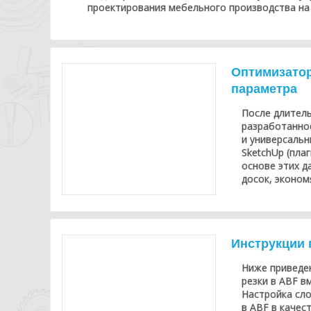
проектирования мебельного производства на с
Оптимизатор
параметра
После длител
разработанно
и универсальн
SketchUp (плаг
основе этих д
досок, экономя
Инструкции п
Ниже приведен
резки в ABF вм
Настройка сло
в ABF в качес