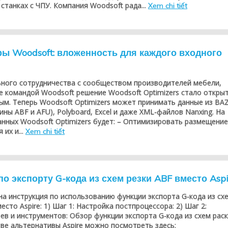
танках с ЧПУ. Компания Woodsoft рада...
Xem chi tiết
ы Woodsoft: вложенность для каждого входного
ьного сотрудничества с сообществом производителей мебели,
е командой Woodsoft решение Woodsoft Optimizers стало откры
ым. Теперь Woodsoft Optimizers может принимать данные из BAZ
ины ABF и AFU), Polyboard, Excel и даже XML-файлов Nanxing. На
анных Woodsoft Optimizers будет: – Оптимизировать размещение
 их и...
Xem chi tiết
о экспорту G-кода из схем резки ABF вместо Aspi
а инструкция по использованию функции экспорта G-кода из сх
есто Aspire: 1) Шаг 1: Настройка постпроцессора: 2) Шаг 2:
ев и инструментов: Обзор функции экспорта G-кода из схем рас
тве альтернативы Aspire можно посмотреть здесь: