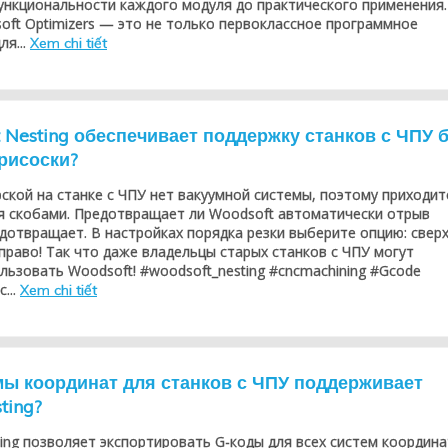
ункциональности каждого модуля до практического применения.
oft Optimizers — это не только первоклассное программное
ля...
Xem chi tiết
 Nesting обеспечивает поддержку станков с ЧПУ 
рисоски?
ской на станке с ЧПУ нет вакуумной системы, поэтому приходит
я скобами. Предотвращает ли Woodsoft автоматически отрыв
едотвращает. В настройках порядка резки выберите опцию: свер
аправо! Так что даже владельцы старых станков с ЧПУ могут
льзовать Woodsoft! #woodsoft_nesting #cncmachining #Gcode
...
Xem chi tiết
мы координат для станков с ЧПУ поддерживает
ting?
ing позволяет экспортировать G-коды для всех систем координа