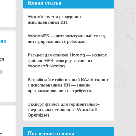
Новая статья
WoodViewer и рендеринг с
использованием ИИ
WoodMES — интеллектуальный склад,
без
интегрированный с роботами.
Раскрой для станков Homag — экспорт
ся
файлов .MPR непосредственно из
Woodsoft Nesting
ху
Разработайте собственный BAZIS-скрипт
с использованием ИИ — знание
программирования не требуется.
Экспорт файлов для горизонтально-
сверлильных станков из Woodsoft
Optimizers
Последние отзывы
т