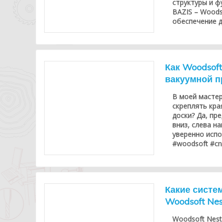
структуры и ф
BAZIS – Woods
обеспечение д
Как Woodsoft
вакуумной п
В моей мастер
скреплять кра
доски? Да, пр
вниз, слева н
уверенно испо
#woodsoft #cnc
Какие систе
Woodsoft Nes
Woodsoft Nest