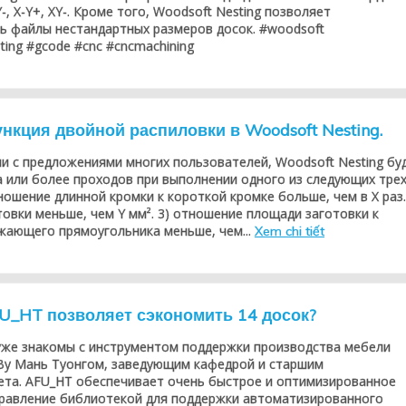
-, X-Y+, XY-. Кроме того, Woodsoft Nesting позволяет
ь файлы нестандартных размеров досок. #woodsoft
ting #gcode #cnc #cncmachining
нкция двойной распиловки в Woodsoft Nesting.
и с предложениями многих пользователей, Woodsoft Nesting бу
 или более проходов при выполнении одного из следующих тре
тношение длинной кромки к короткой кромке больше, чем в X раз.
овки меньше, чем Y мм². 3) отношение площади заготовки к
жающего прямоугольника меньше, чем...
Xem chi tiết
AFU_HT позволяет сэкономить 14 досок?
же знакомы с инструментом поддержки производства мебели
Ву Мань Туонгом, заведующим кафедрой и старшим
ета. AFU_HT обеспечивает очень быстрое и оптимизированное
правление библиотекой для поддержки автоматизированного