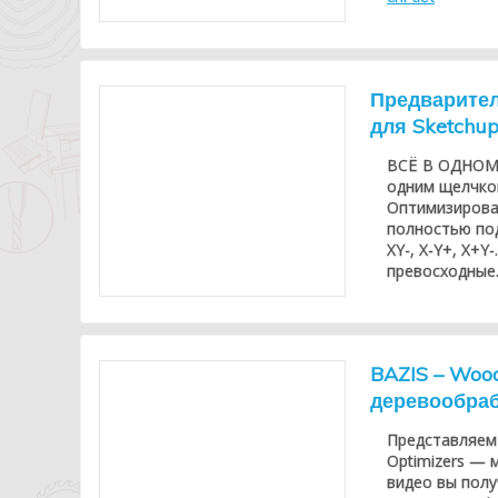
Предварител
для Sketchup
ВСЁ В ОДНОМ 
одним щелчко
Оптимизирован
полностью по
XY-, X-Y+, X+
превосходные.
BAZIS – Woo
деревообра
Представляем
Optimizers —
видео вы полу