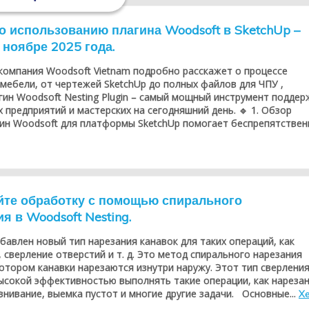
о использованию плагина Woodsoft в SketchUp –
 ноябре 2025 года.
компания Woodsoft Vietnam подробно расскажет о процессе
мебели, от чертежей SketchUp до полных файлов для ЧПУ ,
гин Woodsoft Nesting Plugin – самый мощный инструмент поддер
 предприятий и мастерских на сегодняшний день. 🔹 1. Обзор
ин Woodsoft для платформы SketchUp помогает беспрепятственн
те обработку с помощью спирального
 в Woodsoft Nesting.
бавлен новый тип нарезания канавок для таких операций, как
 сверление отверстий и т. д. Это метод спирального нарезания
котором канавки нарезаются изнутри наружу. Этот тип сверлени
ысокой эффективностью выполнять такие операции, как нареза
внивание, выемка пустот и многие другие задачи. Основные...
X