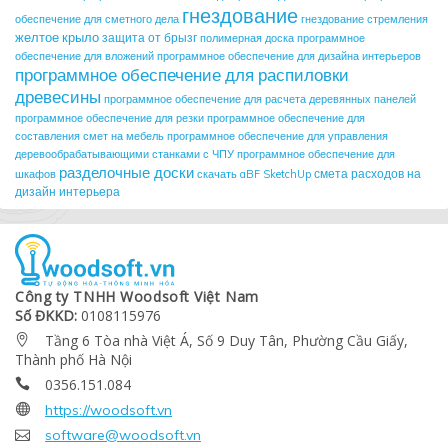
гнездование
обеспечение для сметного дела
гнездование стремления
желтое крыло
защита от брызг
полимерная доска
программное
обеспечение для вложений
программное обеспечение для дизайна интерьеров
программное обеспечение для распиловки
древесины
программное обеспечение для расчета деревянных панелей
программное обеспечение для резки
программное обеспечение для
составления смет на мебель
программное обеспечение для управления
деревообрабатывающими станками с ЧПУ
программное обеспечение для
разделочные доски
смета расходов на
шкафов
скачать aBF SketchUp
дизайн интерьера
Công ty TNHH Woodsoft Việt Nam
Số ĐKKD:
0108115976
Tầng 6 Tòa nhà Việt Á, Số 9 Duy Tân, Phường Cầu Giấy,

Thành phố Hà Nội
0356.151.084


https://woodsoft.vn

software@woodsoft.vn