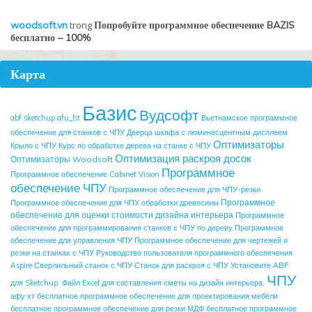
woodsoft.vn
trong
Попробуйте программное обеспечение BAZIS
бесплатно – 100%
Карта
Базис
Вудсофт
abf sketchup
afu_ht
Вьетнамское программное
обеспечение для станков с ЧПУ
Дверца шкафа с люминесцентным дисплеем
Оптимизаторы
Крыло с ЧПУ
Курс по обработке дерева на станке с ЧПУ
Оптимизация раскроя досок
Оптимизаторы Woodsoft
Программное
Программное обеспечение Cabinet Vision
обеспечение ЧПУ
Программное обеспечение для ЧПУ-резки
Программное
Программное обеспечение для ЧПУ обработки древесины
обеспечение для оценки стоимости дизайна интерьера
Программное
обеспечение для программирования станков с ЧПУ по дереву
Программное
обеспечение для управления ЧПУ
Программное обеспечение для чертежей и
резки на станках с ЧПУ
Руководство пользователя программного обеспечения
Aspire
Сверлильный станок с ЧПУ
Станок для раскроя с ЧПУ
Установите ABF
ЧПУ
для Sketchup.
Файл Excel для составления сметы на дизайн интерьера.
афу хт
бесплатное программное обеспечение для проектирования мебели
бесплатное программное обеспечение для резки МДФ
бесплатное программное