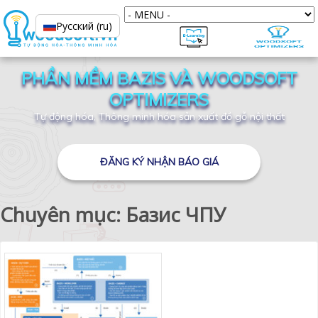
Русский (ru)
PHẦN MỀM BAZIS VÀ WOODSOFT
OPTIMIZERS
Tự động hóa, Thông minh hóa sản xuất đồ gỗ nội thất
ĐĂNG KÝ NHẬN BÁO GIÁ
Chuyên mục: Базис ЧПУ