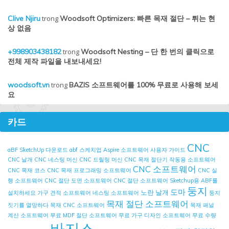
Clive Njiru
trong
Woodsoft Optimizers: 빠른 목재 절단 – 튀는 현
상 없음
+998903438182
trong
Woodsoft Nesting – 단 한 번의 클릭으로
전체 제작 파일을 내보내세요!
woodsoft.vn
trong
BAZIS 소프트웨어를 100% 무료로 사용해 보세
요
카드
CNC
aBF SketchUp 다운로드
abf 스케치업
Aspire 소프트웨어 사용자 가이드
CNC 날개
CNC 네스팅 머신
CNC 드릴링 머신
CNC 목재 절단기 작동용 소프트웨어
CNC 소프트웨어
CNC 목재 코스
CNC 목재 프로그래밍 소프트웨어
CNC 실
행 소프트웨어
CNC 절단 도면 소프트웨어
CNC 절단 소프트웨어
Sketchup용 ABF를
둥지
도마
노란 날개
설치하세요
가구 견적 소프트웨어
네스팅 소프트웨어
둥지
목재 절단 소프트웨어
짓기를 열망하다
목재 CNC 소프트웨어
목재 패널
계산 소프트웨어
무료 MDF 절단 소프트웨어
무료 가구 디자인 소프트웨어
무료 수량
바지스