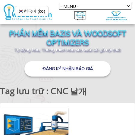
한국어 (ko)
PHẦN MỀM BAZIS VÀ WOODSOFT
OPTIMIZERS
Tự động hóa, Thông minh hóa sản xuất đồ gỗ nội thất
ĐĂNG KÝ NHẬN BÁO GIÁ
Tag lưu trữ : CNC 날개