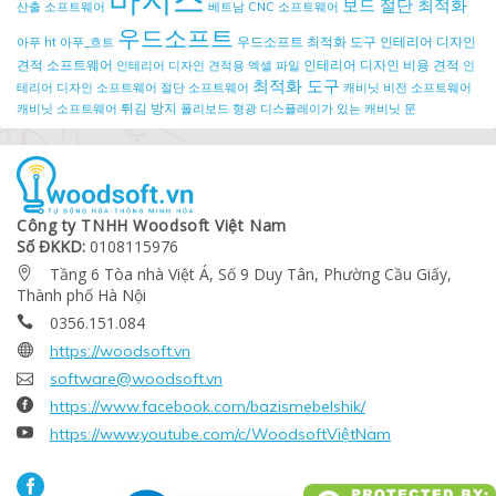
보드 절단 최적화
산출 소프트웨어
베트남 CNC 소프트웨어
우드소프트
우드소프트 최적화 도구
인테리어 디자인
아푸 ht
아푸_흐트
견적 소프트웨어
인테리어 디자인 비용 견적
인테리어 디자인 견적용 엑셀 파일
인
최적화 도구
테리어 디자인 소프트웨어
절단 소프트웨어
캐비닛 비전 소프트웨어
튀김 방지
캐비닛 소프트웨어
폴리보드
형광 디스플레이가 있는 캐비닛 문
Công ty TNHH Woodsoft Việt Nam
Số ĐKKD:
0108115976
Tầng 6 Tòa nhà Việt Á, Số 9 Duy Tân, Phường Cầu Giấy,

Thành phố Hà Nội
0356.151.084


https://woodsoft.vn

software@woodsoft.vn

https://www.facebook.com/bazismebelshik/

https://www.youtube.com/c/WoodsoftViệtNam
