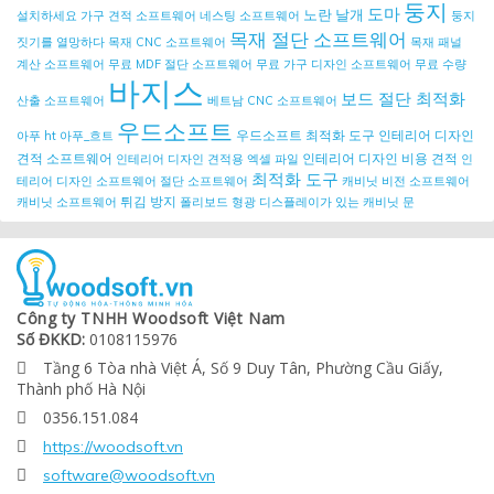
둥지
도마
노란 날개
설치하세요
가구 견적 소프트웨어
네스팅 소프트웨어
둥지
목재 절단 소프트웨어
짓기를 열망하다
목재 CNC 소프트웨어
목재 패널
계산 소프트웨어
무료 MDF 절단 소프트웨어
무료 가구 디자인 소프트웨어
무료 수량
바지스
보드 절단 최적화
산출 소프트웨어
베트남 CNC 소프트웨어
우드소프트
우드소프트 최적화 도구
인테리어 디자인
아푸 ht
아푸_흐트
견적 소프트웨어
인테리어 디자인 비용 견적
인테리어 디자인 견적용 엑셀 파일
인
최적화 도구
테리어 디자인 소프트웨어
절단 소프트웨어
캐비닛 비전 소프트웨어
튀김 방지
캐비닛 소프트웨어
폴리보드
형광 디스플레이가 있는 캐비닛 문
Công ty TNHH Woodsoft Việt Nam
Số ĐKKD:
0108115976
Tầng 6 Tòa nhà Việt Á, Số 9 Duy Tân, Phường Cầu Giấy,

Thành phố Hà Nội
0356.151.084

https://woodsoft.vn

software@woodsoft.vn
