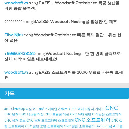
woodsoft.vn
trong
BAZIS – Woodsoft Optimizers: 목공 생산을
위한 종합 솔루션.
900918090
trong
BAZIS와 Woodsoft Nesting을 활용한 린 제조
Clive Njiru
trong
Woodsoft Optimizers: 빠른 목재 절단 – 튀는 현
상 없음
+998903438182
trong
Woodsoft Nesting – 단 한 번의 클릭으로
전체 제작 파일을 내보내세요!
woodsoft.vn
trong
BAZIS 소프트웨어를 100% 무료로 사용해 보세
요
카드
CNC
aBF SketchUp 다운로드
abf 스케치업
Aspire 소프트웨어 사용자 가이드
CNC 날개
CNC 네스팅 머신
CNC 드릴링 머신
CNC 목재 절단기 작동용 소프트웨어
CNC 소프트웨어
CNC 목재 코스
CNC 목재 프로그래밍 소프트웨어
CNC 실
행 소프트웨어
CNC 절단 도면 소프트웨어
CNC 절단 소프트웨어
Sketchup용 ABF를