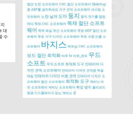
절단 도면 소프트웨어
CNC 절단 소프트웨어
Sketchup
용 ABF를 설치하세요
가구 견적 소프트웨어
네스팅 소
둥지
도마
노란 날개
프트웨어
둥지 짓기를 열망
목재 절단 소프트
 지
하다
목재 CNC 소프트웨어
웨어
e 대
목재 패널 계산 소프트웨어
무료 MDF 절단 소프
할 수
트웨어
무료 가구 디자인 소프트웨어
무료 수량 산출 소
바지스
프트웨어
베트남 CNC 소프트웨어
우드
보드 절단 최적화
아푸 ht
아푸_흐트
소프트
우드소프트 최적화 도구
인테리어 디
자인 견적 소프트웨어
인테리어 디자인 견적용 엑셀
인테리어 디자인 비용 견적
파일
인테리어 디자인 소
최적화 도구
프트웨어
절단 소프트웨어
캐비닛 비
튀김 방지
전 소프트웨어
캐비닛 소프트웨어
폴리보드
형광 디스플레이가 있는 캐비닛 문