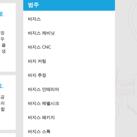
범주
토
바지스
과정
바지스 캐비닛
 우
 플
바지스 CNC
 생
바지 커팅
바지 추정
.
바지스 인테리어
가공
이러
바지스 메벨시크
행할
바지스 패키지
바지스 스톡