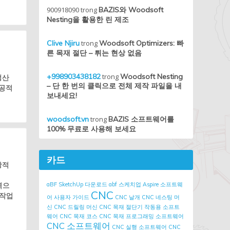
900918090
trong
BAZIS와 Woodsoft
Nesting을 활용한 린 제조
Clive Njiru
trong
Woodsoft Optimizers: 빠
른 목재 절단 – 튀는 현상 없음
+998903438182
trong
Woodsoft Nesting
생산
– 단 한 번의 클릭으로 전체 제작 파일을 내
성공적
보내세요!
woodsoft.vn
trong
BAZIS 소프트웨어를
100% 무료로 사용해 보세요
카드
방적
입력으
aBF SketchUp 다운로드
abf 스케치업
Aspire 소프트웨
CNC
 작업
어 사용자 가이드
CNC 날개
CNC 네스팅 머
신
CNC 드릴링 머신
CNC 목재 절단기 작동용 소프트
웨어
CNC 목재 코스
CNC 목재 프로그래밍 소프트웨어
CNC 소프트웨어
CNC 실행 소프트웨어
CNC