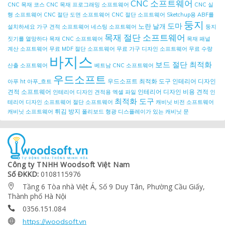
CNC 소프트웨어
CNC 목재 코스
CNC 목재 프로그래밍 소프트웨어
CNC 실
행 소프트웨어
CNC 절단 도면 소프트웨어
CNC 절단 소프트웨어
Sketchup용 ABF를
둥지
도마
노란 날개
설치하세요
가구 견적 소프트웨어
네스팅 소프트웨어
둥지
목재 절단 소프트웨어
짓기를 열망하다
목재 CNC 소프트웨어
목재 패널
계산 소프트웨어
무료 MDF 절단 소프트웨어
무료 가구 디자인 소프트웨어
무료 수량
바지스
보드 절단 최적화
산출 소프트웨어
베트남 CNC 소프트웨어
우드소프트
우드소프트 최적화 도구
인테리어 디자인
아푸 ht
아푸_흐트
견적 소프트웨어
인테리어 디자인 비용 견적
인테리어 디자인 견적용 엑셀 파일
인
최적화 도구
테리어 디자인 소프트웨어
절단 소프트웨어
캐비닛 비전 소프트웨어
튀김 방지
캐비닛 소프트웨어
폴리보드
형광 디스플레이가 있는 캐비닛 문
Công ty TNHH Woodsoft Việt Nam
Số ĐKKD:
0108115976
Tầng 6 Tòa nhà Việt Á, Số 9 Duy Tân, Phường Cầu Giấy,

Thành phố Hà Nội
0356.151.084


https://woodsoft.vn