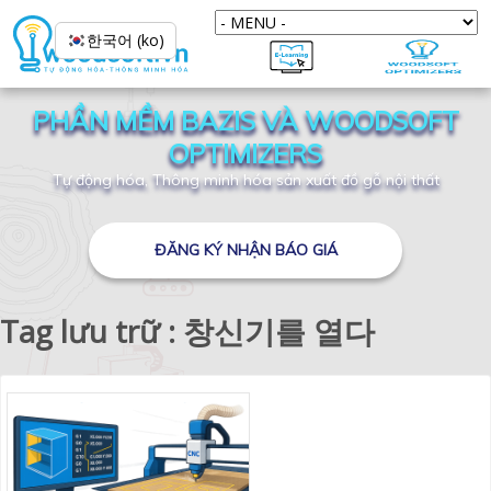
한국어 (ko)
PHẦN MỀM BAZIS VÀ WOODSOFT
OPTIMIZERS
Tự động hóa, Thông minh hóa sản xuất đồ gỗ nội thất
ĐĂNG KÝ NHẬN BÁO GIÁ
Tag lưu trữ : 창신기를 열다