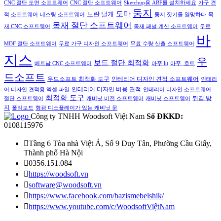
CNC 절단 도면 소프트웨어
CNC 절단 소프트웨어
Sketchup용 ABF를 설치하세요
가구 견
둥지
도마
노란 날개
적 소프트웨어
네스팅 소프트웨어
둥지 짓기를 열망하다
목
목재 절단 소프트웨어
재 CNC 소프트웨어
목재 패널 계산 소프트웨어
무료
바
MDF 절단 소프트웨어
무료 가구 디자인 소프트웨어
무료 수량 산출 소프트웨어
지스
우
보드 절단 최적화
베트남 CNC 소프트웨어
아푸 ht
아푸_흐트
드소프트
인테리어 디자인 견적 소프트웨어
우드소프트 최적화 도구
인테리
인테리어 디자인 비용 견적
어 디자인 견적용 엑셀 파일
인테리어 디자인 소프트웨어
최적화 도구
튀김 방
절단 소프트웨어
캐비닛 비전 소프트웨어
캐비닛 소프트웨어
지
폴리보드
형광 디스플레이가 있는 캐비닛 문
Công ty TNHH Woodsoft Việt Nam
Số ĐKKD:
0108115976

Tầng 6 Tòa nhà Việt Á, Số 9 Duy Tân, Phường Cầu Giấy,
Thành phố Hà Nội

0356.151.084

https://woodsoft.vn

software@woodsoft.vn

https://www.facebook.com/bazismebelshik/

https://www.youtube.com/c/WoodsoftViệtNam