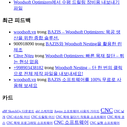
Woodsoft Optimizers에서 수평 드릴링 장비용 내보내기
파일
최근 피드백
woodsoft.vn
trong
BAZIS – Woodsoft Optimizers: 목공 생
산을 위한 종합 솔루션.
900918090
trong
BAZIS와 Woodsoft Nesting을 활용한 린
제조
Clive Njiru
trong
Woodsoft Optimizers: 빠른 목재 절단 – 튀
는 현상 없음
+998903438182
trong
Woodsoft Nesting – 단 한 번의 클릭
으로 전체 제작 파일을 내보내세요!
woodsoft.vn
trong
BAZIS 소프트웨어를 100% 무료로 사
용해 보세요
카드
CNC
aBF SketchUp 다운로드
abf 스케치업
Aspire 소프트웨어 사용자 가이드
CNC 날
개
CNC 네스팅 머신
CNC 드릴링 머신
CNC 목재 절단기 작동용 소프트웨어
CNC 목재 코
CNC 소프트웨어
스
CNC 목재 프로그래밍 소프트웨어
CNC 실행 소프트웨어