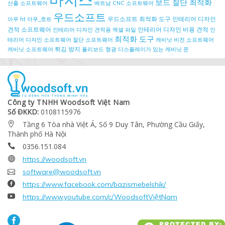
보드 절단 최적화
산출 소프트웨어
베트남 CNC 소프트웨어
우드소프트
우드소프트 최적화 도구
인테리어 디자인
아푸 ht
아푸_흐트
견적 소프트웨어
인테리어 디자인 비용 견적
인테리어 디자인 견적용 엑셀 파일
인
최적화 도구
테리어 디자인 소프트웨어
절단 소프트웨어
캐비닛 비전 소프트웨어
튀김 방지
캐비닛 소프트웨어
폴리보드
형광 디스플레이가 있는 캐비닛 문
Công ty TNHH Woodsoft Việt Nam
Số ĐKKD:
0108115976
Tầng 6 Tòa nhà Việt Á, Số 9 Duy Tân, Phường Cầu Giấy,

Thành phố Hà Nội
0356.151.084


https://woodsoft.vn

software@woodsoft.vn

https://www.facebook.com/bazismebelshik/

https://www.youtube.com/c/WoodsoftViệtNam
