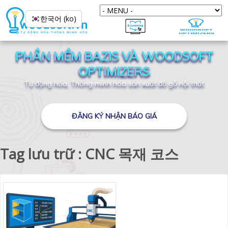
한국어 (ko)
PHẦN MỀM BAZIS VÀ WOODSOFT
OPTIMIZERS
Tự động hóa, Thông minh hóa sản xuất đồ gỗ nội thất
ĐĂNG KÝ NHẬN BÁO GIÁ
Tag lưu trữ : CNC 목재 코스