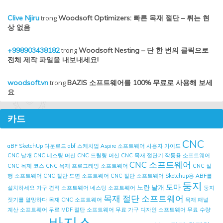
Clive Njiru
trong
Woodsoft Optimizers: 빠른 목재 절단 – 튀는 현
상 없음
+998903438182
trong
Woodsoft Nesting – 단 한 번의 클릭으로
전체 제작 파일을 내보내세요!
woodsoft.vn
trong
BAZIS 소프트웨어를 100% 무료로 사용해 보세
요
카드
CNC
aBF SketchUp 다운로드
abf 스케치업
Aspire 소프트웨어 사용자 가이드
CNC 날개
CNC 네스팅 머신
CNC 드릴링 머신
CNC 목재 절단기 작동용 소프트웨어
CNC 소프트웨어
CNC 목재 코스
CNC 목재 프로그래밍 소프트웨어
CNC 실
행 소프트웨어
CNC 절단 도면 소프트웨어
CNC 절단 소프트웨어
Sketchup용 ABF를
둥지
도마
노란 날개
설치하세요
가구 견적 소프트웨어
네스팅 소프트웨어
둥지
목재 절단 소프트웨어
짓기를 열망하다
목재 CNC 소프트웨어
목재 패널
계산 소프트웨어
무료 MDF 절단 소프트웨어
무료 가구 디자인 소프트웨어
무료 수량
바지스