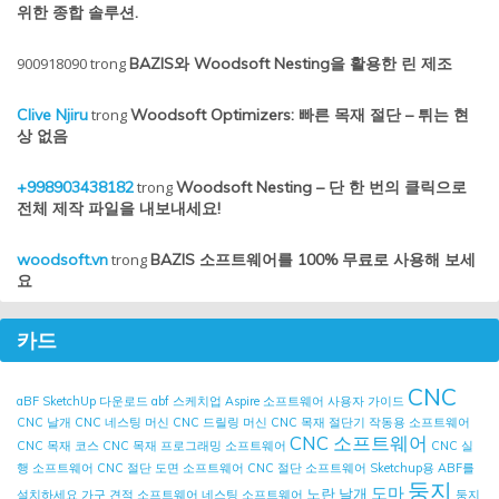
위한 종합 솔루션.
900918090
trong
BAZIS와 Woodsoft Nesting을 활용한 린 제조
Clive Njiru
trong
Woodsoft Optimizers: 빠른 목재 절단 – 튀는 현
상 없음
+998903438182
trong
Woodsoft Nesting – 단 한 번의 클릭으로
전체 제작 파일을 내보내세요!
woodsoft.vn
trong
BAZIS 소프트웨어를 100% 무료로 사용해 보세
요
카드
CNC
aBF SketchUp 다운로드
abf 스케치업
Aspire 소프트웨어 사용자 가이드
CNC 날개
CNC 네스팅 머신
CNC 드릴링 머신
CNC 목재 절단기 작동용 소프트웨어
CNC 소프트웨어
CNC 목재 코스
CNC 목재 프로그래밍 소프트웨어
CNC 실
행 소프트웨어
CNC 절단 도면 소프트웨어
CNC 절단 소프트웨어
Sketchup용 ABF를
둥지
도마
노란 날개
설치하세요
가구 견적 소프트웨어
네스팅 소프트웨어
둥지