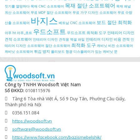
목재 절단 소프트웨어
짓기를 열망하다
목재 CNC 소프트웨어
목재 패널
계산 소프트웨어
무료 MDF 절단 소프트웨어
무료 가구 디자인 소프트웨어
무료 수량
바지스
보드 절단 최적화
산출 소프트웨어
베트남 CNC 소프트웨어
우드소프트
우드소프트 최적화 도구
인테리어 디자인
아푸 ht
아푸_흐트
견적 소프트웨어
인테리어 디자인 비용 견적
인테리어 디자인 견적용 엑셀 파일
인
최적화 도구
테리어 디자인 소프트웨어
절단 소프트웨어
캐비닛 비전 소프트웨어
튀김 방지
캐비닛 소프트웨어
폴리보드
형광 디스플레이가 있는 캐비닛 문
Công ty TNHH Woodsoft Việt Nam
Số ĐKKD:
0108115976
Tầng 6 Tòa nhà Việt Á, Số 9 Duy Tân, Phường Cầu Giấy,

Thành phố Hà Nội
0356.151.084

https://woodsoft.vn

software@woodsoft.vn

https://www.facebook.com/bazismebelshik/
