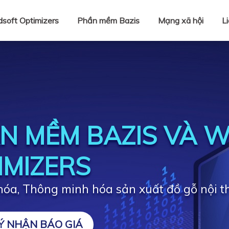
soft Optimizers
Phần mềm Bazis
Mạng xã hội
L
N MỀM BAZIS VÀ 
IMIZERS
óa, Thông minh hóa sản xuất đồ gỗ nội t
Ý NHẬN BÁO GIÁ