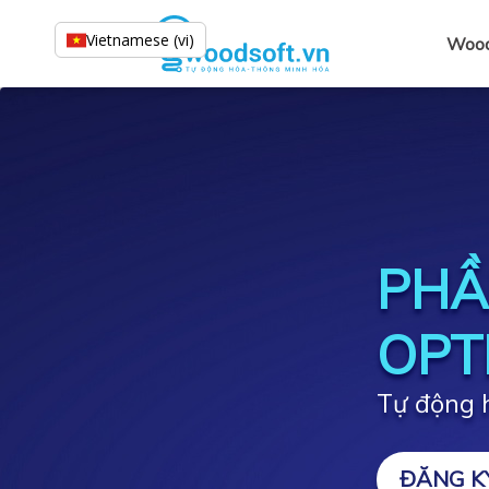
Vietnamese (vi)
Wood
PHẦ
OPT
Tự động h
ĐĂNG K