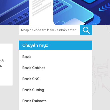
Tìm kiếm
Chuyên mục
Bazis
mỗi
n,
Bazis Cabinet
Bazis CNC
Bazis Cutting
Bazis Estimate