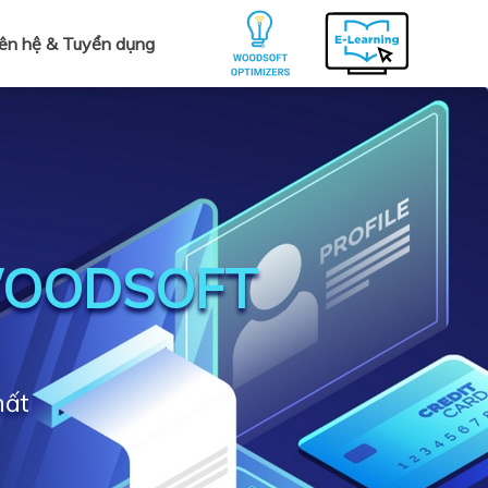
iên hệ & Tuyển dụng
WOODSOFT
hất