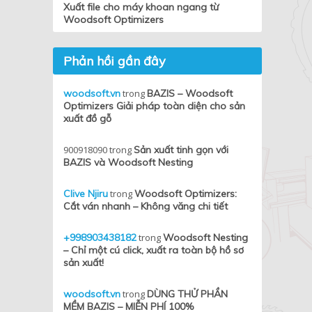
Xuất file cho máy khoan ngang từ
Woodsoft Optimizers
Phản hồi gần đây
woodsoft.vn
trong
BAZIS – Woodsoft
Optimizers Giải pháp toàn diện cho sản
xuất đồ gỗ
900918090
trong
Sản xuất tinh gọn với
BAZIS và Woodsoft Nesting
Clive Njiru
trong
Woodsoft Optimizers:
Cắt ván nhanh – Không văng chi tiết
+998903438182
trong
Woodsoft Nesting
– Chỉ một cú click, xuất ra toàn bộ hồ sơ
sản xuất!
woodsoft.vn
trong
DÙNG THỬ PHẦN
MỀM BAZIS – MIỄN PHÍ 100%