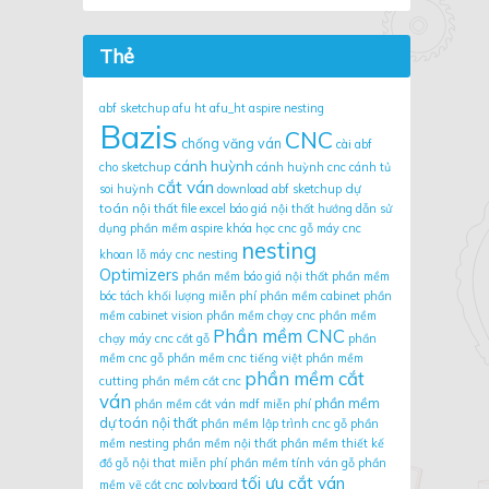
Thẻ
abf sketchup
afu ht
afu_ht
aspire nesting
Bazis
CNC
chống văng ván
cài abf
cánh huỳnh
cho sketchup
cánh huỳnh cnc
cánh tủ
cắt ván
dự
soi huỳnh
download abf sketchup
toán nội thất
file excel báo giá nội thất
hướng dẫn sử
dụng phần mềm aspire
khóa học cnc gỗ
máy cnc
nesting
khoan lỗ
máy cnc nesting
Optimizers
phần mềm báo giá nội thất
phần mềm
bóc tách khối lượng miễn phí
phần mềm cabinet
phần
mềm cabinet vision
phần mềm chạy cnc
phần mềm
Phần mềm CNC
chạy máy cnc cắt gỗ
phần
mềm cnc gỗ
phần mềm cnc tiếng việt
phần mềm
phần mềm cắt
cutting
phần mềm cắt cnc
ván
phần mềm
phần mềm cắt ván mdf miễn phí
dự toán nội thất
phần mềm lập trình cnc gỗ
phần
mềm nesting
phần mềm nội thất
phần mềm thiết kế
đồ gỗ nội that miễn phí
phần mềm tính ván gỗ
phần
tối ưu cắt ván
mềm vẽ cắt cnc
polyboard