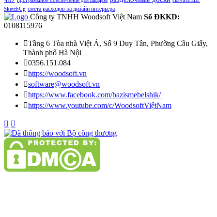
ЧПУ
программное обеспечение для шкафов
скачать aBF
смета расходов на дизайн интерьера
SketchUp
Công ty TNHH Woodsoft Việt Nam
Số ĐKKD:
0108115976

Tầng 6 Tòa nhà Việt Á, Số 9 Duy Tân, Phường Cầu Giấy,
Thành phố Hà Nội

0356.151.084

https://woodsoft.vn

software@woodsoft.vn

https://www.facebook.com/bazismebelshik/

https://www.youtube.com/c/WoodsoftViệtNam

