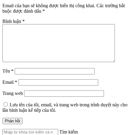
Email của bạn sẽ không được hiển thị công khai.
Các trường bắt
buộc được đánh dấu
*
Bình luận
*
Tên
*
Email
*
Trang web
Lưu tên của tôi, email, và trang web trong trình duyệt này cho
lần bình luận kế tiếp của tôi.
Tìm kiếm