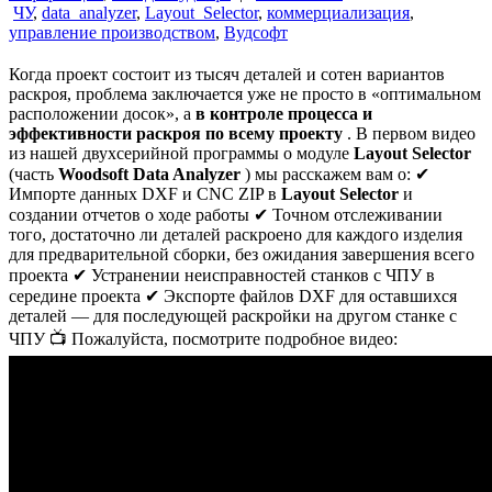
ЧУ
,
data_analyzer
,
Layout_Selector
,
коммерциализация
,
управление производством
,
Вудсофт
Когда проект состоит из тысяч деталей и сотен вариантов
раскроя, проблема заключается уже не просто в «оптимальном
расположении досок», а
в контроле процесса и
эффективности раскроя по всему проекту
. В первом видео
из нашей двухсерийной программы о модуле
Layout Selector
(часть
Woodsoft Data Analyzer
) мы расскажем вам о: ✔
Импорте данных DXF и CNC ZIP в
Layout Selector
и
создании отчетов о ходе работы ✔ Точном отслеживании
того, достаточно ли деталей раскроено для каждого изделия
для предварительной сборки, без ожидания завершения всего
проекта ✔ Устранении неисправностей станков с ЧПУ в
середине проекта ✔ Экспорте файлов DXF для оставшихся
деталей — для последующей раскройки на другом станке с
ЧПУ 📺 Пожалуйста, посмотрите подробное видео: