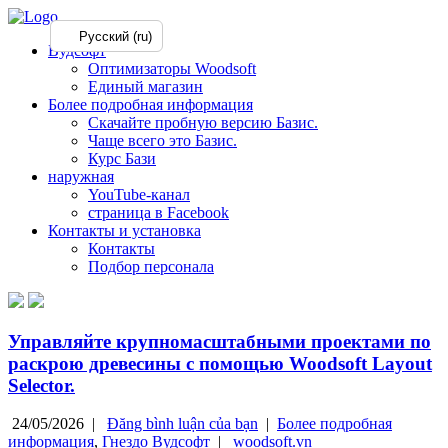
Русский (ru)
Вудсофт
Оптимизаторы Woodsoft
Единый магазин
Более подробная информация
Скачайте пробную версию Базис.
Чаще всего это Базис.
Курс Бази
наружная
YouTube-канал
страница в Facebook
Контакты и установка
Контакты
Подбор персонала
Управляйте крупномасштабными проектами по
раскрою древесины с помощью Woodsoft Layout
Selector.
24/05/2026 |
Đăng bình luận của bạn
|
Более подробная
информация
,
Гнездо Вудсофт
|
woodsoft.vn