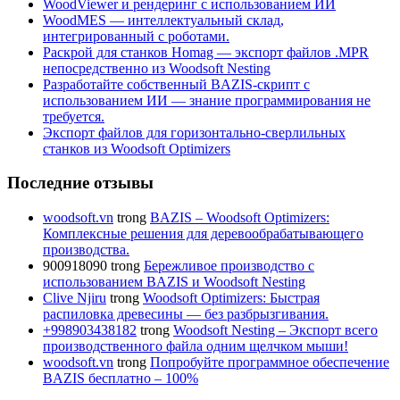
WoodViewer и рендеринг с использованием ИИ
WoodMES — интеллектуальный склад,
интегрированный с роботами.
Раскрой для станков Homag — экспорт файлов .MPR
непосредственно из Woodsoft Nesting
Разработайте собственный BAZIS-скрипт с
использованием ИИ — знание программирования не
требуется.
Экспорт файлов для горизонтально-сверлильных
станков из Woodsoft Optimizers
Последние отзывы
woodsoft.vn
trong
BAZIS – Woodsoft Optimizers:
Комплексные решения для деревообрабатывающего
производства.
900918090
trong
Бережливое производство с
использованием BAZIS и Woodsoft Nesting
Clive Njiru
trong
Woodsoft Optimizers: Быстрая
распиловка древесины — без разбрызгивания.
+998903438182
trong
Woodsoft Nesting – Экспорт всего
производственного файла одним щелчком мыши!
woodsoft.vn
trong
Попробуйте программное обеспечение
BAZIS бесплатно – 100%