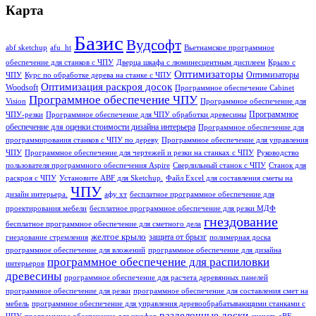
Карта
Базис
Вудсофт
abf sketchup
afu_ht
Вьетнамское программное
обеспечение для станков с ЧПУ
Дверца шкафа с люминесцентным дисплеем
Крыло с
Оптимизаторы
Оптимизаторы
ЧПУ
Курс по обработке дерева на станке с ЧПУ
Оптимизация раскроя досок
Woodsoft
Программное обеспечение Cabinet
Программное обеспечение ЧПУ
Vision
Программное обеспечение для
Программное
ЧПУ-резки
Программное обеспечение для ЧПУ обработки древесины
обеспечение для оценки стоимости дизайна интерьера
Программное обеспечение для
программирования станков с ЧПУ по дереву
Программное обеспечение для управления
ЧПУ
Программное обеспечение для чертежей и резки на станках с ЧПУ
Руководство
пользователя программного обеспечения Aspire
Сверлильный станок с ЧПУ
Станок для
раскроя с ЧПУ
Установите ABF для Sketchup.
Файл Excel для составления сметы на
ЧПУ
дизайн интерьера.
афу хт
бесплатное программное обеспечение для
проектирования мебели
бесплатное программное обеспечение для резки МДФ
гнездование
бесплатное программное обеспечение для сметного дела
желтое крыло
защита от брызг
гнездование стремления
полимерная доска
программное обеспечение для вложений
программное обеспечение для дизайна
программное обеспечение для распиловки
интерьеров
древесины
программное обеспечение для расчета деревянных панелей
программное обеспечение для резки
программное обеспечение для составления смет на
мебель
программное обеспечение для управления деревообрабатывающими станками с
разделочные доски